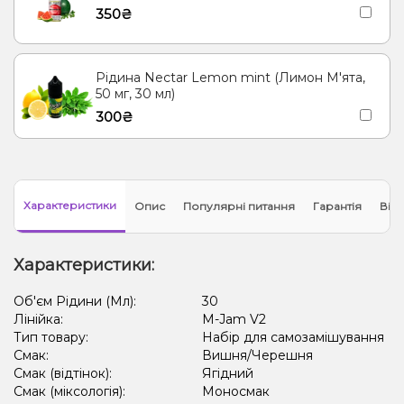
350₴
Рідина Nectar Lemon mint (Лимон М'ята,
50 мг, 30 мл)
300₴
Характеристики
Опис
Популярні питання
Гарантія
Відг
Характеристики:
Об'єм Рідини (Мл):
30
Лінійка:
M-Jam V2
Тип товару:
Набір для самозамішування
Смак:
Вишня/Черешня
Смак (відтінок):
Ягідний
Смак (міксологія):
Моносмак