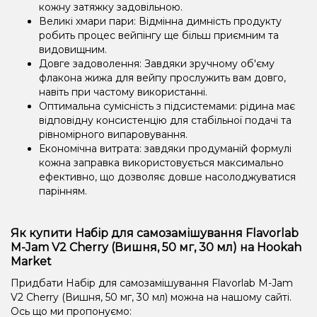
кожну затяжку задовільною.
Великі хмари пари: Відмінна димність продукту
робить процес вейпінгу ще більш приємним та
видовищним.
Довге задоволення: Завдяки зручному об'єму
флакона жижа для вейпу прослужить вам довго,
навіть при частому використанні.
Оптимальна сумісність з підсистемами: рідина має
відповідну консистенцію для стабільної подачі та
рівномірного випаровування.
Економічна витрата: завдяки продуманій формулі
кожна заправка використовується максимально
ефективно, що дозволяє довше насолоджуватися
парінням.
Як купити Набір для самозамішування Flavorlab
M-Jam V2 Cherry (Вишня, 50 мг, 30 мл) на Hookah
Market
Придбати Набір для самозамішування Flavorlab M-Jam
V2 Cherry (Вишня, 50 мг, 30 мл) можна на нашому сайті.
Ось що ми пропонуємо: