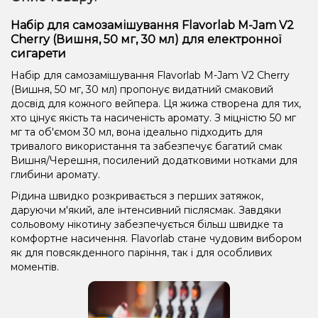
Набір для самозамішування Flavorlab M-Jam V2
Cherry (Вишня, 50 мг, 30 мл) для електронної
сигарети
Набір для самозамішування Flavorlab M-Jam V2 Cherry
(Вишня, 50 мг, 30 мл) пропонує видатний смаковий
досвід для кожного вейпера. Ця жижа створена для тих,
хто цінує якість та насиченість аромату. З міцністю 50 мг
мг та об'ємом 30 мл, вона ідеально підходить для
тривалого використання та забезпечує багатий смак
Вишня/Черешня, посилений додатковими нотками для
глибини аромату.
Рідина швидко розкривається з перших затяжок,
даруючи м'який, але інтенсивний післясмак. Завдяки
сольовому нікотину забезпечується більш швидке та
комфортне насичення. Flavorlab стане чудовим вибором
як для повсякденного паріння, так і для особливих
моментів.