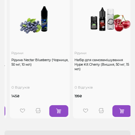
Рідини
Рідини
Рідина Nectar Blueberry (Чорниця,
Набір для самозамішування
г,
50 мг, 10 мл)
Hype Kit Cherry (Вишня, 50 мг, 15
мл)
0 Відгуків
0 Відгуків
145₴
199₴