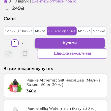
0
0 відгуків
Дивитись оптовий прайс
249₴
Ціна:
Смак
Чорниця/Лохина
Манго
Вишня/Черешня
Малина
Яблуко
Купити
-
+
Швидке замовлення
З цим товаром купують
Рідина Alchemist Salt Rasp&Basil (Малина
Базилік, 50 мг, 30 мл)
340₴
Рідина Elfliq Watermelon (Кавун, 30 мл)