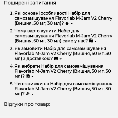
Поширені запитання
Які основні особливості Набір для
самозамішування Flavorlab M-Jam V2 Cherry
(Вишня, 50 мг, 30 мл)? 🔥
Набір для самозамішування Flavorlab M-Jam V2
Чому варто купити Набір для
Cherry (Вишня, 50 мг, 30 мл) відрізняється високою
самозамішування Flavorlab M-Jam V2 Cherry
якістю, зручністю використання та надійністю.
(Вишня, 50 мг, 30 мл) саме у нас? 🛍️
Ми пропонуємо тільки оригінальну продукцію,
Як замовити Набір для самозамішування
широкий асортимент, вигідні ціни та швидку
Flavorlab M-Jam V2 Cherry (Вишня, 50 мг, 30
доставку. Крім того, у нас регулярні акції та знижки
мл) з доставкою? 🚚
для клієнтів!
Оформити замовлення можна в кілька кліків:
Як вибрати Набір для самозамішування
Flavorlab M-Jam V2 Cherry (Вишня, 50 мг, 30
Додайте Набір для самозамішування Flavorlab
мл)? 🤔
M-Jam V2 Cherry (Вишня, 50 мг, 30 мл) до
кошика.
Вибір залежить від ваших уподобань – наприклад,
Чи є знижки на Набір для самозамішування
Перейдіть до оформлення замовлення.
якщо це кальян, враховуйте розмір, матеріал та тип
Flavorlab M-Jam V2 Cherry (Вишня, 50 мг, 30
чаші, якщо вейп – потужність та смак. Наші
Виберіть зручний спосіб оплати та доставки.
мл)? 🎉
менеджери допоможуть підібрати ідеальний
Підтвердіть замовлення – ми швидко
варіант.
Так! Ми регулярно проводимо акції та пропонуємо
надішлемо його вам!
Відгуки про товар:
спеціальні пропозиції. Слідкуйте за оновленнями на
Доставка доступна по всій Україні, терміни
сайті та в нашому телеграм-каналі, щоб не
залежать від вашого розташування.
проґавити вигідні пропозиції!