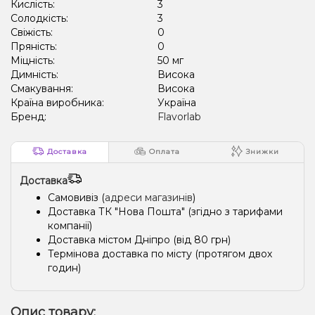
Кислість:
3
Солодкість:
3
Свіжість:
0
Пряність:
0
Міцність:
50 мг
Димність:
Висока
Смакування:
Висока
Країна виробника:
Україна
Бренд:
Flavorlab
Доставка
Оплата
Знижки
Доставка
Самовивіз (
адреси магазинів
)
Доставка ТК "Нова Пошта" (згідно з тарифами
компанії)
Доставка містом Дніпро (від 80 грн)
Термінова доставка по місту (протягом двох
годин)
Опис товару: