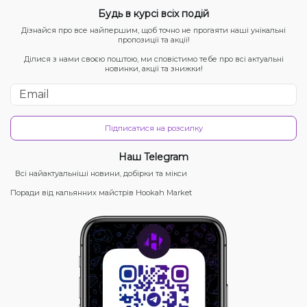
Будь в курсі всіх подій
Дізнайся про все найпершим, щоб точно не прогаяти наші унікальні
пропозиції та акції!
Ділися з нами своєю поштою, ми сповістимо тебе про всі актуальні
новинки, акції та знижки!
Підписатися на розсилку
Наш Telegram
Всі найактуальніші новини, добірки та мікси
Поради від кальянних майстрів Hookah Market