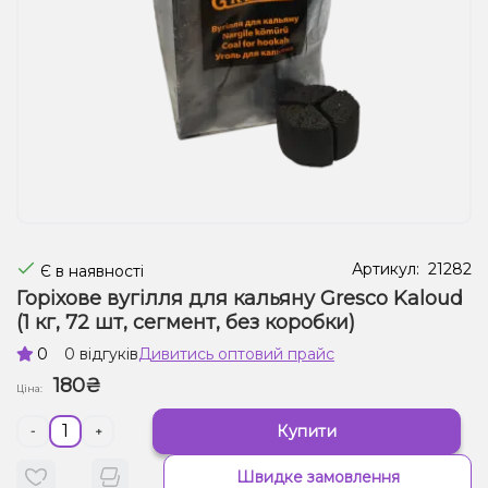
Рідини для електронних сигарет
Подарункові набори
Уцінка
Артикул:
21282
Є в наявності
Горіхове вугілля для кальяну Gresco Kaloud
(1 кг, 72 шт, сегмент, без коробки)
0
0 відгуків
Дивитись оптовий прайс
180₴
Ціна:
Купити
-
+
Швидке замовлення