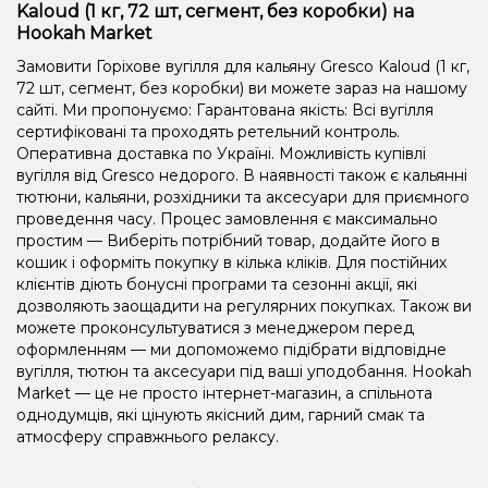
Kaloud (1 кг, 72 шт, сегмент, без коробки) на
Hookah Market
Замовити Горіхове вугілля для кальяну Gresco Kaloud (1 кг,
72 шт, сегмент, без коробки) ви можете зараз на нашому
сайті. Ми пропонуємо: Гарантована якість: Всі вугілля
сертифіковані та проходять ретельний контроль.
Оперативна доставка по Україні. Можливість купівлі
вугілля від Gresco недорого. В наявності також є кальянні
тютюни, кальяни, розхідники та аксесуари для приємного
проведення часу. Процес замовлення є максимально
простим — Виберіть потрібний товар, додайте його в
кошик і оформіть покупку в кілька кліків. Для постійних
клієнтів діють бонусні програми та сезонні акції, які
дозволяють заощадити на регулярних покупках. Також ви
можете проконсультуватися з менеджером перед
оформленням — ми допоможемо підібрати відповідне
вугілля, тютюн та аксесуари під ваші уподобання. Hookah
Market — це не просто інтернет-магазин, а спільнота
однодумців, які цінують якісний дим, гарний смак та
атмосферу справжнього релаксу.