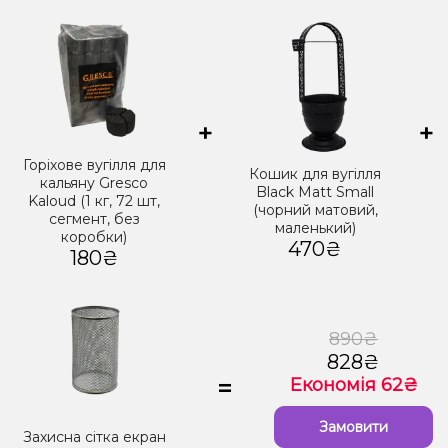
+
+
Горіхове вугілля для
Кошик для вугілля
кальяну Gresco
Black Matt Small
Kaloud (1 кг, 72 шт,
(чорний матовий,
сегмент, без
маленький)
коробки)
470₴
180₴
890₴
828₴
=
Економія 62₴
Замовити
Захисна сітка екран