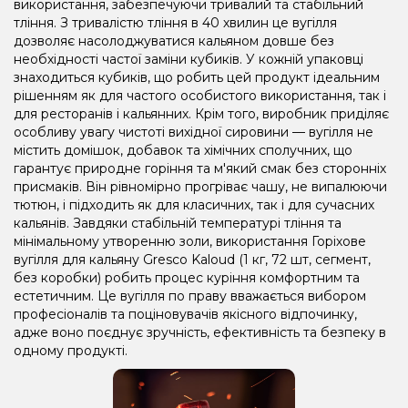
використання, забезпечуючи тривалий та стабільний
тління. З тривалістю тління в 40 хвилин це вугілля
дозволяє насолоджуватися кальяном довше без
необхідності частої заміни кубиків. У кожній упаковці
знаходиться кубиків, що робить цей продукт ідеальним
рішенням як для частого особистого використання, так і
для ресторанів і кальянних. Крім того, виробник приділяє
особливу увагу чистоті вихідної сировини — вугілля не
містить домішок, добавок та хімічних сполучних, що
гарантує природне горіння та м'який смак без сторонніх
присмаків. Він рівномірно прогріває чашу, не випалюючи
тютюн, і підходить як для класичних, так і для сучасних
кальянів. Завдяки стабільній температурі тління та
мінімальному утворенню золи, використання Горіхове
вугілля для кальяну Gresco Kaloud (1 кг, 72 шт, сегмент,
без коробки) робить процес куріння комфортним та
естетичним. Це вугілля по праву вважається вибором
професіоналів та поціновувачів якісного відпочинку,
адже воно поєднує зручність, ефективність та безпеку в
одному продукті.