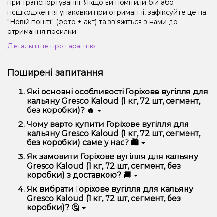
при транспортуванні. Якщо ви помітили бій або
пошкодження упаковки при отриманні, зафіксуйте це на
"Новій пошті" (фото + акт) та зв'яжіться з нами до
отримання посилки.
Детальніше про гарантію
Поширені запитання
Які основні особливості Горіхове вугілля для
кальяну Gresco Kaloud (1 кг, 72 шт, сегмент,
без коробки)? 🔥
Горіхове вугілля для кальяну Gresco Kaloud (1 кг, 72
Чому варто купити Горіхове вугілля для
шт, сегмент, без коробки) відрізняється високою
кальяну Gresco Kaloud (1 кг, 72 шт, сегмент,
якістю, зручністю використання та надійністю.
без коробки) саме у нас? 🛍️
Ми пропонуємо тільки оригінальну продукцію,
Як замовити Горіхове вугілля для кальяну
широкий асортимент, вигідні ціни та швидку
Gresco Kaloud (1 кг, 72 шт, сегмент, без
доставку. Крім того, у нас регулярні акції та знижки
коробки) з доставкою? 🚚
для клієнтів!
Оформити замовлення можна в кілька кліків:
Як вибрати Горіхове вугілля для кальяну
Gresco Kaloud (1 кг, 72 шт, сегмент, без
Додайте Горіхове вугілля для кальяну Gresco
коробки)? 🤔
Kaloud (1 кг, 72 шт, сегмент, без коробки) до
кошика.