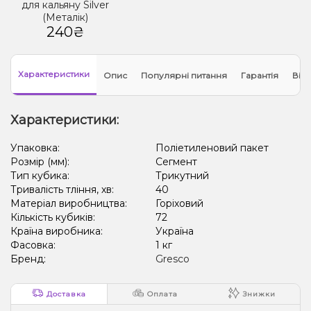
для кальяну Silver
(Металік)
240₴
Характеристики
Опис
Популярні питання
Гарантія
Відг
Характеристики:
Упаковка:
Поліетиленовий пакет
Розмір (мм):
Сегмент
Тип кубика:
Трикутний
Тривалість тління, хв:
40
Матеріал виробництва:
Горіховий
Кількість кубиків:
72
Країна виробника:
Україна
Фасовка:
1 кг
Бренд:
Gresco
Доставка
Оплата
Знижки