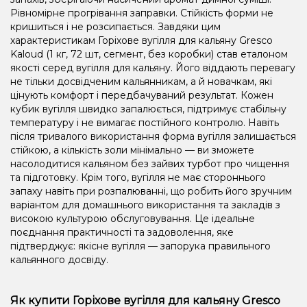
Рівномірне прогрівання заправки. Стійкість форми не
кришиться і не розсипається. Завдяки цим
характеристикам Горіхове вугілля для кальяну Gresco
Kaloud (1 кг, 72 шт, сегмент, без коробки) став еталоном
якості серед вугілля для кальяну. Його віддають перевагу
не тільки досвідченим кальянникам, а й новачкам, які
цінують комфорт і передбачуваний результат. Кожен
кубик вугілля швидко запалюється, підтримує стабільну
температуру і не вимагає постійного контролю. Навіть
після тривалого використання форма вугілля залишається
стійкою, а кількість золи мінімально — ви зможете
насолодитися кальяном без зайвих турбот про чищення
та підготовку. Крім того, вугілля не має стороннього
запаху навіть при розпалюванні, що робить його зручним
варіантом для домашнього використання та закладів з
високою культурою обслуговування. Це ідеальне
поєднання практичності та задоволення, яке
підтверджує: якісне вугілля — запорука правильного
кальянного досвіду.
Як купити Горіхове вугілля для кальяну Gresco