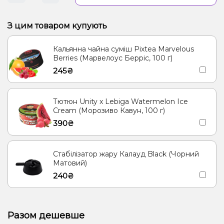
З цим товаром купують
Кальянна чайна суміш Pixtea Marvelous
Berries (Марвелоус Берріс, 100 г)
245₴
Тютюн Unity x Lebiga Watermelon Ice
Cream (Морозиво Кавун, 100 г)
390₴
Стабілізатор жару Калауд Black (Чорний
Матовий)
240₴
Разом дешевше