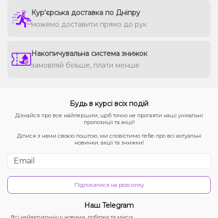
Кур'єрська доставка по Дніпру
можемо доставити прямо до рук
Накопичувальна система знижок
замовляй більше, плати менше
Будь в курсі всіх подій
Дізнайся про все найпершим, щоб точно не прогаяти наші унікальні
пропозиції та акції!
Ділися з нами своєю поштою, ми сповістимо тебе про всі актуальні
новинки, акції та знижки!
Підписатися на розсилку
Наш Telegram
Всі найактуальніші новини, добірки та мікси