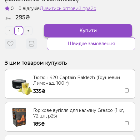
0
0 відгуків
Дивитись оптовий прайс
295₴
Ціна:
Купити
-
+
Швидке замовлення
З цим товаром купують
Тютюн 420 Captain Baldezh (Грушевий
Лимонад, 100 г)
335₴
Горіхове вугілля для кальяну Gresco (1 кг,
72 шт, р25)
185₴