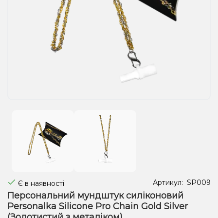
Рідини для електронних сигарет
Подарункові набори
Уцінка
Артикул:
SP009
Є в наявності
Персональний мундштук силіконовий
Personalka Silicone Pro Chain Gold Silver
(Золотистий з металіком)