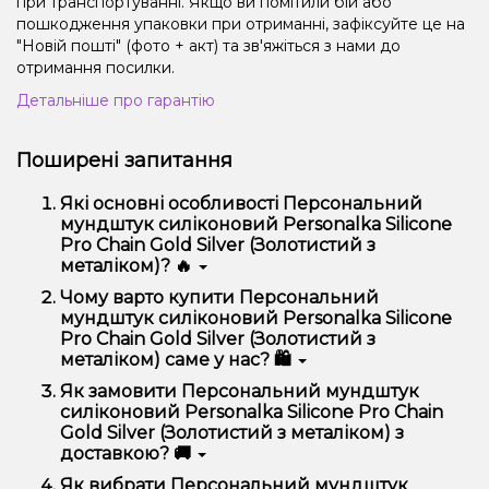
при транспортуванні. Якщо ви помітили бій або
пошкодження упаковки при отриманні, зафіксуйте це на
"Новій пошті" (фото + акт) та зв'яжіться з нами до
отримання посилки.
Детальніше про гарантію
Поширені запитання
Які основні особливості Персональний
мундштук силіконовий Personalka Silicone
Pro Chain Gold Silver (Золотистий з
металіком)? 🔥
Персональний мундштук силіконовий Personalka
Чому варто купити Персональний
Silicone Pro Chain Gold Silver (Золотистий з
мундштук силіконовий Personalka Silicone
металіком) відрізняється високою якістю, зручністю
Pro Chain Gold Silver (Золотистий з
використання та надійністю.
металіком) саме у нас? 🛍️
Ми пропонуємо тільки оригінальну продукцію,
Як замовити Персональний мундштук
широкий асортимент, вигідні ціни та швидку
силіконовий Personalka Silicone Pro Chain
доставку. Крім того, у нас регулярні акції та знижки
Gold Silver (Золотистий з металіком) з
для клієнтів!
доставкою? 🚚
Оформити замовлення можна в кілька кліків:
Як вибрати Персональний мундштук