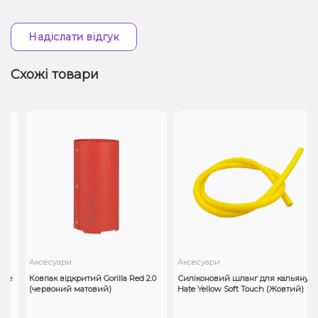
Надіслати відгук
Схожі товари
Аксесуари
Аксесуари
ze
Ковпак відкритий Gorilla Red 2.0
Силіконовий шланг для кальяну
(червоний матовий)
Hate Yellow Soft Touch (Жовтий)