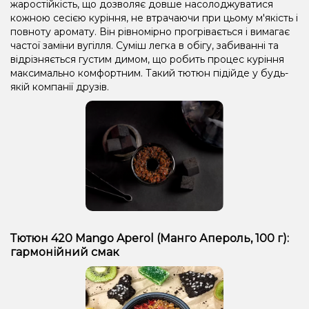
жаростійкість, що дозволяє довше насолоджуватися
кожною сесією куріння, не втрачаючи при цьому м'якість і
повноту аромату. Він рівномірно прогрівається і вимагає
частої заміни вугілля. Суміш легка в обігу, забиванні та
відрізняється густим димом, що робить процес куріння
максимально комфортним. Такий тютюн підійде у будь-
якій компанії друзів.
Тютюн 420 Mango Aperol (Манго Апероль, 100 г):
гармонійний смак