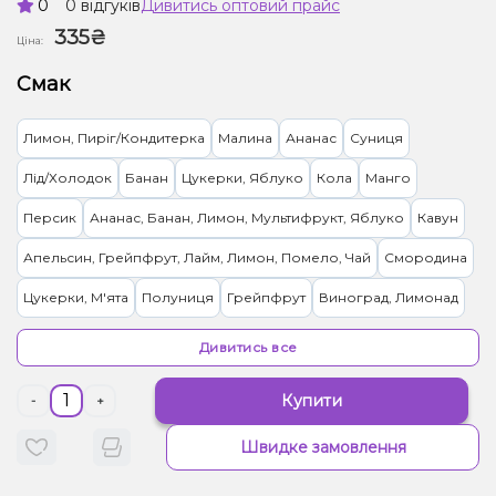
0
0 відгуків
Дивитись оптовий прайс
335₴
Ціна:
Смак
Лимон, Пиріг/Кондитерка
Малина
Ананас
Суниця
Лід/Холодок
Банан
Цукерки, Яблуко
Кола
Манго
Персик
Ананас, Банан, Лимон, Мультифрукт, Яблуко
Кавун
Апельсин, Грейпфрут, Лайм, Лимон, Помело, Чай
Смородина
Цукерки, М'ята
Полуниця
Грейпфрут
Виноград, Лимонад
Вишня Черешня
Чорниця/Лохина
Лимон
Апельсин
Диня
Дивитись все
Лід/Холодок, Ягоди
Кокос, Печиво
Груша/Дюшес, Лимонад
Купити
-
+
М'ята, Цитруси
Виноград, Лід/Холодок, Ягоди
Швидке замовлення
Барбарис, Цукерки
Обліпиха
Ківі
Гранат
Лимонад