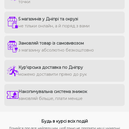
точки
5 магазинів у Дніпрі та окрузі
не тільки онлайн, а й поряд з вами
Замовляй товар із самовивозом
з магазину абсолютно безкоштовно
Кур'єрська доставка по Дніпру
можемо доставити прямо до рук
Накопичувальна система знижок
замовляй більше, плати менше
Будь в курсі всіх подій
Дізнайся про все найпершим, щоб точно не прогаяти наші унікальні