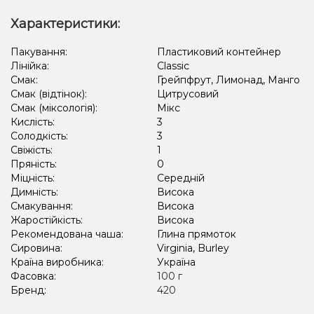
Кавун, Жуйка (фруктова), Лід/Холодок
Характеристики:
Кактус, Ківі, Лайм, Лід/Холодок, Лимон
Пакування:
Пластиковий контейнер
Лінійка:
Classic
Кавун, Полуниця, Лід/Холодок, Малина
Смак:
Грейпфрут, Лимонад, Манго
Лід/Холодок, Лемонграсс, Малина, Чорниця/Лохина
Смак (відтінок):
Цитрусовий
Смак (міксологія):
Мікс
Лід/Холодок, Чорниця/Лохина
Кислість:
3
Солодкість:
3
Виноград, Лайм, Лід/Холодок, Енергетик
Свіжість:
1
Пряність:
0
Кавун, Лід/Холодок, Малина, Смородина
Кавун, Лайм, Текіла
Міцність:
Середній
Димність:
Висока
Лимон, Маракуя, Шампанське
Віскі
Морозиво, Фісташки
Смакування:
Висока
Вафлі
Маракуя
Мультифрукт, Овсянка/Пластівці
Жаростійкість:
Висока
Рекомендована чаша:
Глина прямоток
Алкоголь, Лікер, Вершки/Крем
Ягоди
Фейхоа
Гарбуз
Сировина:
Virginia, Burley
Країна виробника:
Україна
Ялинка, Ягоди
Карамель, Молоко
Тархун
Фасовка:
100 г
Бренд:
420
Цукерки, Цитруси
Пиріг/Кондитерка, Яблуко