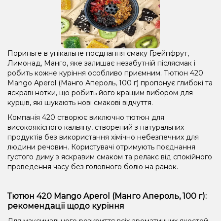
Пориньте в унікальне поєднання смаку Грейпфрут,
Лимонад, Манго, яке залишає незабутній післясмак і
робить кожне куріння особливо приємним. Тютюн 420
Mango Aperol (Манго Апероль, 100 г) пропонує глибокі та
яскраві нотки, що робить його кращим вибором для
курців, які шукають нові смакові відчуття.
Компанія 420 створює виключно тютюн для
високоякісного кальяну, створений з натуральних
продуктів без використання хімічно небезпечних для
людини речовин. Користувачі отримують поєднання
густого диму з яскравим смаком та релакс від спокійного
проведення часу без головного болю на ранок.
Тютюн 420 Mango Aperol (Манго Апероль, 100 г):
рекомендації щодо куріння
Для максимального розкриття всіх ароматичних якостей