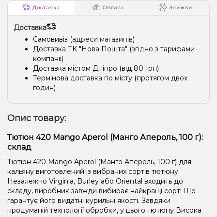
Грейпфрут, Манго, Помело
Ваніль, Морозиво
Доставка
Оплата
Знижки
Апельсин, Лайм, Ром
Ананас, Йогурт
Доставка
Маракуя, Нектарин, Яблуко
Ожина
Журавлина
Цукерки
Самовивіз (
адреси магазинів
)
Доставка ТК "Нова Пошта" (згідно з тарифами
Апельсин, Лайм, Малина
компанії)
Доставка містом Дніпро (від 80 грн)
Термінова доставка по місту (протягом двох
годин)
Опис товару:
Тютюн 420 Mango Aperol (Манго Апероль, 100 г):
склад
Тютюн 420 Mango Aperol (Манго Апероль, 100 г) для
кальяну виготовлений із вибраних сортів тютюну.
Незалежно Virginia, Burley або Oriental входить до
складу, виробник завжди вибирає найкращі сорт! Що
гарантує його видатні курильні якості. Завдяки
продуманій технології обробки, у цього тютюну Висока