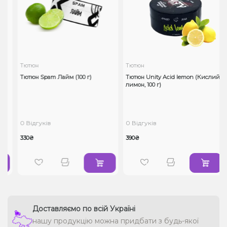
Тютюн
Тютюн
n
Тютюн Spam Лайм (100 г)
Тютюн Unity Acid lemon (Кислий
лимон, 100 г)
0 Відгуків
0 Відгуків
330₴
390₴
Доставляємо по всій Україні
нашу продукцію можна придбати з будь-якої