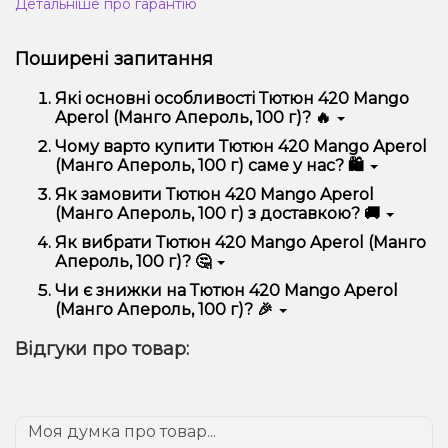
Детальніше про гарантію
Поширені запитання
Які основні особливості Тютюн 420 Mango
Aperol (Манго Апероль, 100 г)? 🔥
Тютюн 420 Mango Aperol (Манго Апероль, 100 г)
Чому варто купити Тютюн 420 Mango Aperol
відрізняється високою якістю, зручністю
(Манго Апероль, 100 г) саме у нас? 🛍️
використання та надійністю.
Ми пропонуємо тільки оригінальну продукцію,
Як замовити Тютюн 420 Mango Aperol
широкий асортимент, вигідні ціни та швидку
(Манго Апероль, 100 г) з доставкою? 🚚
доставку. Крім того, у нас регулярні акції та знижки
для клієнтів!
Оформити замовлення можна в кілька кліків:
Як вибрати Тютюн 420 Mango Aperol (Манго
Апероль, 100 г)? 🤔
Додайте Тютюн 420 Mango Aperol (Манго
Апероль, 100 г) до кошика.
Вибір залежить від ваших уподобань – наприклад,
Чи є знижки на Тютюн 420 Mango Aperol
Перейдіть до оформлення замовлення.
якщо це кальян, враховуйте розмір, матеріал та тип
(Манго Апероль, 100 г)? 🎉
чаші, якщо вейп – потужність та смак. Наші
Виберіть зручний спосіб оплати та доставки.
менеджери допоможуть підібрати ідеальний
Так! Ми регулярно проводимо акції та пропонуємо
Підтвердіть замовлення – ми швидко
Відгуки про товар:
варіант.
спеціальні пропозиції. Слідкуйте за оновленнями на
надішлемо його вам!
сайті та в нашому телеграм-каналі, щоб не
Доставка доступна по всій Україні, терміни
проґавити вигідні пропозиції!
залежать від вашого розташування.