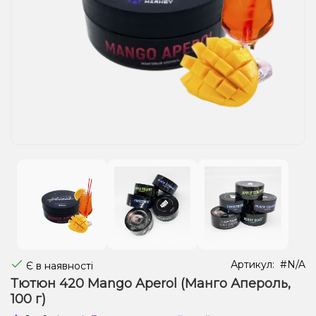
Рідини для електронних сигарет
Подарункові набори
Уцінка
Артикул:
#N/A
Є в наявності
Тютюн 420 Mango Aperol (Манго Апероль,
100 г)