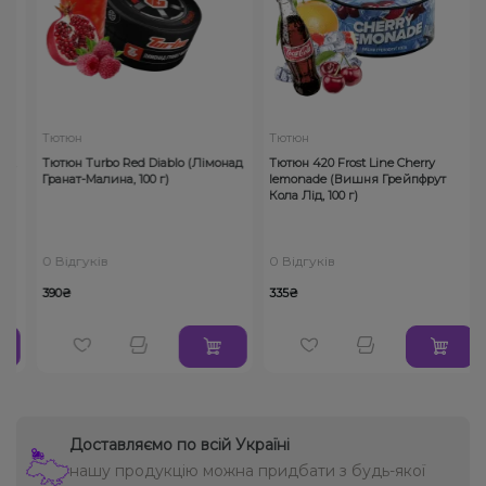
Тютюн
Тютюн
і,
Тютюн Turbo Red Diablo (Лімонад
Тютюн 420 Frost Line Cherry
Гранат-Малина, 100 г)
lemonade (Вишня Грейпфрут
Кола Лід, 100 г)
0 Відгуків
0 Відгуків
390₴
335₴
Доставляємо по всій Україні
нашу продукцію можна придбати з будь-якої