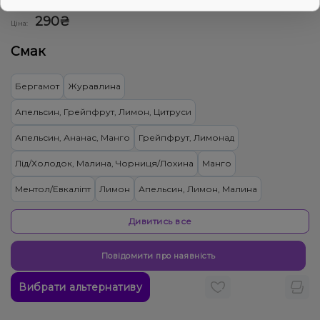
0
0 відгуків
Дивитись оптовий прайс
290₴
Ціна:
Смак
Бергамот
Журавлина
Апельсин, Грейпфрут, Лимон, Цитруси
Апельсин, Ананас, Манго
Грейпфрут, Лимонад
Лід/Холодок, Малина, Чорниця/Лохина
Манго
Ментол/Евкаліпт
Лимон
Апельсин, Лимон, Малина
Вишня/Черешня, Кола
Жуйка (фруктова)
Дивитись все
Грейпфрут, Лотос, Помело
Апельсин, Вино, Лимон, Персик
Повідомити про наявність
Прянощі/Спеції, Гарбуз
Вибрати альтернативу
Груша/Дюшес, Льод/Холодок, Яблуко
Апельсин, Бергамот, Персик, Прянощі/Спеції