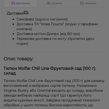
Доставка
Оплата
Знижки
Доставка
Самовивіз (
адреси магазинів
)
Доставка ТК "Нова Пошта" (згідно з тарифами
компанії)
Доставка містом Дніпро (від 80 грн)
Термінова доставка по місту (протягом двох
годин)
Опис товару:
Тютюн Molfar Chill Line Фруктовий сад (100 г):
склад
Тютюн Molfar Chill Line Фруктовий сад (100 г) для кальяну
виготовлений із вибраних сортів тютюну. Незалежно
Virginia, Burley або Oriental входить до складу, виробник
завжди вибирає найкращі сорт! Що гарантує його
видатні курильні якості. Завдяки продуманій технології
обробки, у цього тютюну Висока жаростійкість, що