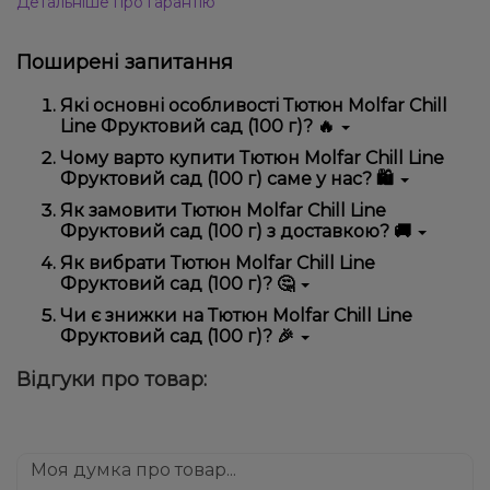
Детальніше про гарантію
Поширені запитання
Які основні особливості Тютюн Molfar Chill
Line Фруктовий сад (100 г)? 🔥
Тютюн Molfar Chill Line Фруктовий сад (100 г)
Чому варто купити Тютюн Molfar Chill Line
відрізняється високою якістю, зручністю
Фруктовий сад (100 г) саме у нас? 🛍️
використання та надійністю.
Ми пропонуємо тільки оригінальну продукцію,
Як замовити Тютюн Molfar Chill Line
широкий асортимент, вигідні ціни та швидку
Фруктовий сад (100 г) з доставкою? 🚚
доставку. Крім того, у нас регулярні акції та знижки
для клієнтів!
Оформити замовлення можна в кілька кліків:
Як вибрати Тютюн Molfar Chill Line
Фруктовий сад (100 г)? 🤔
Додайте Тютюн Molfar Chill Line Фруктовий
сад (100 г) до кошика.
Вибір залежить від ваших уподобань – наприклад,
Чи є знижки на Тютюн Molfar Chill Line
Перейдіть до оформлення замовлення.
якщо це кальян, враховуйте розмір, матеріал та тип
Фруктовий сад (100 г)? 🎉
чаші, якщо вейп – потужність та смак. Наші
Виберіть зручний спосіб оплати та доставки.
менеджери допоможуть підібрати ідеальний
Так! Ми регулярно проводимо акції та пропонуємо
Підтвердіть замовлення – ми швидко
Відгуки про товар:
варіант.
спеціальні пропозиції. Слідкуйте за оновленнями на
надішлемо його вам!
сайті та в нашому телеграм-каналі, щоб не
Доставка доступна по всій Україні, терміни
проґавити вигідні пропозиції!
залежать від вашого розташування.