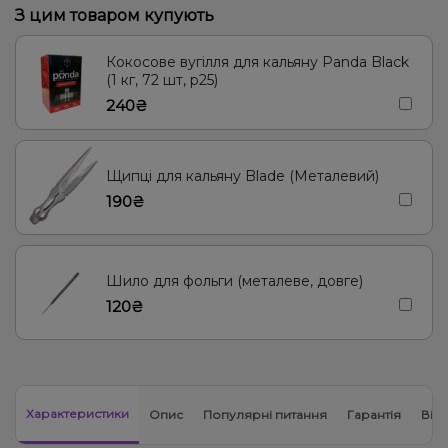
З цим товаром купують
Виноград, Лічі, Роза
Кактус, Лайм, Лимонад, Огірок
Кокосове вугілля для кальяну Panda Black
Лід/Холодок, Прянощі/Спеції, Цитруси, Ягоди
(1 кг, 72 шт, р25)
240₴
Віскі, Вишня/Черешня, Журавлина
Вишня Черешня
Персик
Груша/Дюшес, Яблуко
Мультифрукт
Грейпфрут, Помело
Щипці для кальяну Blade (Металевий)
Вино, Лимонад, Ягоди
Лід/Холодок
Гарбуз
Барбарис
190₴
Кавун, Диня, Лід/Холодок
Вишня/Черешня, Пиріг/Кондитерка
Віскі, Кола
Пиріг/Кондитерка, Ревень
Шило для фольги (металеве, довге)
Жуйка (фруктова), Желейки
Кавун, Лемонграсс
Ананас
120₴
Характеристики
Опис
Популярні питання
Гарантія
Відг