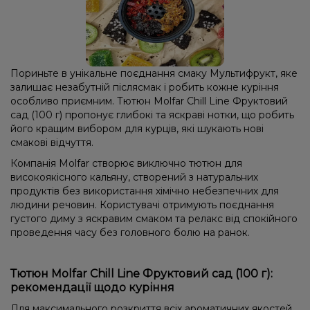
Пориньте в унікальне поєднання смаку Мультифрукт, яке
залишає незабутній післясмак і робить кожне куріння
особливо приємним. Тютюн Molfar Chill Line Фруктовий
сад (100 г) пропонує глибокі та яскраві нотки, що робить
його кращим вибором для курців, які шукають нові
смакові відчуття.
Компанія Molfar створює виключно тютюн для
високоякісного кальяну, створений з натуральних
продуктів без використання хімічно небезпечних для
людини речовин. Користувачі отримують поєднання
густого диму з яскравим смаком та релакс від спокійного
проведення часу без головного болю на ранок.
Тютюн Molfar Chill Line Фруктовий сад (100 г):
рекомендації щодо куріння
Для максимального розкриття всіх ароматичних якостей