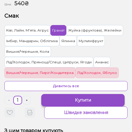
540₴
Ціна:
Смак
Ківі, Лайм, М'ята, Агрус
Гранат
Жуйка (фруктова), Желейки
Імбир, Мандарин, Обліпиха
Ялинка
Мультифрукт
Вишня/Черешня, Кола
Лід/Холодок, Прянощі/Спеції, Цитруси, Ягоди
Ананас
Вишня/Черешня, Пиріг/Кондитерка
Лід/Холодок, Яблуко
Чай, Ягоди
Лід/Холодок, Ягоди
Цитруси
Чорниця/Лохина
Дивитись все
Годжі, Лимон, Чай
М'ята
Прянощі/Спеції, Слива
Купити
-
+
Ментол/Евкаліпт
Грейпфрут, Лотос, Помело
Яблуко
Кавун
Швидке замовлення
Груша/Дюшес, Льод/Холодок, Яблуко
Кактус, Лайм, Лимонад, Огірок
З цим товаром купують