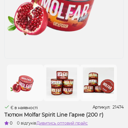
Рідини для електронних сигарет
Подарункові набори
Уцінка
Артикул:
21474
Є в наявності
Тютюн Molfar Spirit Line Гарне (200 г)
0
0 відгуків
Дивитись оптовий прайс