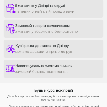
5 магазинів у Дніпрі та окрузі
не тільки онлайн, а й поряд з вами
Замовляй товар із самовивозом
з магазину абсолютно безкоштовно
Кур'єрська доставка по Дніпру
можемо доставити прямо до рук
Накопичувальна система знижок
замовляй більше, плати менше
Будь в курсі всіх подій
Дізнайся про все найпершим, щоб точно не прогаяти наші унікальні
пропозиції та акції!
Ділися з нами своєю поштою, ми сповістимо тебе про всі актуальні