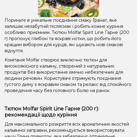
Пориньте в унікальне поєднання смаку Гранат, яке
залишає незабутній післясмак і робить кожне куріння
особливо приємним. Тютюн Molfar Spirit Line Гарне (200
г) пропонує глибокі та яскраві нотки, що робить його
кращим вибором для курців, які шукають нові смакові
відчуття.
Компанія Molfar створює виключно тютюн для
високоякісного кальяну, створений з натуральних
продуктів без використання хімічно небезпечних для
людини речовин. Користувачі отримують поєднання
густого диму з яскравим смаком та релакс від спокійного
проведення часу без головного болю на ранок.
Тютюн Molfar Spirit Line Гарне (200 г):
рекомендації щодо куріння
Для максимального розкриття всіх ароматичних якостей
кальянної заправки, рекомендується використовувати
чашу Глина прямоток, яка забезпечує оптимальне