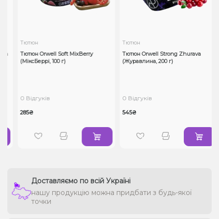
Тютюн
Тютюн
ea
Тютюн Orwell Soft MixBerry
Тютюн Orwell Strong Zhurava
,
(МіксБеррі, 100 г)
(Журавлина, 200 г)
0 Відгуків
0 Відгуків
285₴
545₴
Доставляємо по всій Україні
нашу продукцію можна придбати з будь-якої
точки