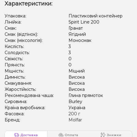
Характеристики:
Упаковка:
Пластиковий контейнер
Лінійка:
Spirit Line 200
Смак:
Гранат
Смак (відтінок):
Ягідний
Смак (міксологія):
Моносмак
Кислість:
3
Солодкість:
3
Свіжість:
0
Пряність:
0
Міцність:
Міцний
Димність:
Висока
Смакування:
Висока
Жаростійкість:
Висока
Рекомендована чаша:
Глина прямоток
Сировина:
Burley
Країна виробника:
Україна
Фасовка:
200 г
Бренд:
Molfar
Доставка
Оплата
Знижки