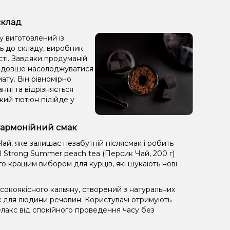
склад
у виготовлений із
ть до складу, виробник
сті. Завдяки продуманій
яє довше насолоджуватися
ату. Він рівномірно
анні та відрізняється
кий тютюн підійде у
 гармонійний смак
ай, яке залишає незабутній післясмак і робить
 Strong Summer peach tea (Персик Чай, 200 г)
го кращим вибором для курців, які шукають нові
окоякісного кальяну, створений з натуральних
х для людини речовин. Користувачі отримують
лакс від спокійного проведення часу без