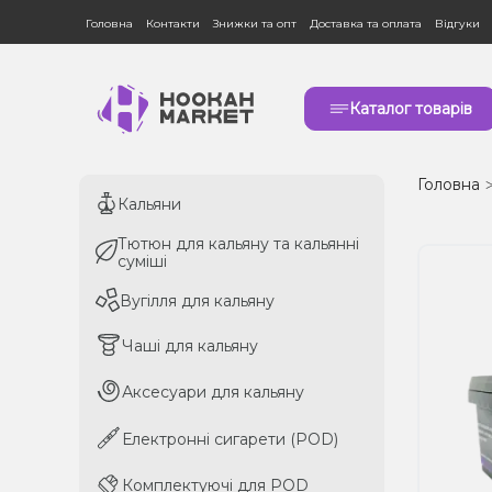
Головна
Контакти
Знижки та опт
Доставка та оплата
Відгуки
Каталог товарів
Головна
Кальяни
Кальяни
Тютюн для кальяну та кальянні
Тютюн для кальяну та кальянні
суміші
суміші
Вугілля для кальяну
Вугілля для кальяну
Чаші для кальяну
Чаші для кальяну
Аксесуари для кальяну
Аксесуари для кальяну
Електронні сигарети (POD)
Електронні сигарети (POD)
Комплектуючі для POD
Комплектуючі для POD