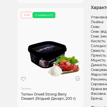
Характ
TOP
У наявності
Упаковка
Лінійка:
Смак:
Смак (від
Смак (мік
Кислість:
Солодкіс
Свіжість:
Пряність
Міцність:
Димність
Смакуван
Жаростій
Рекомен
Сировин
Тютюн
Країна в
Фасовка
Тютюн Orwell Strong Berry
Бренд:
Dessert (Ягідний Десерт, 200 г)