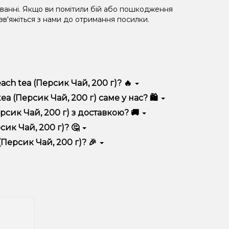
уванні. Якщо ви помітили бій або пошкодження
 зв'яжіться з нами до отримання посилки.
ch tea (Персик Чай, 200 г)? 🔥
зняється високою якістю, зручністю використання та
 (Персик Чай, 200 г) саме у нас? 🛍️
 вигідні ціни та швидку доставку. Крім того, у нас
сик Чай, 200 г) з доставкою? 🚚
ик Чай, 200 г)? 🤔
й, 200 г) до кошика.
 враховуйте розмір, матеріал та тип чаші, якщо
Персик Чай, 200 г)? 🎉
 ідеальний варіант.
озиції. Слідкуйте за оновленнями на сайті та в
розташування.