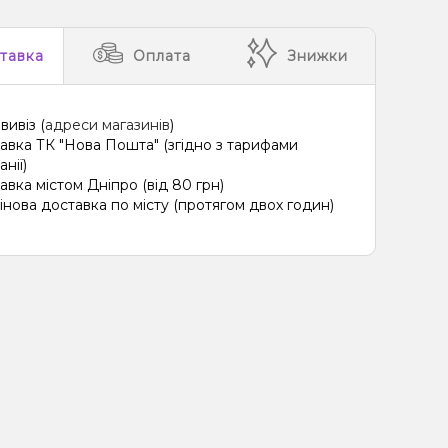
тавка
Оплата
Знижки
вивіз (
адреси магазинів
)
авка ТК "Нова Пошта" (згідно з тарифами
нії)
авка містом Дніпро (від 80 грн)
інова доставка по місту (протягом двох годин)