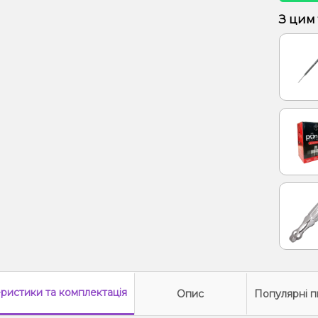
З цим
еристики
та комплектація
Опис
Популярні п