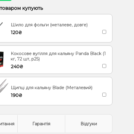
 товаром купують
Шило для фольги (металеве, довге)
120₴
Кокосове вугілля для кальяну Panda Black (1
кг, 72 шт, р25)
240₴
Щипці для кальяну Blade (Металевий)
190₴
итання
Гарантія
Відгуки