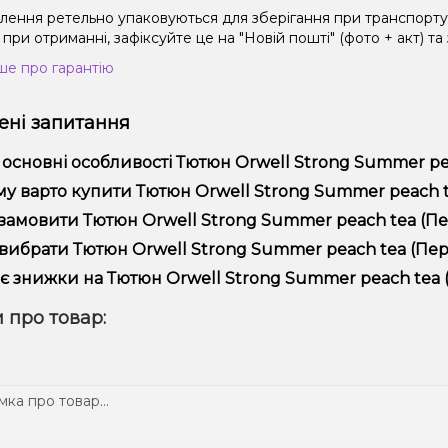
влення ретельно упаковуються для зберігання при транспорт
при отриманні, зафіксуйте це на "Новій пошті" (фото + акт) та
ше про гарантію
ні запитання
 основні особливості Тютюн Orwell Strong Summer pea
юн Orwell Strong Summer peach tea (Персик Чай, 200 г) відрі
у варто купити Тютюн Orwell Strong Summer peach tea
ійністю.
пропонуємо тільки оригінальну продукцію, широкий асортимент,
замовити Тютюн Orwell Strong Summer peach tea (Пер
лярні акції та знижки для клієнтів!
рмити замовлення можна в кілька кліків:
вибрати Тютюн Orwell Strong Summer peach tea (Перс
Додайте Тютюн Orwell Strong Summer peach tea (Персик Ча
ір залежить від ваших уподобань – наприклад, якщо це кальян,
є знижки на Тютюн Orwell Strong Summer peach tea (
п – потужність та смак. Наші менеджери допоможуть підібрати
Перейдіть до оформлення замовлення.
! Ми регулярно проводимо акції та пропонуємо спеціальні проп
 про товар:
Виберіть зручний спосіб оплати та доставки.
ому телеграм-каналі, щоб не проґавити вигідні пропозиції!
Підтвердіть замовлення – ми швидко надішлемо його вам!
тавка доступна по всій Україні, терміни залежать від вашого 