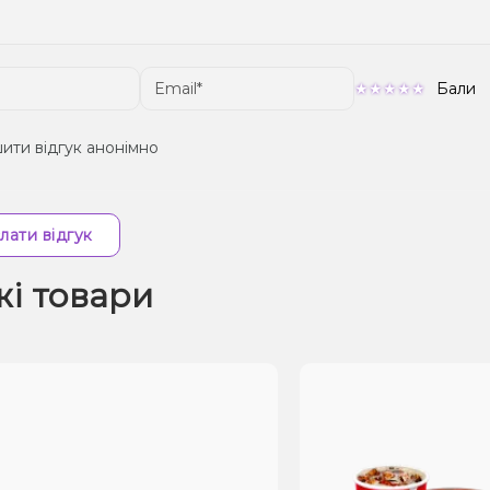
Бали
ити відгук анонімно
лати відгук
жі товари