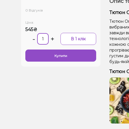
Опис т
0 Відгуків
Тютюн O
Тютюн Or
Ціна:
вибраних 
545₴
завжди в
-
+
технолог
В 1 клік
кожною се
прогріває
густим д
Купити
будь-якій
Тютюн O