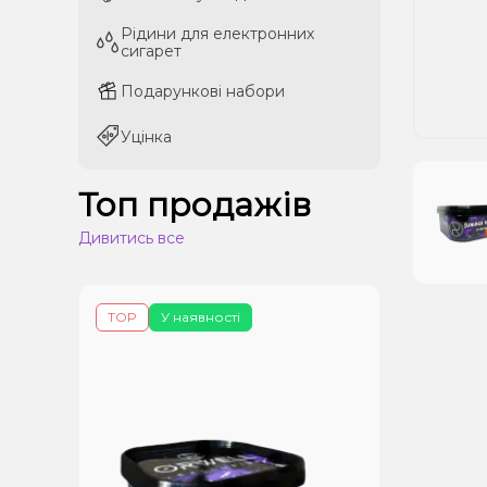
Рідини для електронних
Рідини для електронних
сигарет
сигарет
Подарункові набори
Подарункові набори
Уцінка
Уцінка
Топ продажів
Дивитись все
TOP
У наявності