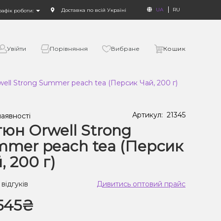
UA
RU
Доставка по всій Україні
рафік роботи:
Увійти
Порівняння
Вибране
Кошик
ell Strong Summer peach tea (Персик Чай, 200 г)
Артикул:
21345
наявності
юн Orwell Strong
mer peach tea (Персик
, 200 г)
 відгуків
Дивитись оптовий прайс
545₴