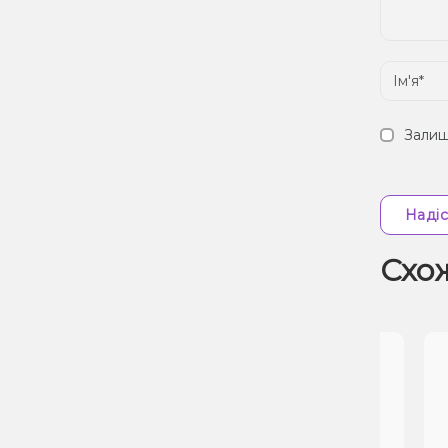
Залиш
Надіс
Схо