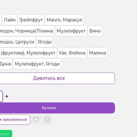
Лайм
Грейпфрут
Манго, Маракуя
олодок, Чорниця/Лохина
Мультифрукт
Вино
лодок, Цитруси
Ягоди
(фруктова), Мультифрукт
Ківі, Фейхоа
Малина
 Диня
Мультифрукт, Ягоди
ки, Мультифрукт
Цитруси, Енергетик
Дивитись все
 Ягоди
Персик, Чай
Ананас
Журавлина
+
і/Спеції, Яблуко
Трюфель, Шоколад
/Черешня, Гранат
Слива
М'ята
Купити
и/Крем, Ягоди
Желейки
Ром
Полуниця, Мохіто
е замовлення
рад
Полуниця, Манго
Пітайя/Драконовий фрукт
ності