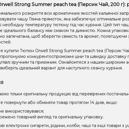
rwell Strong Summer peach tea (Персик Чай, 200 г):
имального розкриття всіх ароматичних якостей кальянної зап
овувати чашу Глина прямоток, яка забезпечує оптимальне роз
є необхідну температуру тютюну під час куріння. Цей тип чаш
не ідеального балансу між смаком та димністю. Кожна упаковк
но запечатана, щоб зберегти свіжість та аромат, полегшуючи 
остей.
е купити Тютюн Orwell Strong Summer peach tea (Персик Чай,
и пропонуємо конкурентоспроможні ціни та швидку доставку по
упівлі зручним та приємним. Ознайомтеся з нашим широким
 виберіть ідеальний варіант для наступного сеансу куріння.
ія
ємо тільки оригінальну продукцію від перевірених постачальн
е повернути або обміняти товар протягом 14 днів, якщо:
 не використовувався;
режено товарний вигляд та оригінальну упаковку.
і електронні сигарети, рідини, колби, чаші та інші товари з