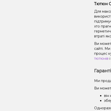
Тютюн O
Для макс
використ
підтриму
хто праг
герметич
втраті як
Ви может
сайті. М
процес к
тютюнів
і
Гарант
Ми прода
Ви может
він
збе
Одноразов