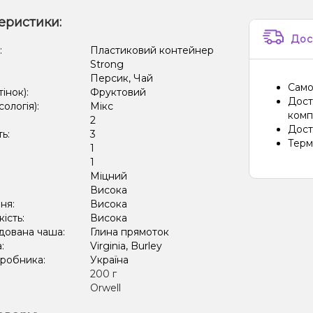
еристики:
Дос
:
Пластиковий контейнер
Strong
Персик, Чай
Само
тінок):
Фруктовий
Дост
сологія):
Мікс
компа
2
Дост
ть:
3
Терм
1
:
1
Міцний
:
Висока
ня:
Висока
кість:
Висока
дована чаша:
Глина прямоток
а:
Virginia, Burley
иробника:
Україна
:
200 г
Orwell