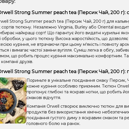
овару:
rwell Strong Summer peach tea (Персик Чай, 200 г): 
well Strong Summer peach tea (Персик Чай, 200 г) для кальян
сортів тютюну. Незалежно Virginia, Burley або Oriental входи
ибирає найкращі сорт! Що гарантує його видатні курильні яко
ії обробки, у цього тютюну Висока жаростійкість, що дозвол
сією куріння, не втрачаючи при цьому м'якість і повноту аром
ться і вимагає частої заміни вугілля. Суміш легка в обігу, забив
имом, що робить процес куріння максимально комфортним. Та
 компанії друзів.
rwell Strong Summer peach tea (Персик Чай, 200 г):
Пориньте в унікальне поєднання смаку Персик, Ч
кожне куріння особливо приємним. Тютюн Orwell
пропонує глибокі та яскраві нотки, що робить йо
смакові відчуття.
Компанія Orwell створює виключно тютюн для вис
продуктів без використання хімічно небезпечни
поєднання густого диму з яскравим смаком та ре
головного болю на ранок.