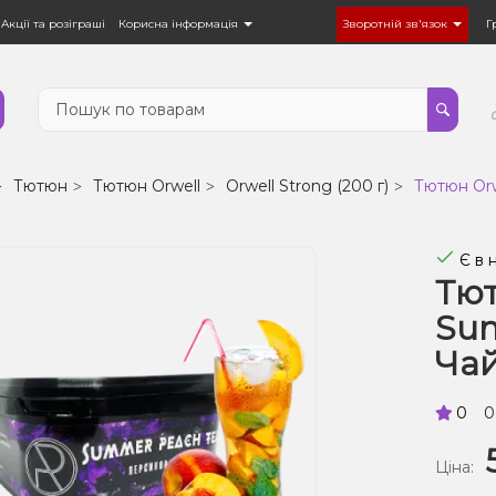
Акції та розіграші
Корисна інформація
Зворотній зв'язок
Г
Тютюн
Тютюн Orwell
Orwell Strong (200 г)
Тютюн Orw
Є в 
Тют
Sum
Чай
0
0
Ціна: