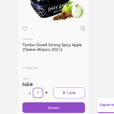
Тютюн
Тютюн Orwell Strong Spicy Apple
(Пряне яблуко, 200 г)
0 Відгуків
Ціна:
545₴
-
+
В 1 клік
Характ
Купити