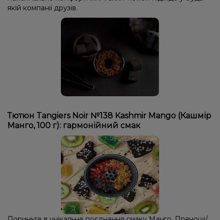
якій компанії друзів.
Тютюн Tangiers Noir №138 Kashmir Mango (Кашмір
Манго, 100 г): гармонійний смак
Пориньте в унікальне поєднання смаку Манго, Прянощі/