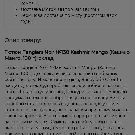
компанії)
Доставка містом Дніпро (від 80 грн)
Термінова доставка по місту (протягом двох
годин)
Опис товару:
Тютюн Tangiers Noir №138 Kashmir Mango (Кашмір
Манго, 100 г): склад
Тютюн Tangiers Noir №138 Kashmir Mango (Кашмір
Манго, 100 г) для кальяну виготовлений із вибраних
сортів тютюну. Незалежно Virginia, Burley або Oriental
входить до складу, виробник завжди вибирає найкращі
сорт! Що гарантує його видатні курильні якості. Завдяки
продуманій технології обробки, у цього тютюну Висока
жаростійкість, що дозволяє довше насолоджуватися
кожною сесією куріння, не втрачаючи при цьому м'якість і
повноту аромату. Він рівномірно прогрівається і вимагає
частої заміни вугілля. Суміш легка в обігу, забиванні та
відрізняється густим димом, що робить процес куріння
максимально комфортним. Такий тютюн підійде у будь-