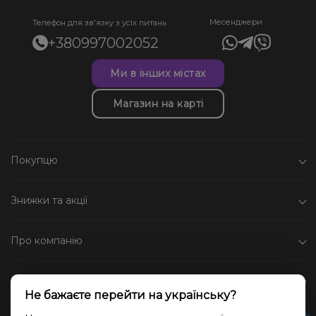
Месенджери
Телефон для зв'язку з усіх питань
+380997002052
Ми в інших містах
Магазин на карті
Покупцю
Знижки та акції
Про компанію
Каталог
Не бажаєте перейти на українську?
Соціальні мережі