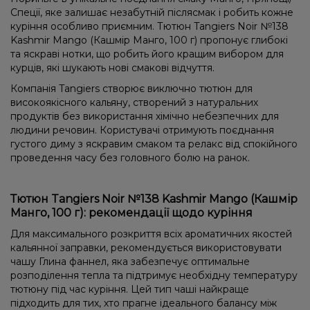
Спеції, яке залишає незабутній післясмак і робить кожне
куріння особливо приємним. Тютюн Tangiers Noir №138
Kashmir Mango (Кашмір Манго, 100 г) пропонує глибокі
та яскраві нотки, що робить його кращим вибором для
курців, які шукають нові смакові відчуття.
Компанія Tangiers створює виключно тютюн для
високоякісного кальяну, створений з натуральних
продуктів без використання хімічно небезпечних для
людини речовин. Користувачі отримують поєднання
густого диму з яскравим смаком та релакс від спокійного
проведення часу без головного болю на ранок.
Тютюн Tangiers Noir №138 Kashmir Mango (Кашмір
Манго, 100 г): рекомендації щодо куріння
Для максимального розкриття всіх ароматичних якостей
кальянної заправки, рекомендується використовувати
чашу Глина фаннел, яка забезпечує оптимальне
розподілення тепла та підтримує необхідну температуру
тютюну під час куріння. Цей тип чаші найкраще
підходить для тих, хто прагне ідеального балансу між