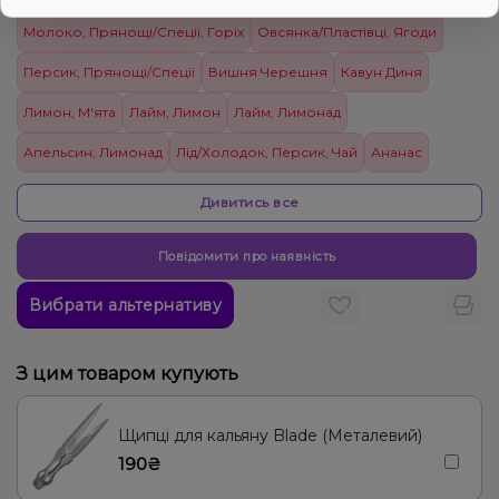
Молоко, Прянощі/Спеції, Горіх
Овсянка/Пластівці, Ягоди
Персик, Прянощі/Спеції
Вишня Черешня
Кавун Диня
Лимон, М'ята
Лайм, Лимон
Лайм, Лимонад
Апельсин, Лимонад
Лід/Холодок, Персик, Чай
Ананас
Грейпфрут
Диня
Вершки/Крем
Дивитись все
Вишня/Черешня, Прянощі/Спеції
Повідомити про наявність
Вишня/Черешня, Лайм, Лимонад
Морозиво, Шоколад
Вибрати альтернативу
Ваніль, Лимон, Мармелад
Ожина, Прянощі/Спеції
Морозиво, Папайя
Груша/Дюшес
Лимон
Лимонад, Огірок
З цим товаром купують
Персик
Ананас, Манго, Маракуя, Папая, Пітайя/Драконій фрукт
Щипці для кальяну Blade (Металевий)
190₴
Ялинка, Прянощі/Спеції, Чай
Лаванда, Квіти
Виноград