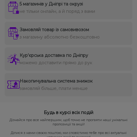
5 магазинів у Дніпрі та окрузі
не тільки онлайн, а й поряд з вами
Замовляй товар із самовивозом
з магазину абсолютно безкоштовно
Кур'єрська доставка по Дніпру
можемо доставити прямо до рук
Накопичувальна система знижок
замовляй більше, плати менше
Будь в курсі всіх подій
Дізнайся про все найпершим, щоб точно не прогаяти наші унікальні
пропозиції та акції!
Ділися з нами своєю поштою, ми сповістимо тебе про всі актуальні
новинки, акції та знижки!