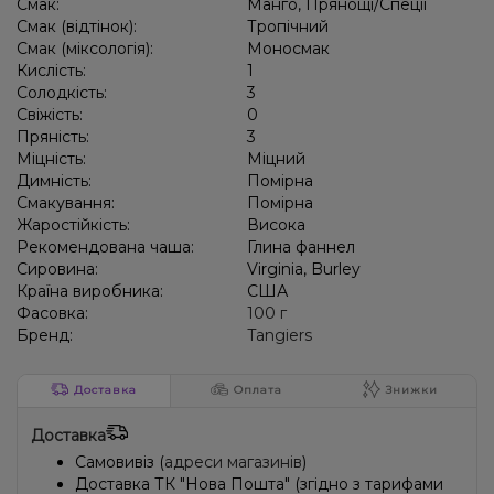
Смак:
Манго, Прянощі/Спеції
Смак (відтінок):
Тропічний
Груша/Дюшес, Імбир
Лід/Холодок, М'ята
Чай, Ягоди
Смак (міксологія):
Моносмак
Кислість:
1
Журавлина, Спеції/Прянощі, Цитруси
Кардамон, Чізкейк
Солодкість:
3
Свіжість:
0
Кактус, Лимонад, Огірок
Ожина, Лайм
Полуниця, Лимонад
Пряність:
3
Ананас, Полуниця, Лайм, Лимон, Манго, Персик
Гранат
Міцність:
Міцний
Димність:
Помірна
Маракуя
Кактус
Каркаде, Чай, Ягоди
Гарбуз
Смакування:
Помірна
Жаростійкість:
Висока
Журавлина, Смородина, Чорниця/Лохина, Ягоди
Диня, Ягоди
Рекомендована чаша:
Глина фаннел
Сировина:
Virginia, Burley
М'ята
Манго, Прянощі/Спеції
Країна виробника:
США
Фасовка:
100 г
Бренд:
Tangiers
Доставка
Оплата
Знижки
Доставка
Самовивіз (
адреси магазинів
)
Доставка ТК "Нова Пошта" (згідно з тарифами