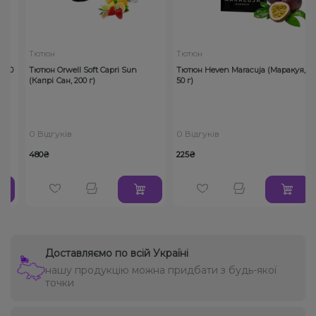
Тютюн
Тютюн
50
Тютюн Orwell Soft Capri Sun
Тютюн Heven Maracuja (Маракуя,
(Капрі Сан, 200 г)
50 г)
0 Відгуків
0 Відгуків
480₴
225₴
Доставляємо по всій Україні
нашу продукцію можна придбати з будь-якої
точки