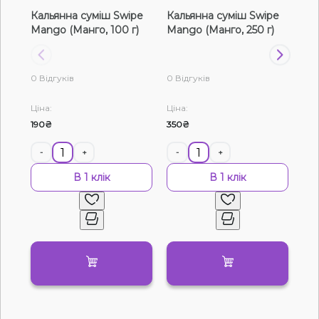
Кальянна суміш Swipe
Кальянна суміш Swipe
Ка
Рідини для електронних сигарет
Mango (Манго, 100 г)
Mango (Манго, 250 г)
Man
Подарункові набори
0 Відгуків
0 Відгуків
0 В
Уцінка
Ціна:
Ціна:
Цін
190₴
350₴
120
-
+
-
+
-
Немає у наявності
Артикул:
28285
В 1 клік
В 1 клік
Тютюн Tangiers Noir №138 Kashmir Mango
(Кашмір Манго, 100 г)
0
0 відгуків
Дивитись оптовий прайс
870₴
Ціна:
Смак
Кокос
Мультифрукт
Чорниця/Лохина
Смородина
М'ята