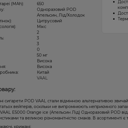
Дост
тареї (MAh):
650
компа
ру:
Одноразовий POD
Дост
Апельсин, Лід/Холодок
Терм
тінок):
Цитрусовий
сологія):
Мікс
2
ть:
3
3
:
0
50 мг
:
Висока
ня:
Висока
иробника:
Китай
VAAL
овару:
ні сигарети POD VAAL стали відмінною альтернативою звичай
атьох вейперів, оскільки не випромінюють неприємного запаху
 VAAL E5000 Orange ice (Апельсин Лід) Одноразовий POD від
стиками та великою різноманітністю смаків. В асортименті є та
іжаючі, крижані;