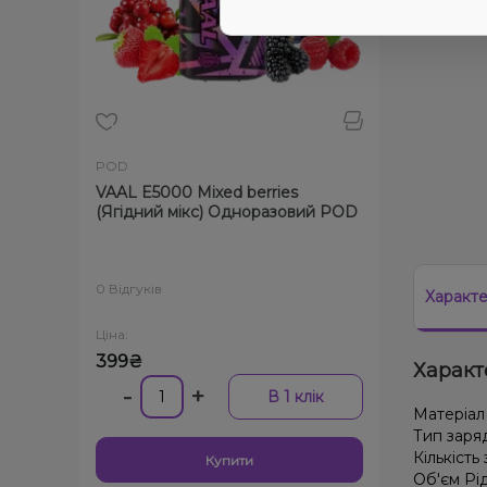
POD
VAAL E5000 Mixed berries
(Ягідний мікс) Одноразовий POD
0 Відгуків
Характ
Ціна:
399₴
Характ
-
+
В 1 клік
Матеріал
Тип заря
Кількість
Купити
Об'єм Рі