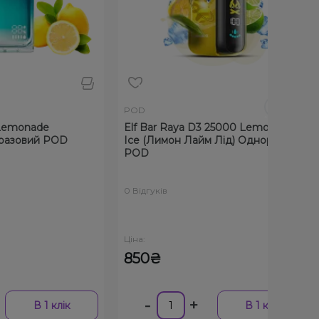
POD
e
Elf Bar Raya D3 25000 Lemon Lime
POD
 POD
Ice (Лимон Лайм Лід) Одноразовий
Elf 
POD
Одно
0 Відгуків
0 Відг
Ціна:
Ціна:
850₴
40
-
+
-
1 клік
В 1 клік