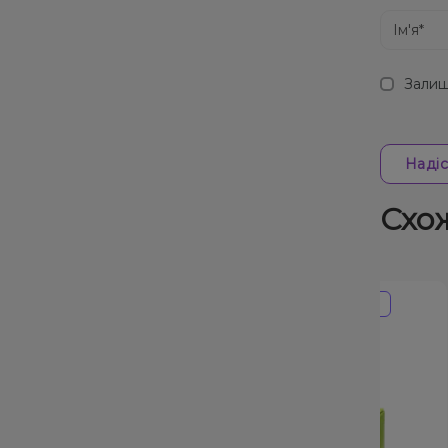
Залиш
Надіс
Схо
Знижка 34%
Прострочення