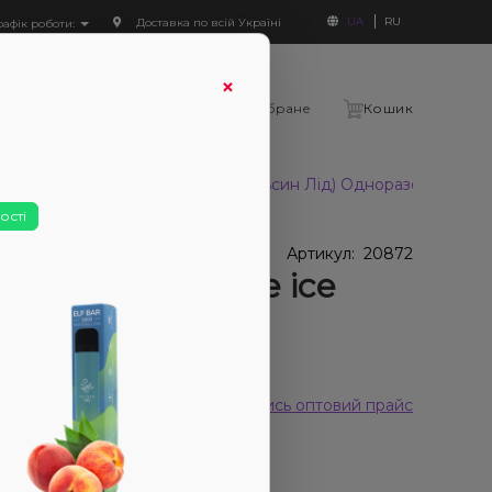
UA
RU
Доставка по всій Україні
рафік роботи:
×
Увійти
Порівняння
Вибране
Кошик
0
VAAL E5000 Orange ice (Апельсин Лід) Одноразовий POD
ості
У наявності
 наявності
Артикул:
20872
L E5000 Orange ice
ельсин Лід)
норазовий POD
 відгуків
Дивитись оптовий прайс
399₴