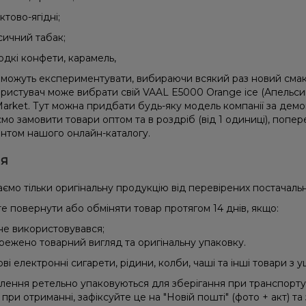
ктово-ягідні;
сичний табак;
одкі конфети, карамель,
можуть експериментувати, вибираючи всякий раз новий смак 
ристувач може вибрати свій VAAL E5000 Orange ice (Апельси
arket. Тут можна придбати будь-яку модель компанії за демо
мо замовити товари оптом та в роздріб (від 1 одиниці), попе
нтом нашого онлайн-каталогу.
ія
ємо тільки оригінальну продукцію від перевірених постачальн
е повернути або обміняти товар протягом 14 днів, якщо:
 не використовувався;
режено товарний вигляд та оригінальну упаковку.
і електронні сигарети, рідини, колби, чаші та інші товари з
влення ретельно упаковуються для зберігання при транспорт
при отриманні, зафіксуйте це на "Новій пошті" (фото + акт) та