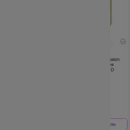
POD
Elf 
POD
(Ли
Elf Bar Pi9000 Raspberry passion
fruit orange (Малина Маракуя
Апельсин) Одноразовий POD
0 Від
0 Відгуків
Ціна:
Ціна:
65
594₴
900₴
-
+
В 1 клік