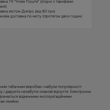
авка ТК "Нова Пошта" (згідно з тарифами
нії)
авка містом Дніпро (від 80 грн)
інова доставка по місту (протягом двох годин)
ним табачним виробам і набули популярності
 і дарують незабутні смакові відчуття. Електронна
різняється відмінними експлуатаційними
кі лінійки: