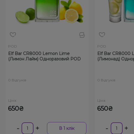
POD
Bar CR8000 Lemon Lime
Elf Bar CR8000 Lemonad
мон Лайм) Одноразовий POD
(Лимонад) Одноразовий
гуків
0 Відгуків
Ціна:
0₴
650₴
-
+
-
+
В 1 клік
В 