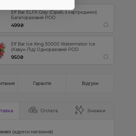
Elf Bar ELFX Gray (Сірий, з картриджем)
Багаторазовий POD
499₴
Elf Bar Ice King 30000 Watermelon Ice
(Кавун Лід) Одноразовий POD
950₴
итання
Гарантія
Відгуки
тавка
Оплата
Знижки
вивіз (
адреси магазинів
)