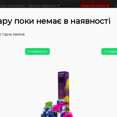
Акції та розіграші
Корисна інформація
Зворотній зв'язок
Г
ару поки немає в наявності
 гідна заміна
POD
Одноразові POD
Одноразки VAAL
VAAL E500
У наявності
У наявн
Немає у
VAA
(Ап
Од
0
0
Ціна: