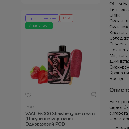
Об'єм Ба
Тип това
Смак:
Прострочення
TOP
Смак (від
У наявності
Смак (мік
Кислість:
Солодкіс
Свіжість:
Пряність
Міцність:
Димність
Смакуван
Країна в
Бренд:
Опис т
Електрон
POD
серед баг
сигарета
VAAL E5000 Strawberry ice cream
(Полуничне морозиво)
характери
Одноразовий POD
осв