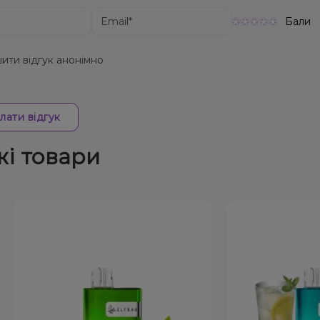
Бали
ити відгук анонімно
лати відгук
жі товари