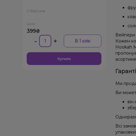
фру
0 Відгуків
кла
Ціна:
сол
399₴
Вейпери 
-
+
В 1 клік
Кожен ко
Hookah M
пропонує
Купити
асортиме
Гарант
Ми прода
Ви может
він
збе
Одноразов
Всі замо
упаковки 