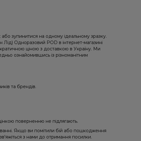
або зупинитися на одному ідеальному зразку.
н Лід) Одноразовий POD в інтернет-магазині
кратичною ціною з доставкою в Україну. Ми
редньо ознайомившись із різноманітним
иків та брендів.
 уцінкою поверненню не підлягають.
уванні. Якщо ви помітили бій або пошкодження
 зв'яжіться з нами до отримання посилки.