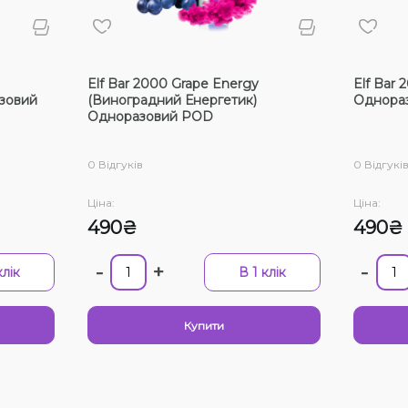
Смак
Полун
Elf Bar 2000 Grape Energy
Elf Bar 
Лід/Х
зовий
(Виноградний Енергетик)
Однора
Одноразовий POD
Ківі, 
Ананас
0 Відгуків
0 Відгукі
Апельс
Ціна:
Ціна:
Малин
490₴
490₴
Ананас
-
+
-
клік
В 1 клік
Кавун,
Тютюн
Вибра
Купити
Прост
З цим