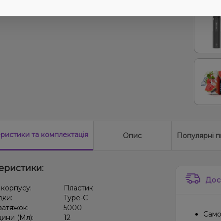
еристики
та комплектація
Опис
Популярні п
еристики:
Дос
 корпусу:
Пластик
дки:
Type-C
 затяжок:
5000
Само
дини (Мл):
12