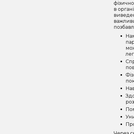
фізично
в орган
виведен
важливи
позбавл
Нам
пар
мож
лег
Спр
пов
Фіз
пок
Нав
Зд
роз
По
Уни
Про
Через с