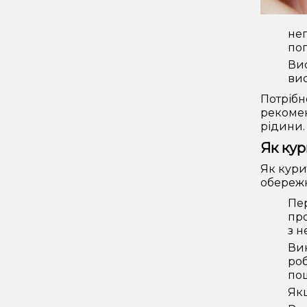
неп
пог
Вис
вис
Потрібн
рекомен
рідини.
Як кур
Як кури
обережн
Пер
про
з н
Вик
роб
пош
Якщ