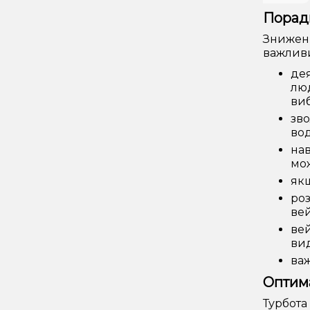
Порад
Зниженн
важливи
дея
люд
виб
зво
вод
нав
мо
якщ
роз
вей
вей
вид
важ
Оптима
Турбота