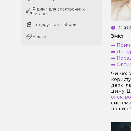
Рідини для електронних
Рідини для електронних
сигарет
сигарет
Подарункові набори
Подарункові набори
14.04.
Зміст
Уцінка
Уцінка
➡️ Прич
➡️ Як к
➡️ Пора
➡️ Опти
Чи може
користу
деякі л
диму. Ц
електро
система
поширен