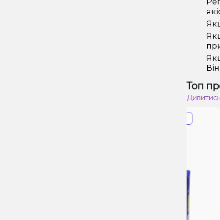
Рег
які
Якщ
Якщ
при
Якщ
Він
Топ пр
Дивитись
Знижка 34%
Прострочення
П