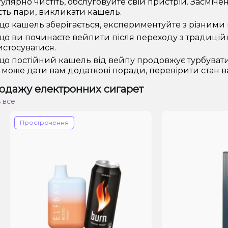
улярно чистіть, обслуговуйте свій пристрій. Засміч
сть пари, викликати кашель.
о кашель зберігається, експериментуйте з різним
о ви починаєте вейпити після переходу з традиційн
стосуватися.
о постійний кашель від вейпу продовжує турбувати 
 може дати вам додаткові поради, перевірити стан в
одажу електронних сигарет
 все
рострочення