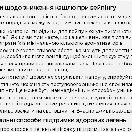
и щодо зниження кашлю при вейпінгу
я кашлю при парінні є багатозначним аспектом для 
х порад, які можуть підтримати зниження кашлю від
кі компоненти рідини для вейпу можуть викликати а
ей. Якщо ви помічаєте, що кашель виникає після в
ирати їх із мінімальною кількістю ароматизаторів;
ложене горло, слизова оболонка можуть допомогти 
и, особливо після вейпінгу, щоб зменшити сухість у г
читеся правильно інгалювати пару. Повільне, глибок
же зменшити подразнення;
о пристрій дозволяє регулювати напругу, спробуйт
гляньте можливість поступового зниження споживан
пінгу. Це може бути найнадійнішим способом уникн
пінг перед сном може призвести до сухості горла, 
аленні подразнюючих речовин з дихальних шляхів;
ливо зважати на свої відчуття. Вчасно вживіть захо
льні способи підтримки здорових легень
 про здоров'я легень відіграє у підтримці загального