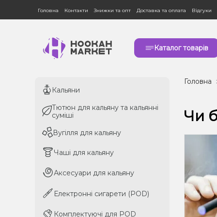
Головна
Контакти
Знижки та опт
Доставка та оплата
Відгуки
Каталог товарів
Головна
Кальяни
Кальяни
Тютюн для кальяну та кальянні
Тютюн для кальяну та кальянні
Чи б
суміші
суміші
Вугілля для кальяну
Вугілля для кальяну
Чаші для кальяну
Чаші для кальяну
Аксесуари для кальяну
Аксесуари для кальяну
Електронні сигарети (POD)
Електронні сигарети (POD)
Комплектуючі для POD
Комплектуючі для POD