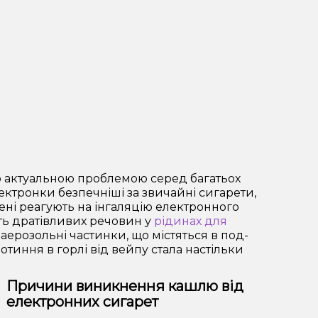
ло актуальною проблемою серед багатьох
ктронки безпечніші за звичайні сигарети,
ені реагують на інгаляцію електронного
ть дратівливих речовин у
рідинах для
 аерозольні частинки, що містяться в под-
тиння в горлі від вейпу стала настільки
Причини виникнення кашлю від
електронних сигарет