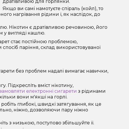
дратівливою для горлянки.
Якщо ви самі намотуєте спіраль (койл), то
го нагрівання рідини і, як наслідок, до
лю. Нікотин є дратівливою речовиною, його
м у вигляді кашлю.
арет стає постійною проблемою,
 спосіб паріння, склад використовуваної
арети без проблем надалі вимагає навички,
у. Підкресліть вміст нікотину,
замовляти електронні сигарети
з рідинами
ільки вони м'якші на горлі.
робіть глибокі, швидкі затягування, як це
льно, ніжно, дозволяючи пару ніжно
ть з низькою, поступово збільшуйте її.