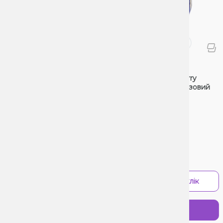
POD
PO
Elf Bar Pi9000 Grape raspberry
Elf
(Виноград Малина) Одноразовий
Од
POD
0 Відгуків
0 В
Ціна:
Цін
4
594₴
900₴
-
+
-
В 1 клік
Купити