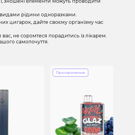
ені, зношені елементи можуть проводити
и видами рідини одноразками.
их цигарок, дайте своєму організму час
вас, не соромтеся порадитись із лікарем.
ашого самопочуття.
Прострочення
П