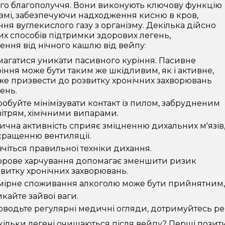
го благополуччя. Вони виконують ключову функцію
ізмі, забезпечуючи надходження кисню в кров,
ня вуглекислого газу з організму. Декілька дійсно
х способів підтримки здорових легень,
ення від нічного кашлю від вейпу:
агатися уникати пасивного куріння. Пасивне
іння може бути таким же шкідливим, як і активне,
е призвести до розвитку хронічних захворювань
ень.
обуйте мінімізувати контакт із пилом, забрудненим
ітрям, хімічними випарами.
ична активність сприяє зміцненню дихальних м'язів
ращенню вентиляції.
чіться правильної техніки дихання.
орове харчування допомагає зменшити ризик
витку хронічних захворювань.
мірне споживання алкоголю може бути прийнятним, 
кайте зайвої ваги.
водьте регулярні медичні огляди, дотримуйтесь ре
кільки легені очищаються після вейпу? Перші позит