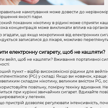
равильне намотування може довести до нерівномірно
іршення якості пари.
окий показник нікотину в рідині може сприяти каш
ока концентрація може викликати вплив на організ
о згадати, що якщо мокротиння від електронних сиг
дується записатися до лікаря, можливо переглянути
ити електронну сигарету, щоб не кашляти?
ти вейп, щоб не кашляти? Вживання портативної сиг
ості:
ший пункт – відбір високоякісної рідини для вейпінг
піленгліколю (PG) у складі. Якщо ви новачок, краще
евеликим складом нікотину, великим вмістом PG, оск
ористовуйте повільну, помірну техніку вдихання. Не 
иться при курінні звичайних сигарет. Вдихайте пові
ирюватися у легенях.
о пристрій дозволяє регулювати інтенсивність, почні