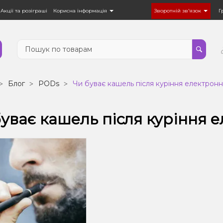
Акції та розіграші
Корисна інформація
Зворотній зв'язок
Г
Блог
PODs
Чи буває кашель після куріння електронн
уває кашель після куріння 