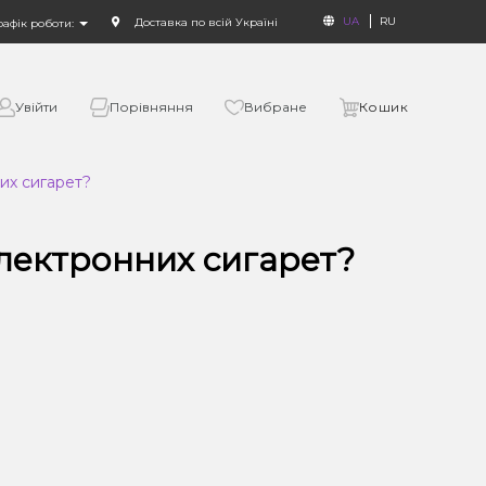
UA
RU
Доставка по всій Україні
рафік роботи:
Увійти
Порівняння
Вибране
Кошик
их сигарет?
електронних сигарет?