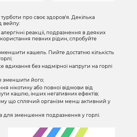
турботи про своє здоров'я. Декілька
 вейпу:
лергічні реакції, подразнення в деяких
икористання певних рідин, спробуйте
зменшити кашель. Пийте достатню кількість
орлі;
е вдихання без надмірної напруги на горлі
е зменшити його;
ня нікотину або повної відмови від
ути кашлю, інших негативних ефектів;
тому що сплячий організм менш активний у
дів для зменшення подразнення у горлі.