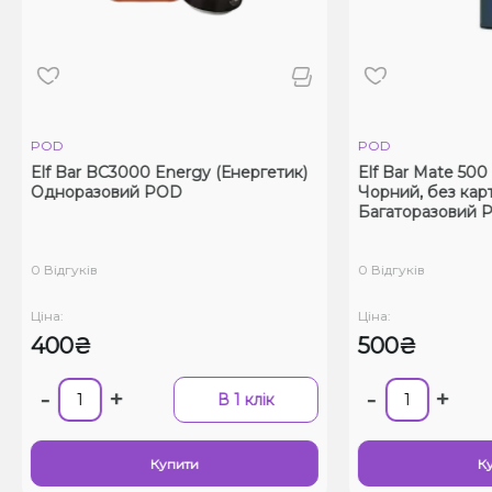
D
POD
 Bar BC3000 Energy (Енергетик)
Elf Bar Mate 500 Grey B
норазовий POD
Чорний, без картриджа
Багаторазовий POD
ідгуків
0 Відгуків
а:
Ціна:
00₴
500₴
+
-
+
В 1 клік
Купити
Купити