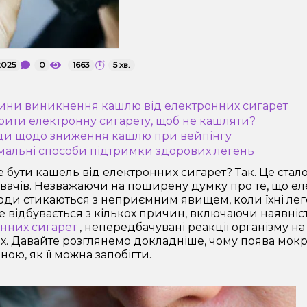
2025
0
1663
5 хв.
ини виникнення кашлю від електронних сигарет
урити електронну сигарету, щоб не кашляти?
ди щодо зниження кашлю при вейпінгу
мальні способи підтримки здорових легень
 бути кашель від електронних сигарет? Так. Це ста
вачів. Незважаючи на поширену думку про те, що еле
юди стикаються з неприємним явищем, коли їхні лег
е відбувається з кількох причин, включаючи наявніс
нних сигарет
, непередбачувані реакції організму на
х. Давайте розглянемо докладніше, чому поява мокро
ою, як її можна запобігти.