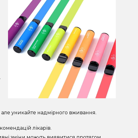
,
але уникайте надмірного вживання.
комендацій лікарів.
ивні зміни можуть виявитися протягом