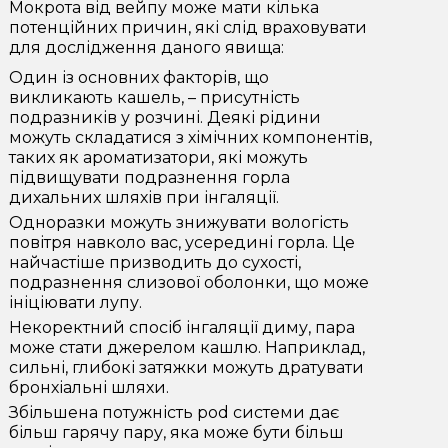
Мокрота від вейпу може мати кілька
потенційних причин, які слід враховувати
для дослідження даного явища:
Один із основних факторів, що
викликають кашель, – присутність
подразників у розчині. Деякі рідини
можуть складатися з хімічних компонентів,
таких як ароматизатори, які можуть
підвищувати подразнення горла
дихальних шляхів при інгаляції.
Одноразки можуть знижувати вологість
повітря навколо вас, усередині горла. Це
найчастіше призводить до сухості,
подразнення слизової оболонки, що може
ініціювати лупу.
Некоректний спосіб інгаляції диму, пара
може стати джерелом кашлю. Наприклад,
сильні, глибокі затяжки можуть дратувати
бронхіальні шляхи.
Збільшена потужність pod системи дає
більш гарячу пару, яка може бути більш