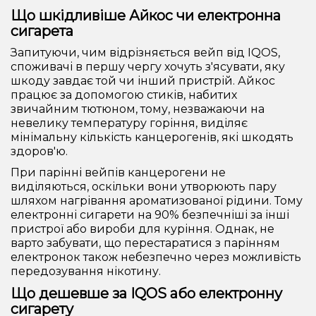
Що шкідливіше Айкос чи електронна
сигарета
Запитуючи, чим відрізняється вейп від IQOS,
споживачі в першу чергу хочуть з'ясувати, яку
шкоду завдає той чи інший пристрій. Айкос
працює за допомогою стиків, набитих
звичайним тютюном, тому, незважаючи на
невелику температуру горіння, виділяє
мінімальну кількість канцерогенів, які шкодять
здоров'ю.
При парінні вейпів канцерогени не
виділяються, оскільки вони утворюють пару
шляхом нагрівання ароматизованої рідини. Тому
електронні сигарети на 90% безпечніші за інші
пристрої або вироби для куріння. Однак, не
варто забувати, що перестаратися з парінням
електронок також небезпечно через можливість
передозування нікотину.
Що дешевше за IQOS або електронну
сигарету