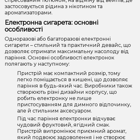
спресованим тютюном, на відміну від вейпів, де
застосовується рідина з нікотином та
ароматизаторами.
Електронна сигарета: основні
особливості
Одноразові або багаторазові електронні
сигарети – стильний та практичний девайс, що
дозволяє отримати максимальну насолоду від
паріння. Основні особливості електронок
полягають у наступному:
Пристрій має компактний розмір, тому
легко поміщається в кишені, що дозволяє
паріння в будь-який час. Виробники також
створюють різні дизайни корпусу, що
робить електронку не лише
пристосуванням для димного відпочинку,
але й стильним аксесуаром.
Під час паріння електронки відчуває
чудовий фруктовий, ягідний смак.
Пристрій випромінює приємний аромат,
який подвоює задоволення і не створює