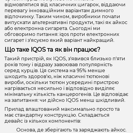
відмовлятися від класичних цигарок, віддаючи
перевагу інноваційним варіантам димного
відпочинку. Таким чином, виробники почали
випускати альтернативні продукти, такі як айкос
або електронна сигарета. Сьогодні ми
обговоримо питання: iqos проти електронних
сигарет і з'ясуємо який варіант найкращий.
Що таке IQOS та як він працює?
Такий пристрій, як IQOS, з'явився близько п'яти
років тому і відразу завоював популярність
серед курців. Ця система на 95% менше
шкодить здоров'ю, ніж класичні тютюнові
вироби, оскільки тютюн усередині пристрою
нагрівається несильно і відповідно виділяє
мінімальну кількість канцерогенів. Це відповідає
на запитання: чи дійсно IQOS менш шкідливий.
Прилад влаштований максимально просто та
має стандартну конструкцію. Складається
девайс із кількох компонентів:
Основа, де зберігають та заряджають айкос.