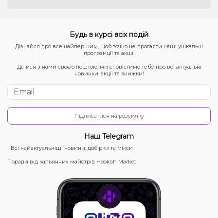
Будь в курсі всіх подій
Дізнайся про все найпершим, щоб точно не прогаяти наші унікальні
пропозиції та акції!
Ділися з нами своєю поштою, ми сповістимо тебе про всі актуальні
новинки, акції та знижки!
Підписатися на розсилку
Наш Telegram
Всі найактуальніші новини, добірки та мікси
Поради від кальянних майстрів Hookah Market