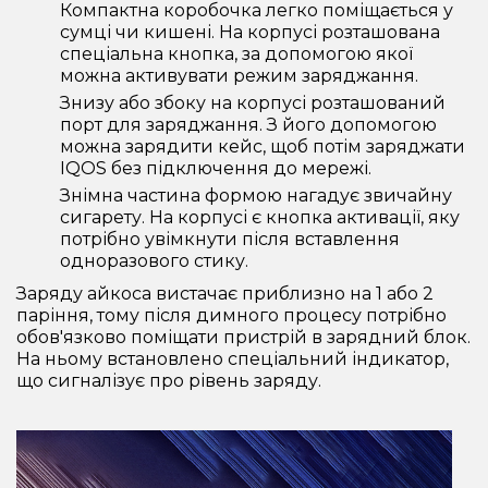
Компактна коробочка легко поміщається у
сумці чи кишені. На корпусі розташована
спеціальна кнопка, за допомогою якої
можна активувати режим заряджання.
Знизу або збоку на корпусі розташований
порт для заряджання. З його допомогою
можна зарядити кейс, щоб потім заряджати
IQOS без підключення до мережі.
Знімна частина формою нагадує звичайну
сигарету. На корпусі є кнопка активації, яку
потрібно увімкнути після вставлення
одноразового стику.
Заряду айкоса вистачає приблизно на 1 або 2
паріння, тому після димного процесу потрібно
обов'язково поміщати пристрій в зарядний блок.
На ньому встановлено спеціальний індикатор,
що сигналізує про рівень заряду.