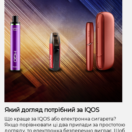
Який догляд потрібний за IQOS
Що краще за IQOS або електронна сигарета?
Якщо порівнювати ці два прилади за простотою
догляду, то електронка безперечно виграє. Щоб