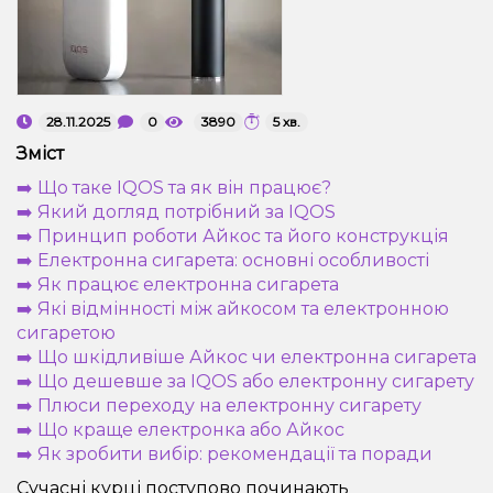
Рідини для електронних сигарет
Подарункові набори
28.11.2025
0
3890
5 хв.
Уцінка
Зміст
➡️ Що таке IQOS та як він працює?
➡️ Який догляд потрібний за IQOS
➡️ Принцип роботи Айкос та його конструкція
➡️ Електронна сигарета: основні особливості
➡️ Як працює електронна сигарета
➡️ Які відмінності між айкосом та електронною
сигаретою
➡️ Що шкідливіше Айкос чи електронна сигарета
➡️ Що дешевше за IQOS або електронну сигарету
➡️ Плюси переходу на електронну сигарету
➡️ Що краще електронка або Айкос
➡️ Як зробити вибір: рекомендації та поради
Сучасні курці поступово починають