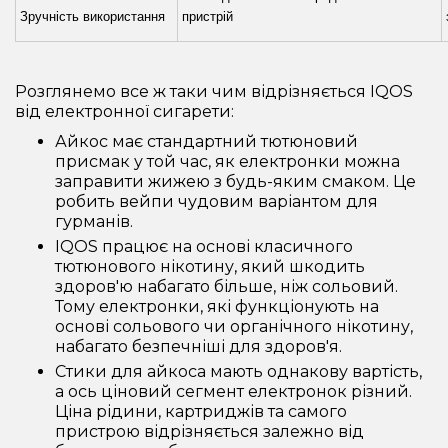
Зручність використання
пристрій
Розглянемо все ж таки чим відрізняється IQOS
від електронної сигарети:
Айкос має стандартний тютюновий
присмак у той час, як електронки можна
заправити жижею з будь-яким смаком. Це
робить вейпи чудовим варіантом для
гурманів.
IQOS працює на основі класичного
тютюнового нікотину, який шкодить
здоров'ю набагато більше, ніж сольовий.
Тому електронки, які функціонують на
основі сольового чи органічного нікотину,
набагато безпечніші для здоров'я.
Стики для айкоса мають однакову вартість,
а ось ціновий сегмент електронок різний.
Ціна рідини, картриджів та самого
пристрою відрізняється залежно від