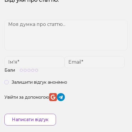
різноманіттю смаків та компактності, оптимальним
вибором буде електронна сигарета.
Бали
Залишити відгук анонімно
Увійти за допомогою
Написати відгук