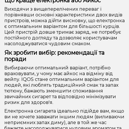
Що краще електронка або Айкос
Виходячи з вищеперелічених переваг і
порівнявши основні характеристики двох видів
пристроїв, можна дійти висновку, що електронка
є оптимальним варіантом для більшості курців.
Цей пристрій довше тримає заряд, не потребує
постійного догляду та дозволяє користувачам
насолоджуватися чудовим смаком.
Як зробити вибір: рекомендації та
поради
Вибираючи оптимальний варіант, потрібно
враховувати, у чому має айкос на відміну від
вейпу. IQOS стане оптимальним варіантом для
людей, які люблять традиційний смак та запах
тютюну, бажають зменшити споживання
звичайних сигарет та відповідно мінімізувати
ризик для здоров'я.
Електронна сигарета ідеально підійде вам, якщо
ви не хочете заважати іншим людям (виливаючи
неприємних запах диму), але в той же час
бажаєте насолоджуватися чудовим ароматом та