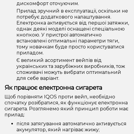
дискомфорт оточуючим.
Прилад зручний в експлуатації, оскільки не
потребує додаткового налаштування.
Електронка активується від першої затяжки,
однак деякі моделі оснащені спеціальною
кнопкою. У пристрої автоматично
встановлені оптимальні параметри тяги,
тому новачкам буде просто користуватися
приладом.
Є великий асортимент вейпів від
українських та зарубіжних виробників, тож
споживачі можуть вибрати оптимальний
для себе варіант.
Як працює електронна сигарета
Щоб порівняти IQOS проти вейп, необхідно
спочатку розібратися, як функціонує електронна
сигарета. Розглянемо який принцип роботи має
прилад:
після затягування автоматично активується
акумулятор, який нагріває жижу;