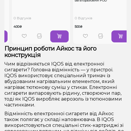
Багаторазовий POD
0 Відгуків
0 Відгуків
400₴
500₴
Принцип роботи Айкос та його
конструкція
Чим відрізняється IQOS від електронної
сигарети? Головна відмінність — у пристрої.
IQOS використовує спеціальний тримач із
вбудованим нагрівальним елементом, який
нагріває тютюнову суміш у стиках. Електронні
сигарети випаровують рідину, створюючи пар,
тоді як IQOS виробляє аерозоль із тютюновими
частинками.
Відмінність електронної сигарети від Айкос
також полягає у складі наповнювача. В IQOS
використовуються спеціальні стик-картриджі зі