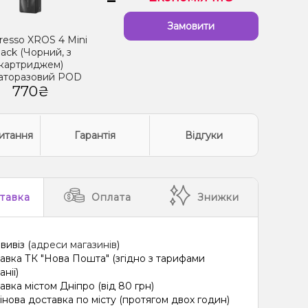
Замовити
resso XROS 4 Mini
lack (Чорний, з
картриджем)
аторазовий POD
770₴
итання
Гарантія
Відгуки
тавка
Оплата
Знижки
вивіз (
адреси магазинів
)
авка ТК "Нова Пошта" (згідно з тарифами
нії)
авка містом Дніпро (від 80 грн)
інова доставка по місту (протягом двох годин)