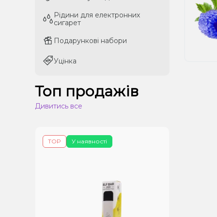
Рідини для електронних
Рідини для електронних
сигарет
сигарет
Подарункові набори
Подарункові набори
Уцінка
Уцінка
Топ продажів
Дивитись все
TOP
У наявності