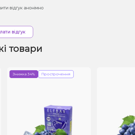
ити відгук анонімно
лати відгук
жі товари
ижка 34%
Прострочення