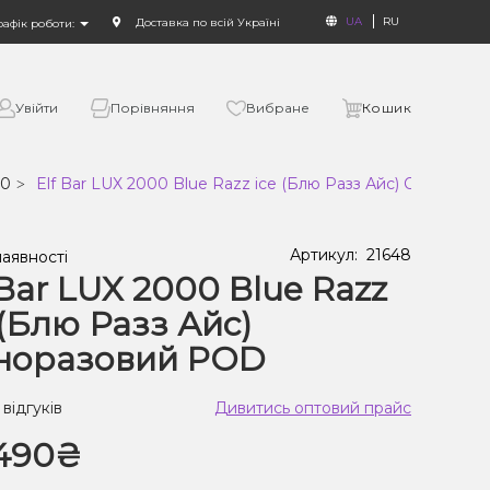
UA
RU
Доставка по всій Україні
рафік роботи:
Увійти
Порівняння
Вибране
Кошик
00
Elf Bar LUX 2000 Blue Razz ice (Блю Разз Айс) Однораз
Артикул:
21648
наявності
 Bar LUX 2000 Blue Razz
 (Блю Разз Айс)
норазовий POD
 відгуків
Дивитись оптовий прайс
490₴