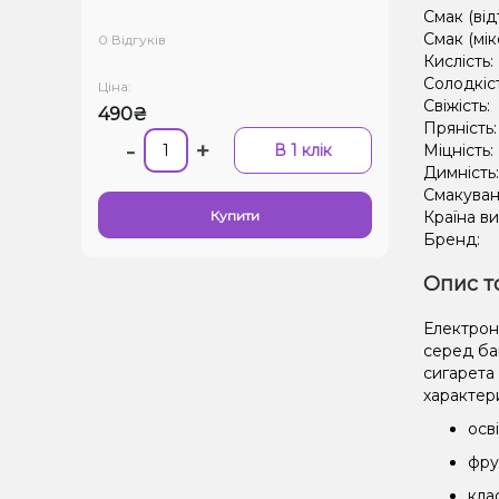
Смак (від
Смак (мік
0 Відгуків
Кислість:
Солодкіс
Ціна:
Свіжість:
490₴
Пряність
-
+
В 1 клік
Міцність:
Димність
Смакуван
Купити
Країна в
Бренд:
Опис т
Електрон
серед баг
сигарета
характери
осв
фру
кла