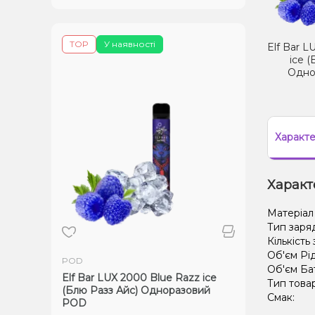
TOP
У наявності
Elf Bar L
ice 
Одно
Характ
Характ
Матеріал
Тип заря
Кількість
Об'єм Рі
POD
Об'єм Ба
Elf Bar LUX 2000 Blue Razz ice
Тип това
(Блю Разз Айс) Одноразовий
Смак:
POD