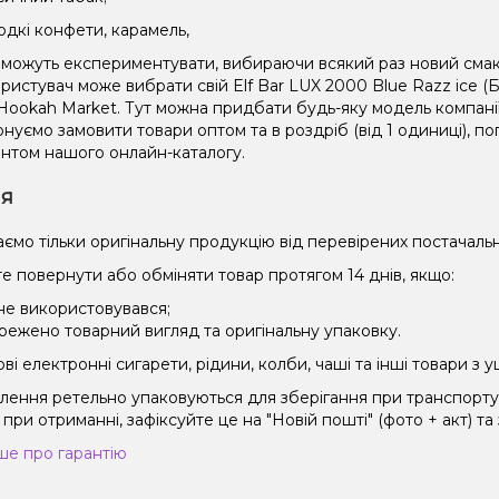
одкі конфети, карамель,
можуть експериментувати, вибираючи всякий раз новий смак 
ристувач може вибрати свій Elf Bar LUX 2000 Blue Razz ice 
 Hookah Market. Тут можна придбати будь-яку модель компані
нуємо замовити товари оптом та в роздріб (від 1 одиниці), п
нтом нашого онлайн-каталогу.
ія
ємо тільки оригінальну продукцію від перевірених постачальн
е повернути або обміняти товар протягом 14 днів, якщо:
 не використовувався;
режено товарний вигляд та оригінальну упаковку.
і електронні сигарети, рідини, колби, чаші та інші товари з
влення ретельно упаковуються для зберігання при транспорт
при отриманні, зафіксуйте це на "Новій пошті" (фото + акт) та
ше про гарантію