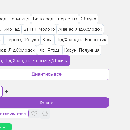
рад, Полуниця
Виноград, Енергетик
Яблуко
, Лимонад
Банан, Молоко
Ананас, Лід/Холодок
к
Персик, Яблуко
Кола
Лід/Холодок, Енергетик
ад, Лід/Холодок
Ківі, Ягоди
Кавун, Полуниця
, Лід/Холодок, Чорниця/Лохина
Ківі, Маракуя
Гуава, Манго, Персик
Дивитись все
 Манго, Персик
Ананас, Манго, Персик
+
ин, Ананас, Манго
Полуниця, Мохіто
Тютюн
Купити
е замовлення
ності