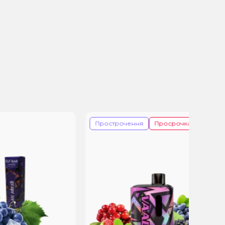
Прострочення
Просрочка