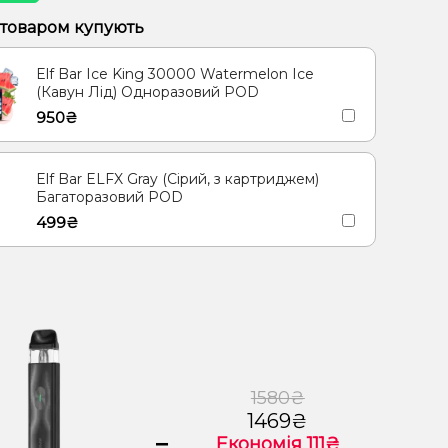
 товаром купують
Elf Bar Ice King 30000 Watermelon Ice
(Кавун Лід) Одноразовий POD
950₴
Elf Bar ELFX Gray (Сірий, з картриджем)
Багаторазовий POD
499₴
1580₴
1469₴
=
Економія 111₴