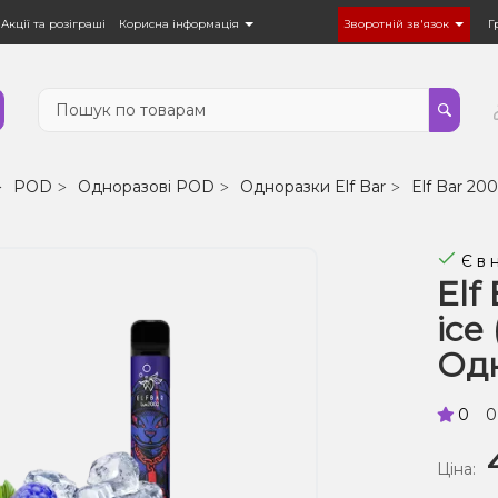
Акції та розіграші
Корисна інформація
Зворотній зв'язок
Г
POD
Одноразові POD
Одноразки Elf Bar
Elf Bar 20
Є в 
Elf
ice
Од
0
0
Ціна: