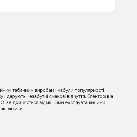
айним табачним виробам і набули популярності
 і дарують незабутні смакові відчуття. Електронна
POD відрізняється відмінними експлуатаційними
кі лінійки: