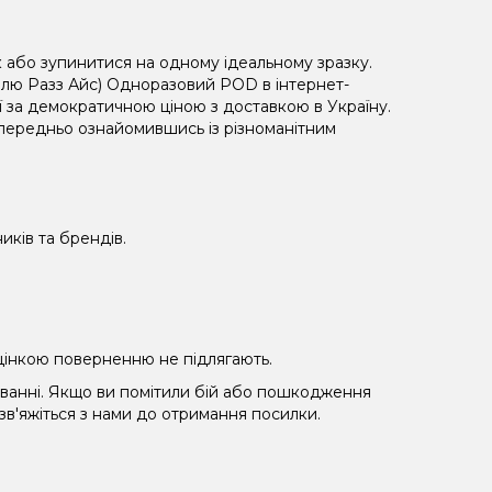
або зупинитися на одному ідеальному зразку.
(Блю Разз Айс) Одноразовий POD в інтернет-
ї за демократичною ціною з доставкою в Україну.
опередньо ознайомившись із різноманітним
иків та брендів.
 уцінкою поверненню не підлягають.
уванні. Якщо ви помітили бій або пошкодження
 зв'яжіться з нами до отримання посилки.