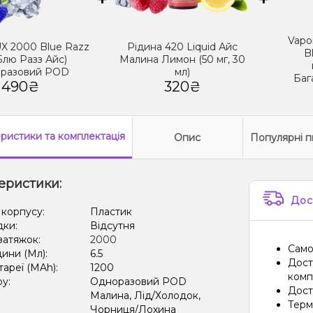
Vapo
UX 2000 Blue Razz
Рідина 420 Liquid Айс
B
(Блю Разз Айс)
Малина Лимон (50 мг, 30
разовий POD
мл)
Баг
490₴
320₴
еристики
та комплектація
Опис
Популярні п
еристики:
Дос
 корпусу:
Пластик
дки:
Відсутня
 затяжок:
2000
Само
дини (Мл):
6.5
Дост
тареї (MAh):
1200
компа
ру:
Одноразовий POD
Дост
Малина, Лід/Холодок,
Терм
Чорниця/Лохина