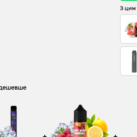
З цим
 дешевше
+
+