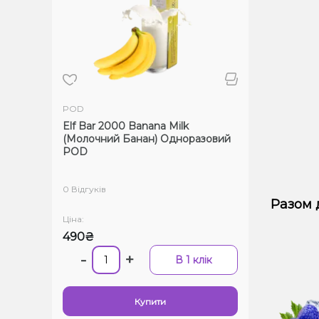
POD
Elf Bar 2000 Banana Milk
(Молочний Банан) Одноразовий
POD
0 Відгуків
Разом
Ціна:
490₴
-
+
В 1 клік
Купити