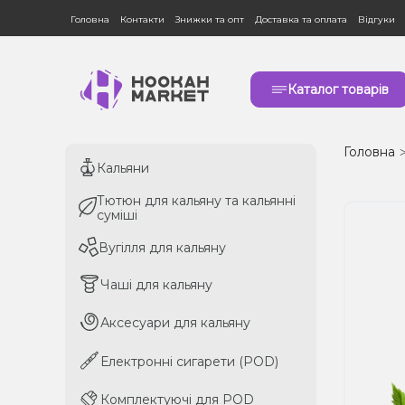
Головна
Контакти
Знижки та опт
Доставка та оплата
Відгуки
Каталог товарів
Головна
Кальяни
Кальяни
Тютюн для кальяну та кальянні
Тютюн для кальяну та кальянні
суміші
суміші
Вугілля для кальяну
Вугілля для кальяну
Чаші для кальяну
Чаші для кальяну
Аксесуари для кальяну
Аксесуари для кальяну
Електронні сигарети (POD)
Електронні сигарети (POD)
Комплектуючі для POD
Комплектуючі для POD