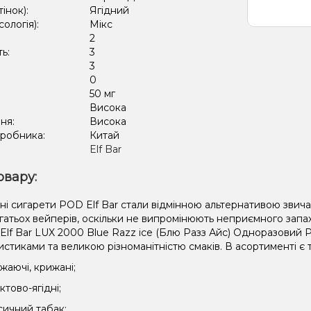
тінок):
Ягідний
сологія):
Мікс
2
ть:
3
3
:
0
50 мг
:
Висока
ня:
Висока
иробника:
Китай
Elf Bar
овару:
ні сигарети POD Elf Bar стали відмінною альтернативою звич
атьох вейперів, оскільки не випромінюють неприємного запаху
 Elf Bar LUX 2000 Blue Razz ice (Блю Разз Айс) Одноразовий 
стиками та великою різноманітністю смаків. В асортименті є та
іжаючі, крижані;
ктово-ягідні;
сичний табак;