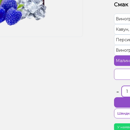
Смак
Виног
Кавун
Перси
Виногр
Малина
Гуава, 
Кавун,
-
Апельс
Кава, 
Швидк
У наяв