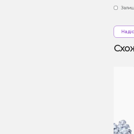
Залиш
Надіс
Схо
Зн