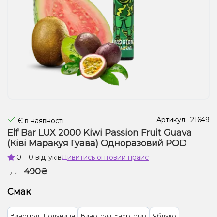
Рідини для електронних сигарет
Подарункові набори
Уцінка
Артикул:
21649
Є в наявності
Elf Bar LUX 2000 Kiwi Passion Fruit Guava
(Ківі Маракуя Гуава) Одноразовий POD
0
0 відгуків
Дивитись оптовий прайс
490₴
Ціна:
Смак
Виноград, Полуниця
Виноград, Енергетик
Яблуко