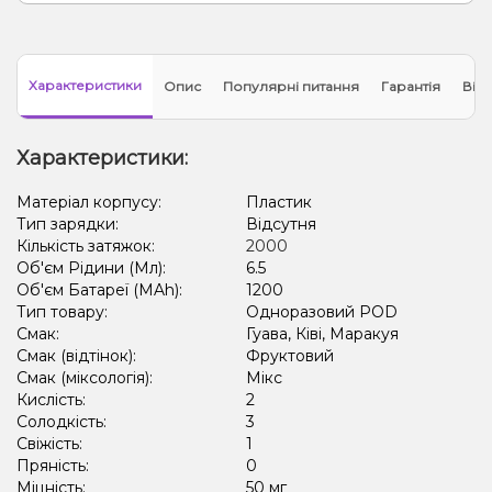
Характеристики
Опис
Популярні питання
Гарантія
Відг
Характеристики:
Матеріал корпусу:
Пластик
Тип зарядки:
Відсутня
Кількість затяжок:
2000
Об'єм Рідини (Мл):
6.5
Об'єм Батареї (MAh):
1200
Тип товару:
Одноразовий POD
Смак:
Гуава, Ківі, Маракуя
Смак (відтінок):
Фруктовий
Смак (міксологія):
Мікс
Кислість:
2
Солодкість:
3
Свіжість:
1
Пряність:
0
Міцність:
50 мг