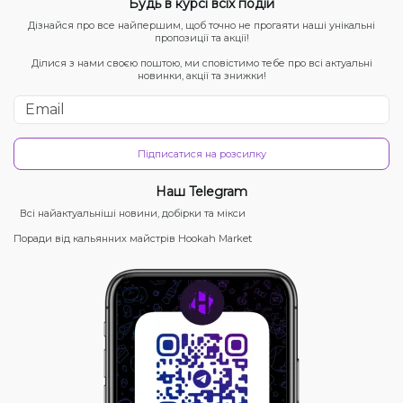
Будь в курсі всіх подій
Дізнайся про все найпершим, щоб точно не прогаяти наші унікальні
пропозиції та акції!
Ділися з нами своєю поштою, ми сповістимо тебе про всі актуальні
новинки, акції та знижки!
Підписатися на розсилку
Наш Telegram
Всі найактуальніші новини, добірки та мікси
Поради від кальянних майстрів Hookah Market