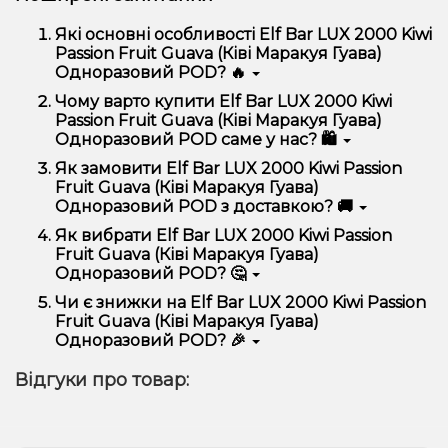
Які основні особливості Elf Bar LUX 2000 Kiwi
Passion Fruit Guava (Ківі Маракуя Гуава)
Одноразовий POD? 🔥
Elf Bar LUX 2000 Kiwi Passion Fruit Guava (Ківі
Чому варто купити Elf Bar LUX 2000 Kiwi
Маракуя Гуава) Одноразовий POD відрізняється
Passion Fruit Guava (Ківі Маракуя Гуава)
високою якістю, зручністю використання та
Одноразовий POD саме у нас? 🛍️
надійністю.
Ми пропонуємо тільки оригінальну продукцію,
Як замовити Elf Bar LUX 2000 Kiwi Passion
широкий асортимент, вигідні ціни та швидку
Fruit Guava (Ківі Маракуя Гуава)
доставку. Крім того, у нас регулярні акції та знижки
Одноразовий POD з доставкою? 🚚
для клієнтів!
Оформити замовлення можна в кілька кліків:
Як вибрати Elf Bar LUX 2000 Kiwi Passion
Fruit Guava (Ківі Маракуя Гуава)
Додайте Elf Bar LUX 2000 Kiwi Passion Fruit
Одноразовий POD? 🤔
Guava (Ківі Маракуя Гуава) Одноразовий POD
до кошика.
Вибір залежить від ваших уподобань – наприклад,
Чи є знижки на Elf Bar LUX 2000 Kiwi Passion
Перейдіть до оформлення замовлення.
якщо це кальян, враховуйте розмір, матеріал та тип
Fruit Guava (Ківі Маракуя Гуава)
чаші, якщо вейп – потужність та смак. Наші
Виберіть зручний спосіб оплати та доставки.
Одноразовий POD? 🎉
менеджери допоможуть підібрати ідеальний
Підтвердіть замовлення – ми швидко
варіант.
Так! Ми регулярно проводимо акції та пропонуємо
надішлемо його вам!
Відгуки про товар:
спеціальні пропозиції. Слідкуйте за оновленнями на
Доставка доступна по всій Україні, терміни
сайті та в нашому телеграм-каналі, щоб не
залежать від вашого розташування.
проґавити вигідні пропозиції!