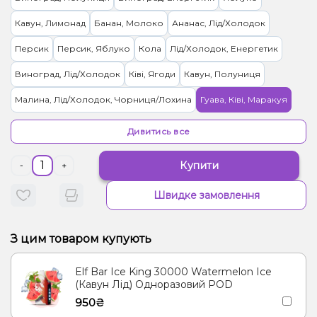
Кавун, Лимонад
Банан, Молоко
Ананас, Лід/Холодок
Персик
Персик, Яблуко
Кола
Лід/Холодок, Енергетик
Виноград, Лід/Холодок
Ківі, Ягоди
Кавун, Полуниця
Малина, Лід/Холодок, Чорниця/Лохина
Гуава, Ківі, Маракуя
Гуава, Манго, Персик
Кавун, Манго, Персик
Дивитись все
Ананас, Манго, Персик
Апельсин, Ананас, Манго
Купити
-
+
Полуниця, Мохіто
Кава, Тютюн
Швидке замовлення
З цим товаром купують
Elf Bar Ice King 30000 Watermelon Ice
(Кавун Лід) Одноразовий POD
950₴