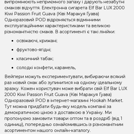
випромінюють неприємного запаху і дарують незабутні
смакові відчуття. Електронна сигарета Elf Bar LUX 2000
Kiwi Passion Fruit Guava (Ківі Маракуя Гуава)
Одноразовий POD відрізняється відмінними
експлуатаційними характеристиками та великою
різноманітністю смаків. В асортименті є такі лінійки:
освіжаючі, крижані;
фруктово-ягідні;
класичний табак;
солодкі конфети, карамель,
Вейпери можуть експериментувати, вибираючи всякий
раз новий смак або зупинитися на одному ідеальному
зразку. Кожен користувач може вибрати свій Elf Bar LUX
2000 Kiwi Passion Fruit Guava (Ківі Маракуя Гуава)
Одноразовий POD в інтернет-магазині Hookah Market.
Тут можна придбати будь-яку модель компанії за
демократичною ціною з доставкою в Україну. Ми
пропонуємо замовити товари оптом та в роздріб (від 1
одиниці), попередньо ознайомившись із різноманітним
асортиментом нашого онлайн-каталогу.