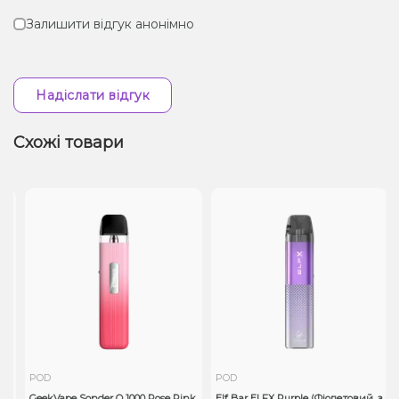
Залишити відгук анонімно
Надіслати відгук
Схожі товари
POD
POD
GeekVape Sonder Q 1000 Rose Pink
Elf Bar ELFX Purple (Фіолетовий, з