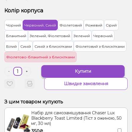
Колір корпуса
Чорний
Червоний, Синій
Фіолетовий
Рожевий
Сірий
Блакитний
Зелений, Фіолетовий
Зелений
Червоний
Білий
Синій
Синій з блискітками
Фіолетовий з блискітками
Фіолетово-блакитний з блискітками
Купити
-
+
Швидке замовлення
З цим товаром купують
Набір для самозамішування Chaser Lux
Blackberry Toast Limited (Тіст з ожиною, 50
мг, 30 мл)
350₴