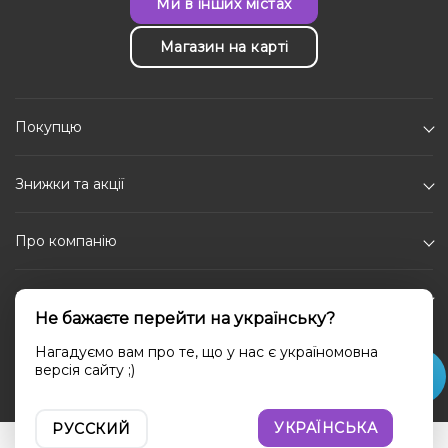
Ми в інших містах
Магазин на карті
Покупцю
Знижки та акції
Про компанію
Каталог
Не бажаєте перейти на українську?
Соціальні мережі
Нагадуємо вам про те, що у нас є україномовна
версія сайту ;)
УКРАЇНСЬКА
РУССКИЙ