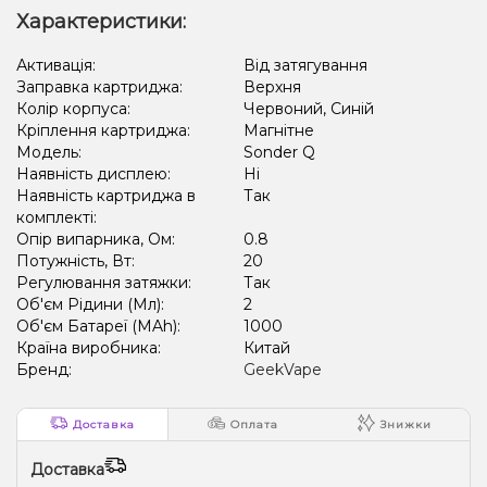
Характеристики:
Активація:
Від затягування
Заправка картриджа:
Верхня
Колір корпуса:
Червоний, Синій
Кріплення картриджа:
Магнітне
Модель:
Sonder Q
Наявність дисплею:
Ні
Наявність картриджа в
Так
комплекті:
Опір випарника, Ом:
0.8
Потужність, Вт:
20
Регулювання затяжки:
Так
Об'єм Рідини (Мл):
2
Об'єм Батареї (MAh):
1000
Країна виробника:
Китай
Бренд:
GeekVape
Доставка
Оплата
Знижки
Доставка