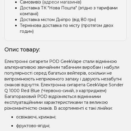
Самовивіз (
адреси магазинів
)
Доставка ТК "Нова Пошта" (згідно з тарифами
компанії)
Доставка містом Дніпро (від 80 грн)
Термінова доставка по місту (протягом двох
годин)
Опис товару:
Електронні сигарети POD GeekVape стали відмінною
альтернативою звичайним табачним виробам і набули
популярності серед багатьох вейперів, оскільки не
випромінюють неприємного запаху і дарують незабутні
смакові відчуття. Електронна сигарета GeekVape Sonder
Q 1000 Red Blue (Червоно-синій, з картриджем)
Багаторазовий POD відрізняється відмінними
експлуатаційними характеристиками та великою
різноманітністю смаків. В асортименті є такі лінійки:
освіжаючі, крижані;
фруктово-ягідні;