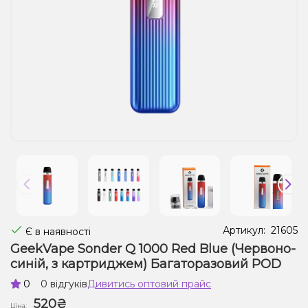
Рідини для електронних сигарет
Подарункові набори
Уцінка
Артикул:
21605
Є в наявності
GeekVape Sonder Q 1000 Red Blue (Червоно-
синій, з картриджем) Багаторазовий POD
0
0 відгуків
Дивитись оптовий прайс
520₴
Ціна: