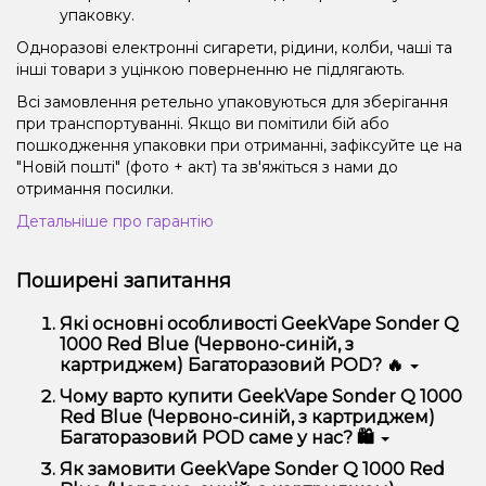
упаковку.
Одноразові електронні сигарети, рідини, колби, чаші та
інші товари з уцінкою поверненню не підлягають.
Всі замовлення ретельно упаковуються для зберігання
при транспортуванні. Якщо ви помітили бій або
пошкодження упаковки при отриманні, зафіксуйте це на
"Новій пошті" (фото + акт) та зв'яжіться з нами до
отримання посилки.
Детальніше про гарантію
Поширені запитання
Які основні особливості GeekVape Sonder Q
1000 Red Blue (Червоно-синій, з
картриджем) Багаторазовий POD? 🔥
GeekVape Sonder Q 1000 Red Blue (Червоно-синій,
Чому варто купити GeekVape Sonder Q 1000
з картриджем) Багаторазовий POD відрізняється
Red Blue (Червоно-синій, з картриджем)
високою якістю, зручністю використання та
Багаторазовий POD саме у нас? 🛍️
надійністю.
Ми пропонуємо тільки оригінальну продукцію,
Як замовити GeekVape Sonder Q 1000 Red
широкий асортимент, вигідні ціни та швидку