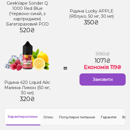
GeekVape Sonder Q
1000 Red Blue
Рідина Lucky APPLE
(Червоно-синій, з
(Яблуко, 50 мг, 30 мл)
картриджем)
350₴
Багаторазовий POD
520₴
1190₴
1071₴
=
Економія 119₴
Замовити
Рідина 420 Liquid Айс
Малина Лимон (50 мг,
30 мл)
320₴
Характеристики
Опис
Популярні питання
Гарантія
Відг