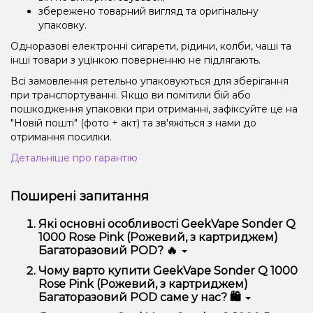
збережено товарний вигляд та оригінальну
упаковку.
Одноразові електронні сигарети, рідини, колби, чаші та
інші товари з уцінкою поверненню не підлягають.
Всі замовлення ретельно упаковуються для зберігання
при транспортуванні. Якщо ви помітили бій або
пошкодження упаковки при отриманні, зафіксуйте це на
"Новій пошті" (фото + акт) та зв'яжіться з нами до
отримання посилки.
Детальніше про гарантію
Поширені запитання
Які основні особливості GeekVape Sonder Q
1000 Rose Pink (Рожевий, з картриджем)
Багаторазовий POD? 🔥
GeekVape Sonder Q 1000 Rose Pink (Рожевий, з
Чому варто купити GeekVape Sonder Q 1000
картриджем) Багаторазовий POD відрізняється
Rose Pink (Рожевий, з картриджем)
високою якістю, зручністю використання та
Багаторазовий POD саме у нас? 🛍️
надійністю.