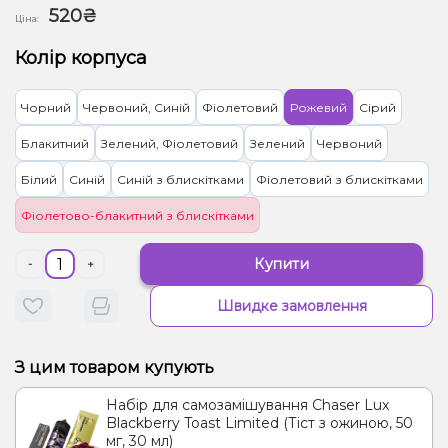
520₴
Ціна:
Колір корпуса
Чорний
Червоний, Синій
Фіолетовий
Рожевий
Сірий
Блакитний
Зелений, Фіолетовий
Зелений
Червоний
Білий
Синій
Синій з блискітками
Фіолетовий з блискітками
Фіолетово-блакитний з блискітками
Купити
-
+
Швидке замовлення
З цим товаром купують
Набір для самозамішування Chaser Lux
Blackberry Toast Limited (Тіст з ожиною, 50
мг, 30 мл)