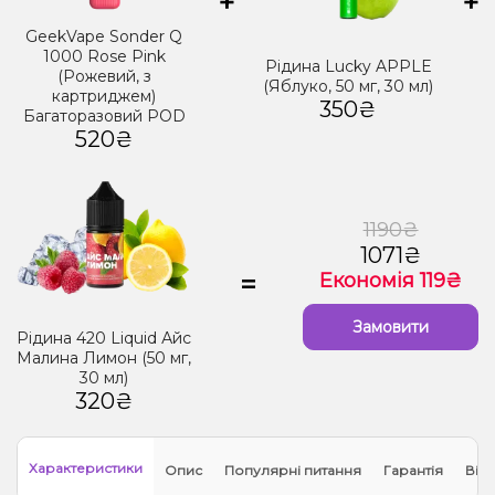
+
+
GeekVape Sonder Q
1000 Rose Pink
Рідина Lucky APPLE
(Рожевий, з
(Яблуко, 50 мг, 30 мл)
картриджем)
350₴
Багаторазовий POD
520₴
1190₴
1071₴
=
Економія 119₴
Замовити
Рідина 420 Liquid Айс
Малина Лимон (50 мг,
30 мл)
320₴
Характеристики
Опис
Популярні питання
Гарантія
Відг