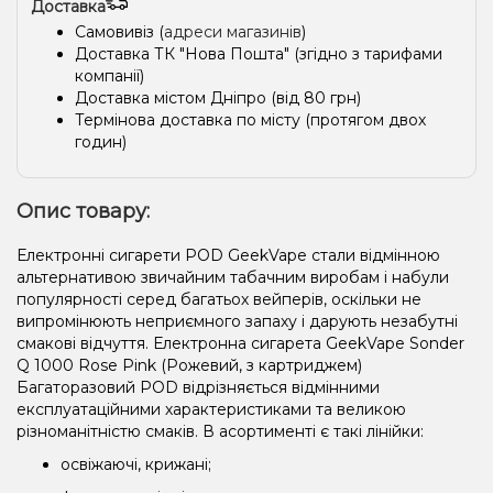
Доставка
Самовивіз (
адреси магазинів
)
Доставка ТК "Нова Пошта" (згідно з тарифами
компанії)
Доставка містом Дніпро (від 80 грн)
Термінова доставка по місту (протягом двох
годин)
Опис товару:
Електронні сигарети POD GeekVape стали відмінною
альтернативою звичайним табачним виробам і набули
популярності серед багатьох вейперів, оскільки не
випромінюють неприємного запаху і дарують незабутні
смакові відчуття. Електронна сигарета GeekVape Sonder
Q 1000 Rose Pink (Рожевий, з картриджем)
Багаторазовий POD відрізняється відмінними
експлуатаційними характеристиками та великою
різноманітністю смаків. В асортименті є такі лінійки:
освіжаючі, крижані;