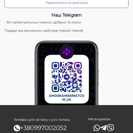
Підписатися на розсилку
Наш Telegram
Всі найактуальніші новини, добірки та мікси
Поради від кальянних майстрів Hookah Market
Месенджери
Телефон для зв'язку з усіх питань
+380997002052