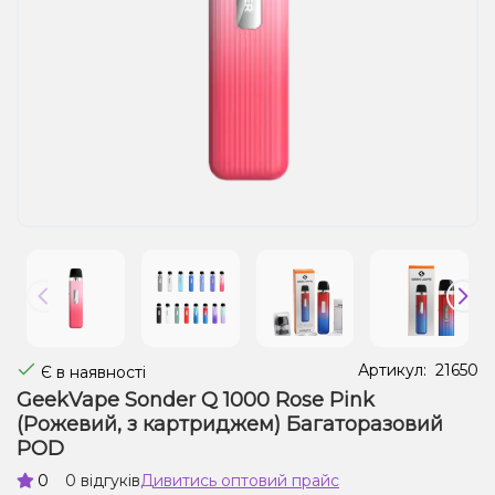
Рідини для електронних сигарет
Подарункові набори
Уцінка
Артикул:
21650
Є в наявності
GeekVape Sonder Q 1000 Rose Pink
(Рожевий, з картриджем) Багаторазовий
POD
0
0 відгуків
Дивитись оптовий прайс