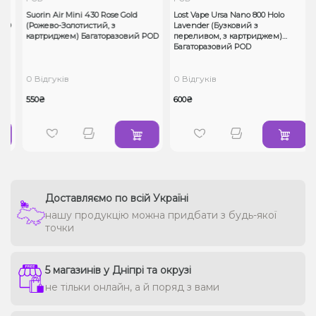
Suorin Air Mini 430 Rose Gold
Lost Vape Ursa Nano 800 Holo
OD
(Рожево-Золотистий, з
Lavеnder (Бузковий з
картриджем) Багаторазовий POD
переливом, з картриджем)
Багаторазовий POD
0 Відгуків
0 Відгуків
550₴
600₴
Доставляємо по всій Україні
нашу продукцію можна придбати з будь-якої
точки
5 магазинів у Дніпрі та окрузі
не тільки онлайн, а й поряд з вами