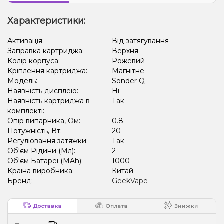
Характеристики:
Активація:
Від затягування
Заправка картриджа:
Верхня
Колір корпуса:
Рожевий
Кріплення картриджа:
Магнітне
Модель:
Sonder Q
Наявність дисплею:
Ні
Наявність картриджа в
Так
комплекті:
Опір випарника, Ом:
0.8
Потужність, Вт:
20
Регулювання затяжки:
Так
Об'єм Рідини (Мл):
2
Об'єм Батареї (MAh):
1000
Країна виробника:
Китай
Бренд:
GeekVape
Доставка
Оплата
Знижки