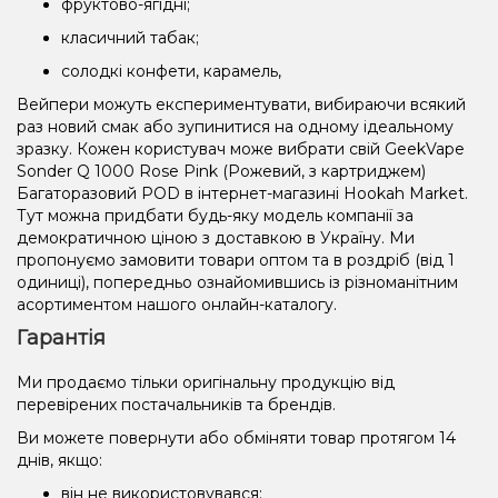
фруктово-ягідні;
класичний табак;
солодкі конфети, карамель,
Вейпери можуть експериментувати, вибираючи всякий
раз новий смак або зупинитися на одному ідеальному
зразку. Кожен користувач може вибрати свій GeekVape
Sonder Q 1000 Rose Pink (Рожевий, з картриджем)
Багаторазовий POD в інтернет-магазині Hookah Market.
Тут можна придбати будь-яку модель компанії за
демократичною ціною з доставкою в Україну. Ми
пропонуємо замовити товари оптом та в роздріб (від 1
одиниці), попередньо ознайомившись із різноманітним
асортиментом нашого онлайн-каталогу.
Гарантія
Ми продаємо тільки оригінальну продукцію від
перевірених постачальників та брендів.
Ви можете повернути або обміняти товар протягом 14
днів, якщо:
він не використовувався;