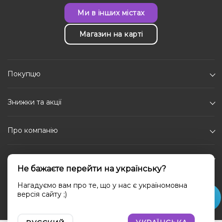
Ми в інших містах
Магазин на карті
Покупцю
Знижки та акції
Про компанію
Каталог
Не бажаєте перейти на українську?
Соціальні мережі
Нагадуємо вам про те, що у нас є україномовна
версія сайту ;)