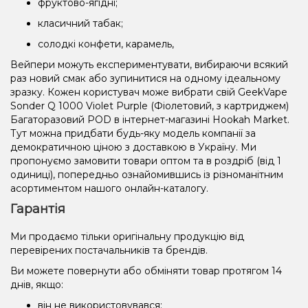
фруктово-ягідні;
класичний табак;
солодкі конфети, карамель,
Вейпери можуть експериментувати, вибираючи всякий
раз новий смак або зупинитися на одному ідеальному
зразку. Кожен користувач може вибрати свій GeekVape
Sonder Q 1000 Violet Purple (Фіолетовий, з картриджем)
Багаторазовий POD в інтернет-магазині Hookah Market.
Тут можна придбати будь-яку модель компанії за
демократичною ціною з доставкою в Україну. Ми
пропонуємо замовити товари оптом та в роздріб (від 1
одиниці), попередньо ознайомившись із різноманітним
асортиментом нашого онлайн-каталогу.
Гарантія
Ми продаємо тільки оригінальну продукцію від
перевірених постачальників та брендів.
Ви можете повернути або обміняти товар протягом 14
днів, якщо:
він не використовувався;