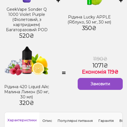
+
+
GeekVape Sonder Q
1000 Violet Purple
Рідина Lucky APPLE
(Фіолетовий, з
(Яблуко, 50 мг, 30 мл)
картриджем)
350₴
Багаторазовий POD
520₴
1190₴
1071₴
=
Економія 119₴
Замовити
Рідина 420 Liquid Айс
Малина Лимон (50 мг,
30 мл)
320₴
Характеристики
Опис
Популярні питання
Гарантія
Відг