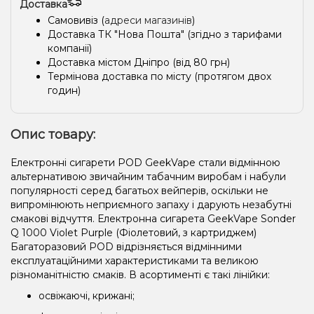
Доставка
Самовивіз (
адреси магазинів
)
Доставка ТК "Нова Пошта" (згідно з тарифами
компанії)
Доставка містом Дніпро (від 80 грн)
Термінова доставка по місту (протягом двох
годин)
Опис товару:
Електронні сигарети POD GeekVape стали відмінною
альтернативою звичайним табачним виробам і набули
популярності серед багатьох вейперів, оскільки не
випромінюють неприємного запаху і дарують незабутні
смакові відчуття. Електронна сигарета GeekVape Sonder
Q 1000 Violet Purple (Фіолетовий, з картриджем)
Багаторазовий POD відрізняється відмінними
експлуатаційними характеристиками та великою
різноманітністю смаків. В асортименті є такі лінійки:
освіжаючі, крижані;