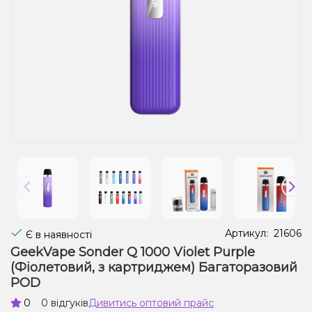
Рідини для електронних сигарет
Подарункові набори
Уцінка
Артикул:
21606
Є в наявності
GeekVape Sonder Q 1000 Violet Purple
(Фіолетовий, з картриджем) Багаторазовий
POD
0
0 відгуків
Дивитись оптовий прайс