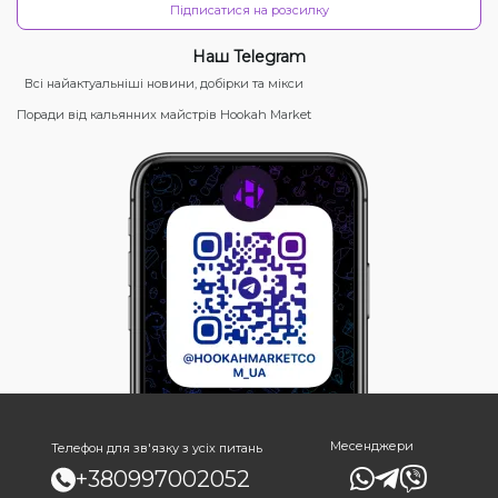
Підписатися на розсилку
Наш Telegram
Всі найактуальніші новини, добірки та мікси
Поради від кальянних майстрів Hookah Market
Месенджери
Телефон для зв'язку з усіх питань
+380997002052