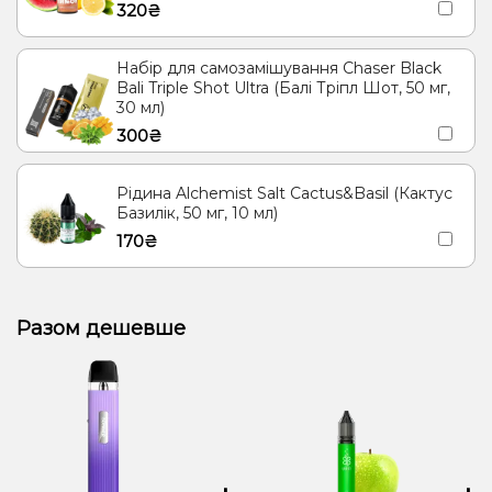
320₴
Набір для самозамішування Chaser Black
Bali Triple Shot Ultra (Балі Тріпл Шот, 50 мг,
30 мл)
300₴
Рідина Alchemist Salt Cactus&Basil (Кактус
Базилік, 50 мг, 10 мл)
170₴
Разом дешевше