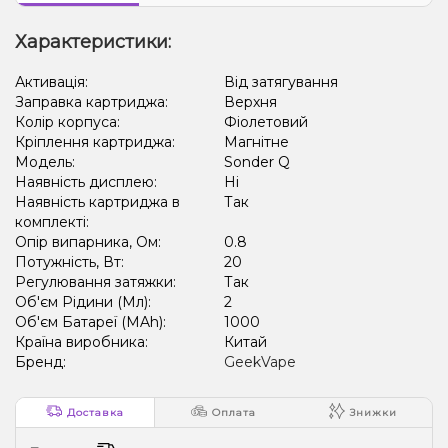
Характеристики:
Активація:
Від затягування
Заправка картриджа:
Верхня
Колір корпуса:
Фіолетовий
Кріплення картриджа:
Магнітне
Модель:
Sonder Q
Наявність дисплею:
Ні
Наявність картриджа в
Так
комплекті:
Опір випарника, Ом:
0.8
Потужність, Вт:
20
Регулювання затяжки:
Так
Об'єм Рідини (Мл):
2
Об'єм Батареї (MAh):
1000
Країна виробника:
Китай
Бренд:
GeekVape
Доставка
Оплата
Знижки