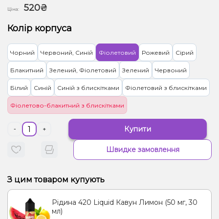
520₴
Ціна:
Колір корпуса
Чорний
Червоний, Синій
Фіолетовий
Рожевий
Сірий
Блакитний
Зелений, Фіолетовий
Зелений
Червоний
Білий
Синій
Синій з блискітками
Фіолетовий з блискітками
Фіолетово-блакитний з блискітками
Купити
-
+
Швидке замовлення
З цим товаром купують
Рідина 420 Liquid Кавун Лимон (50 мг, 30
мл)