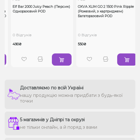
Elf Bar 2000 Juicy Peach (Персик)
OXVA XLIM GO 2 1500 Pink Ripple
 з
Одноразовий POD
(Рожевий, з картриджем)
OD
Багаторазовий POD
0 Відгуків
0 Відгуків
490₴
550₴
Доставляємо по всій Україні
нашу продукцію можна придбати з будь-якої
точки
5 магазинів у Дніпрі та окрузі
не тільки онлайн, а й поряд з вами