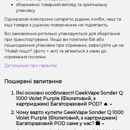
збережено товарний вигляд та оригінальну
упаковку.
Одноразові електронні сигарети, рідини, колби, чаші та
інші товари з уцінкою поверненню не підлягають.
Всі замовлення ретельно упаковуються для зберігання
при транспортуванні. Якщо ви помітили бій або
пошкодження упаковки при отриманні, зафіксуйте це на
"Новій пошті" (фото + акт) та зв'яжіться з нами до
отримання посилки.
Детальніше про гарантію
Поширені запитання
Які основні особливості GeekVape Sonder Q
1000 Violet Purple (Фіолетовий, з
картриджем) Багаторазовий POD? 🔥
GeekVape Sonder Q 1000 Violet Purple (Фіолетовий,
Чому варто купити GeekVape Sonder Q 1000
з картриджем) Багаторазовий POD відрізняється
Violet Purple (Фіолетовий, з картриджем)
високою якістю, зручністю використання та
Багаторазовий POD саме у нас? 🛍️
надійністю.