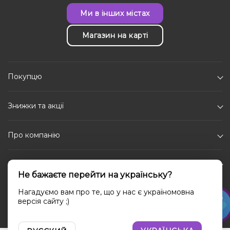
Ми в інших містах
Магазин на карті
Покупцю
Знижки та акції
Про компанію
Каталог
Не бажаєте перейти на українську?
Соціальні мережі
Нагадуємо вам про те, що у нас є україномовна
версія сайту ;)