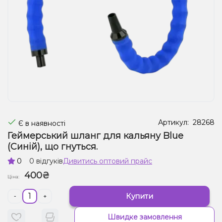
Рідини для електронних сигарет
Подарункові набори
Уцінка
Артикул:
28268
Є в наявності
Геймерський шланг для кальяну Blue
(Синій), що гнуться.
0
0 відгуків
Дивитись оптовий прайс
400₴
Ціна:
Купити
-
+
Швидке замовлення