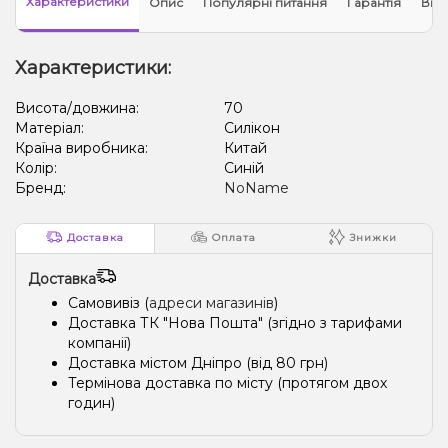
Характеристики
Опис
Популярні питання
Гарантія
Відг
Характеристики:
Висота/довжина:
70
Матеріал:
Силікон
Країна виробника:
Китай
Колір:
Синій
Бренд:
NoName
Доставка
Оплата
Знижки
Доставка
Самовивіз (
адреси магазинів
)
Доставка ТК "Нова Пошта" (згідно з тарифами
компанії)
Доставка містом Дніпро (від 80 грн)
Термінова доставка по місту (протягом двох
годин)