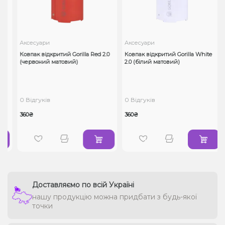
Аксесуари
Аксесуари
Ковпак відкритий Gorilla Red 2.0
Ковпак відкритий Gorilla White
(червоний матовий)
2.0 (білий матовий)
0 Відгуків
0 Відгуків
360₴
360₴
Доставляємо по всій Україні
нашу продукцію можна придбати з будь-якої
точки