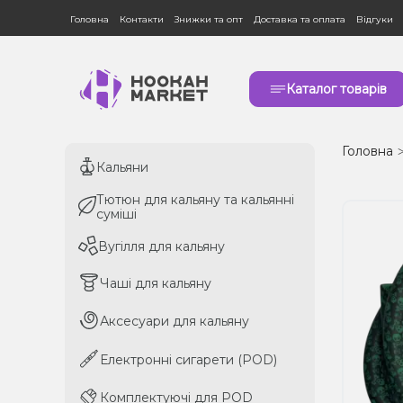
Головна
Контакти
Знижки та опт
Доставка та оплата
Відгуки
Каталог товарів
Головна
Кальяни
Кальяни
Тютюн для кальяну та кальянні
Тютюн для кальяну та кальянні
суміші
суміші
Вугілля для кальяну
Вугілля для кальяну
Чаші для кальяну
Чаші для кальяну
Аксесуари для кальяну
Аксесуари для кальяну
Електронні сигарети (POD)
Електронні сигарети (POD)
Комплектуючі для POD
Комплектуючі для POD