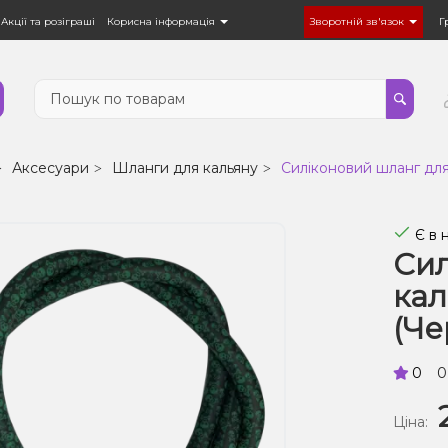
Акції та розіграші
Корисна інформація
Зворотній зв'язок
Г
Аксесуари
Шланги для кальяну
Силіконовий шланг для
Є в 
Сил
кал
(Че
0
0
Ціна: