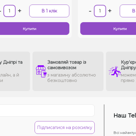
+
-
+
В 1 клік
В 1 
Купити
Купити
у Дніпрі та
Замовляй товар із
Кур'єр
самовивозом
Дніпру
лайн, а й
з магазину абсолютно
можем
ми
безкоштовно
прямо 
Наш Te
Підписатися на розсилку
Всі найакту