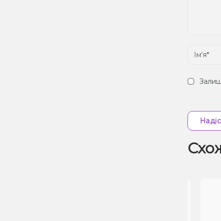
Залиш
Надіс
Схо