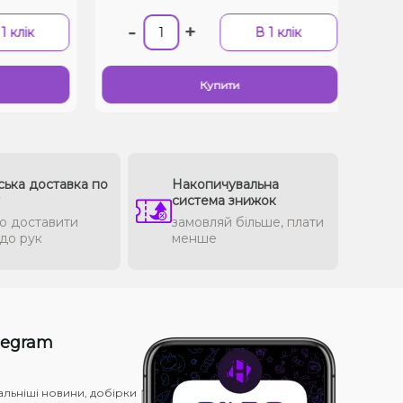
-
+
-
клік
В 1 клік
Купити
ська доставка по
Накопичувальна
система знижок
о доставити
замовляй більше, плати
до рук
менше
legram
альніші новини, добірки