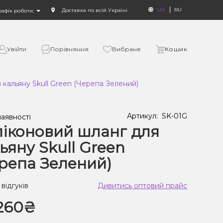
UA
RU
Доставка по всій Україні
рафік роботи:
Увійти
Порівняння
Вибране
Кошик
 кальяну Skull Green (Черепа Зелений)
Артикул:
SK-01G
наявності
іконовий шланг для
ьяну Skull Green
репа Зелений)
 відгуків
Дивитись оптовий прайс
260₴