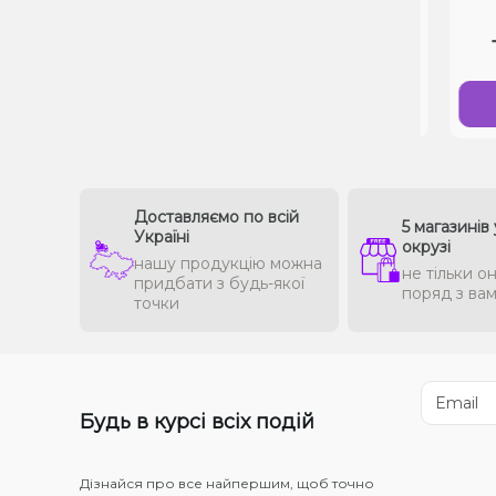
-
+
-
В 1 клік
Купити
Доставляємо по всій
5 магазинів 
Україні
окрузі
нашу продукцію можна
не тільки он
придбати з будь-якої
поряд з ва
точки
Будь в курсі всіх подій
Дізнайся про все найпершим, щоб точно