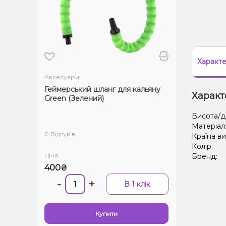
Характ
Аксесуари
Геймерський шланг для кальяну
Характ
Green (Зелений)
Висота/д
Матеріал
0 Відгуків
Країна в
Колір:
Ціна:
Бренд:
400₴
-
+
В 1 клік
Купити