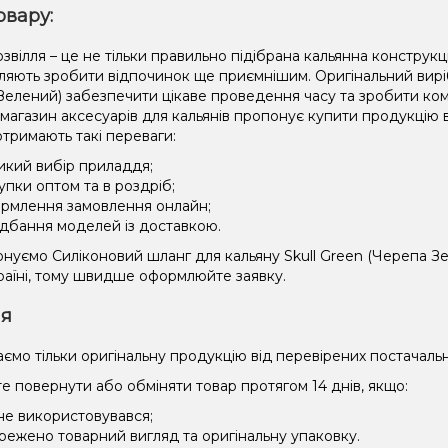
овару:
вілля – це не тільки правильно підібрана кальянна конструкці
оляють зробити відпочинок ще приємнішим. Оригінальний виріб
Зелений) забезпечити цікаве проведення часу та зробити ком
 магазин аксесуарів для кальянів пропонує купити продукцію 
отримають такі переваги:
икий вибір приладдя;
упки оптом та в роздріб;
рмлення замовлення онлайн;
дбання моделей із доставкою.
нуємо Силіконовий шланг для кальяну Skull Green (Черепа З
країні, тому швидше оформлюйте заявку.
ія
ємо тільки оригінальну продукцію від перевірених постачальн
е повернути або обміняти товар протягом 14 днів, якщо:
 не використовувався;
режено товарний вигляд та оригінальну упаковку.