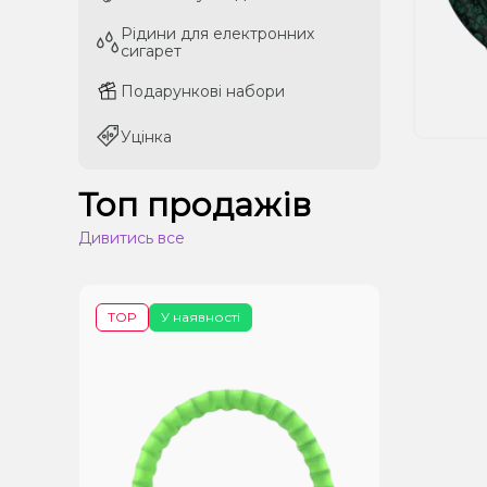
Рідини для електронних
Рідини для електронних
сигарет
сигарет
Подарункові набори
Подарункові набори
Уцінка
Уцінка
Топ продажів
Дивитись все
TOP
У наявності