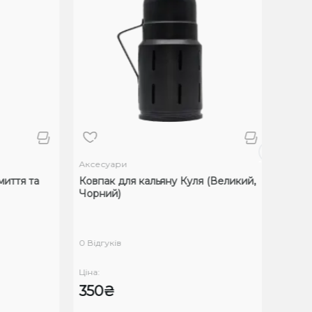
Аксесуари
Аксесу
ття та
Ковпак для кальяну Куля (Великий,
Персон
Чорний)
поліац
Tea (З
0 Відгуків
0 Відгук
Ціна:
Ціна:
350₴
265