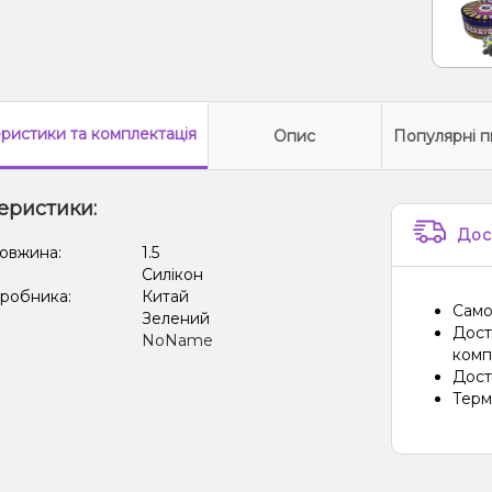
еристики
та комплектація
Опис
Популярні п
еристики:
Дос
овжина:
1.5
:
Силікон
иробника:
Китай
Само
Зелений
Дост
NoName
компа
Дост
Терм