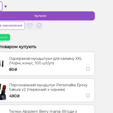
+
Купити
е замовлення
ності
 товаром купують
Одноразові мундштуки для кальяну XXL
(Чорні, конус, 100 шт/уп)
80₴
Персональний мундштук Personalka Epoxy
Sakura v2 (Червоний з чорним)
490₴
Тютюн Absolem Berry mania (Ягоди з