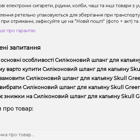
і електронні сигарети, рідини, колби, чаші та інші товари з
влення ретельно упаковуються для зберігання при транспорт
при отриманні, зафіксуйте це на "Новій пошті" (фото + акт) та
ше про гарантію
ні запитання
 основні особливості Силіконовий шланг для кальяну
іконовий шланг для кальяну Skull Green (Черепа Зелений) від
у варто купити Силіконовий шланг для кальяну Skull
надійністю.
пропонуємо тільки оригінальну продукцію, широкий асортимент,
замовити Силіконовий шланг для кальяну Skull Gree
лярні акції та знижки для клієнтів!
рмити замовлення можна в кілька кліків:
вибрати Силіконовий шланг для кальяну Skull Green
Додайте Силіконовий шланг для кальяну Skull Green (Череп
ір залежить від ваших уподобань – наприклад, якщо це кальян,
є знижки на Силіконовий шланг для кальяну Skull G
п – потужність та смак. Наші менеджери допоможуть підібрати
Перейдіть до оформлення замовлення.
! Ми регулярно проводимо акції та пропонуємо спеціальні проп
 про товар:
Виберіть зручний спосіб оплати та доставки.
ому телеграм-каналі, щоб не проґавити вигідні пропозиції!
Підтвердіть замовлення – ми швидко надішлемо його вам!
тавка доступна по всій Україні, терміни залежать від вашого 