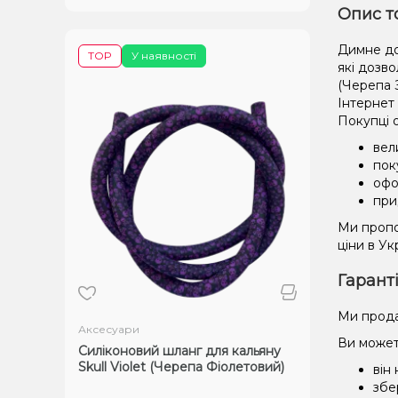
Опис т
Димне доз
TOP
У наявності
які дозв
(Черепа 
Інтернет
Покупці 
вел
пок
офо
при
Ми пропо
ціни в У
Гарант
Ми прода
Аксесуари
Ви может
Силіконовий шланг для кальяну
Skull Violet (Черепа Фіолетовий)
він
збе