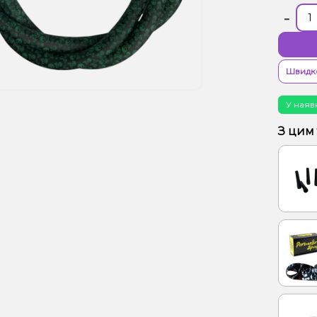
-
Швидк
У наяв
З цим