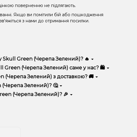
 уцінкою поверненню не підлягають.
уванні. Якщо ви помітили бій або пошкодження
 зв'яжіться з нами до отримання посилки.
 Skull Green (Черепа Зелений)? 🔥
різняється високою якістю, зручністю використання
 Green (Черепа Зелений) саме у нас? 🛍️
 вигідні ціни та швидку доставку. Крім того, у нас
n (Черепа Зелений) з доставкою? 🚚
 (Черепа Зелений)? 🤔
а Зелений) до кошика.
 враховуйте розмір, матеріал та тип чаші, якщо
reen (Черепа Зелений)? 🎉
 ідеальний варіант.
озиції. Слідкуйте за оновленнями на сайті та в
розташування.