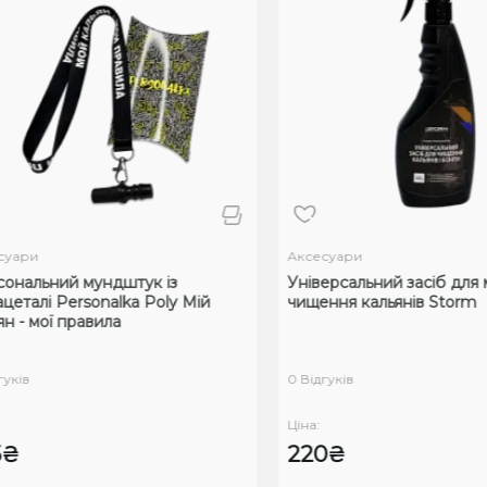
ари
Аксесуари
нальний мундштук із
Універсальний засіб для ми
еталі Personalka Poly Мій
чищення кальянів Storm
 - мої правила
ків
0 Відгуків
Ціна:
₴
220₴