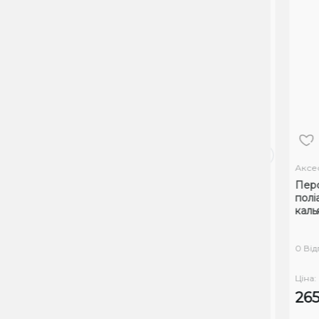
Аксесуари
Аксесу
Газовий пальник для розпалювання
Персо
вугілля №1
поліац
кальян
0 Відгуків
0 Відгу
Ціна:
Ціна:
250₴
265