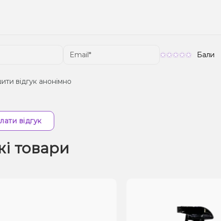
Бали
ити відгук анонімно
лати відгук
жі товари