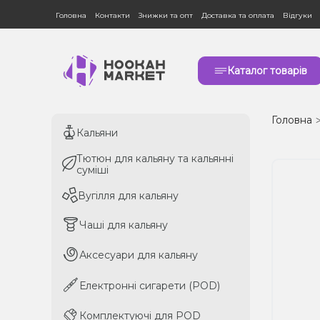
Головна
Контакти
Знижки та опт
Доставка та оплата
Відгуки
Каталог товарів
Головна
Кальяни
Кальяни
Тютюн для кальяну та кальянні
Тютюн для кальяну та кальянні
суміші
суміші
Вугілля для кальяну
Вугілля для кальяну
Чаші для кальяну
Чаші для кальяну
Аксесуари для кальяну
Аксесуари для кальяну
Електронні сигарети (POD)
Електронні сигарети (POD)
Комплектуючі для POD
Комплектуючі для POD