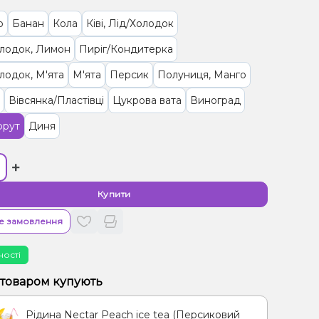
о
Банан
Кола
Ківі, Лід/Холодок
олодок, Лимон
Пиріг/Кондитерка
лодок, М'ята
М'ята
Персик
Полуниця, Манго
Вівсянка/Пластівці
Цукрова вата
Виноград
фрут
Диня
+
Купити
е замовлення
ності
 товаром купують
Рідина Nectar Peach ice tea (Персиковий