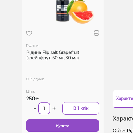
Рідини
Рідина Flip salt Grapefruit
(грейпфрут, 50 мг, 30 мл)
0 Відгуків
Ціна:
250₴
Характ
-
+
В 1 клік
Характ
Купити
Об'єм Рі