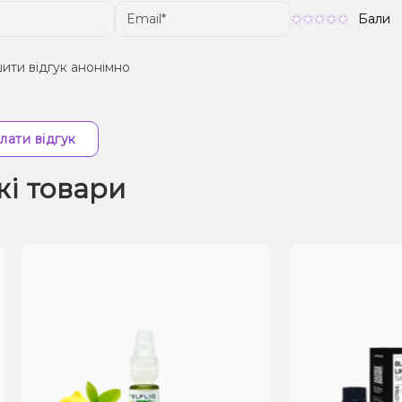
Бали
ити відгук анонімно
лати відгук
жі товари