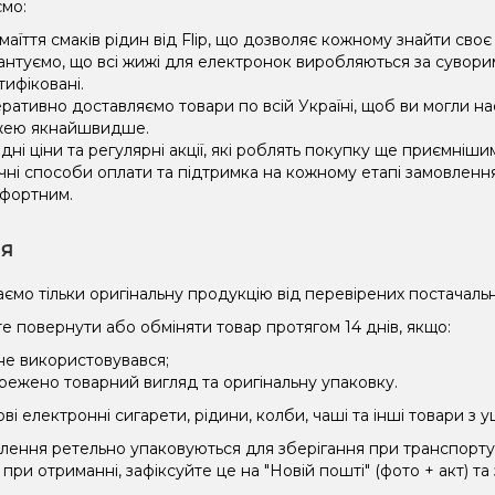
мо:
маїття смаків рідин від Flip, що дозволяє кожному знайти сво
антуємо, що всі жижі для електронок виробляються за сувори
тифіковані.
ративно доставляємо товари по всій Україні, щоб ви могли 
ею якнайшвидше.
ідні ціни та регулярні акції, які роблять покупку ще приємніши
чні способи оплати та підтримка на кожному етапі замовленн
фортним.
ія
ємо тільки оригінальну продукцію від перевірених постачальн
е повернути або обміняти товар протягом 14 днів, якщо:
 не використовувався;
режено товарний вигляд та оригінальну упаковку.
і електронні сигарети, рідини, колби, чаші та інші товари з
влення ретельно упаковуються для зберігання при транспорт
при отриманні, зафіксуйте це на "Новій пошті" (фото + акт) та