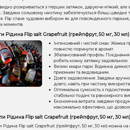
видко розкривається з перших затяжок, даруючи м'який, але 
к. Завдяки сольовому нікотину забезпечується більш швидке 
. Flip стане чудовим вибором як для повсякденного паріння, 
х моментів.
 Рідина Flip salt Grapefruit (грейпфрут, 50 мг, 30 мл)
Інтенсивний і чистий смак: Жижка 
повністю поринути в аромат.
Збалансований профіль: Поєднання 
робить кожну затяжку задовільною.
Великі хмари пари: Відмінна димніс
приємним та видовищним.
Довге задоволення: Завдяки зручно
довго, навіть при частому використа
Оптимальна сумісність з підсистема
стабільної подачі та рівномірного в
Економічна витрата: завдяки проду
максимально ефективно, що дозвол
и Рідина Flip salt Grapefruit (грейпфрут, 50 мг, 30 м
Рідина Flip salt Grapefruit (грейпфрут, 50 мг, 30 мл) можна н