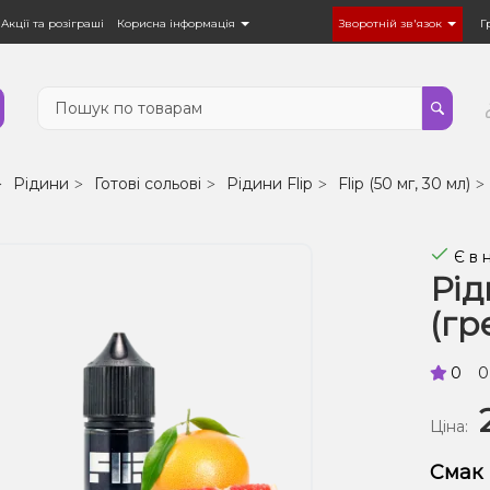
Акції та розіграші
Корисна інформація
Зворотній зв'язок
Г
Рідини
Готові сольові
Рідини Flip
Flip (50 мг, 30 мл)
Є в 
Рід
(гр
0
0
Ціна:
Смак