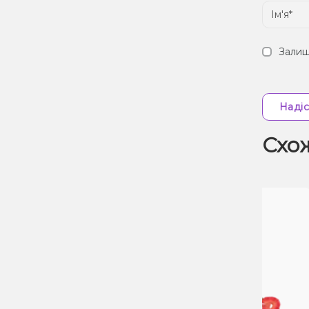
Залиш
Надіс
Схо