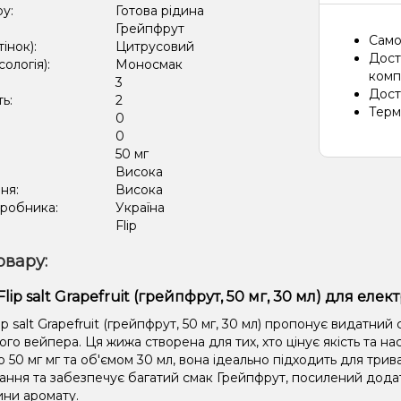
ру:
Готова рідина
Грейпфрут
Само
тінок):
Цитрусовий
Дост
сологія):
Моносмак
компа
3
Дост
ть:
2
Терм
0
:
0
50 мг
:
Висока
ня:
Висока
иробника:
Україна
Flip
овару:
lip salt Grapefruit (грейпфрут, 50 мг, 30 мл) для еле
ip salt Grapefruit (грейпфрут, 50 мг, 30 мл) пропонує видатний
го вейпера. Ця жижа створена для тих, хто цінує якість та на
ю 50 мг мг та об'ємом 30 мл, вона ідеально підходить для трив
ання та забезпечує багатий смак Грейпфрут, посилений дод
ини аромату.