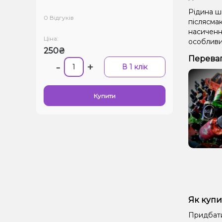
Рідина ш
0 Відгуків
післясма
насичення
Ціна:
особливи
250₴
Переваги
-
+
В 1 клік
Купити
Як купит
Придбати 