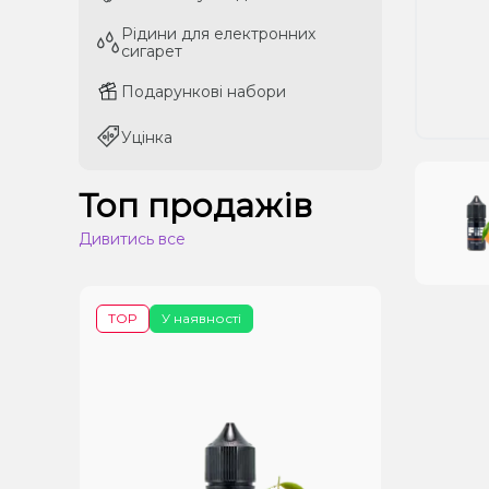
Рідини для електронних
Рідини для електронних
сигарет
сигарет
Подарункові набори
Подарункові набори
Уцінка
Уцінка
Топ продажів
Дивитись все
TOP
У наявності