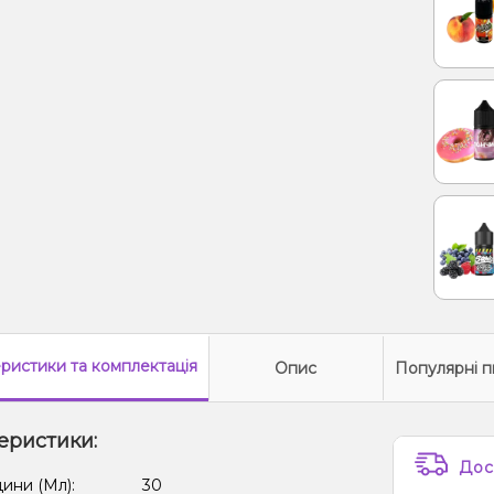
еристики
та комплектація
Опис
Популярні п
еристики:
Дос
дини (Мл):
30