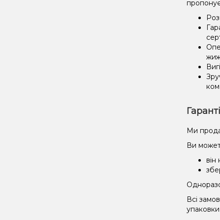
пропонує
Роз
Гар
сер
Опе
жиж
Виг
Зру
ком
Гарант
Ми прода
Ви может
він
збе
Одноразов
Всі замо
упаковки 