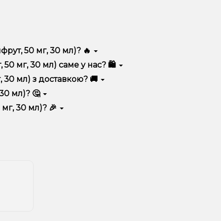
фрут, 50 мг, 30 мл)? 🔥
я високою якістю, зручністю використання та
50 мг, 30 мл) саме у нас? 🛍️
 вигідні ціни та швидку доставку. Крім того, у нас
, 30 мл) з доставкою? 🚚
30 мл)? 🤔
 до кошика.
 враховуйте розмір, матеріал та тип чаші, якщо
мг, 30 мл)? 🎉
 ідеальний варіант.
озиції. Слідкуйте за оновленнями на сайті та в
розташування.