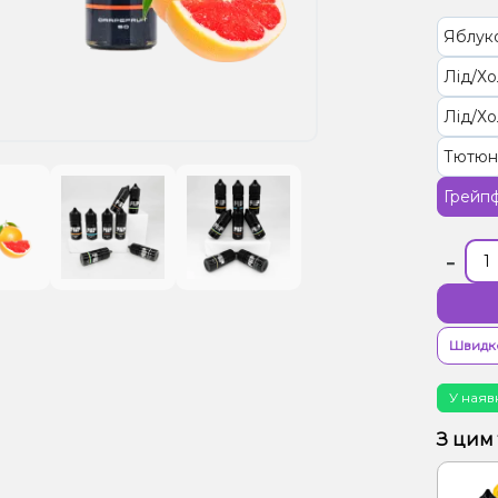
Яблук
Лід/Х
Лід/Хо
Тютюн
Грейп
-
Швидк
У наяв
З цим