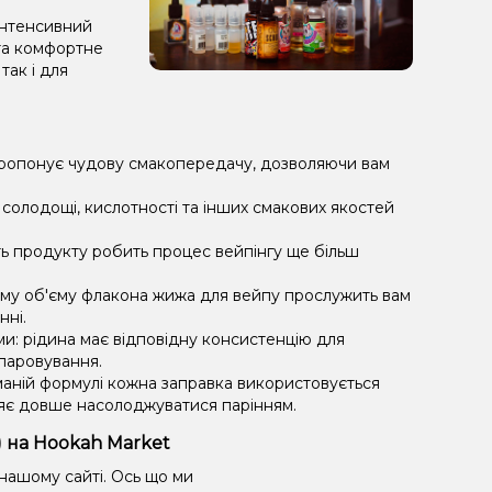
інтенсивний
та комфортне
так і для
пропонує чудову смакопередачу, дозволяючи вам
солодощі, кислотності та інших смакових якостей
ть продукту робить процес вейпінгу ще більш
му об'єму флакона жижа для вейпу прослужить вам
нні.
ми: рідина має відповідну консистенцію для
ипаровування.
маній формулі кожна заправка використовується
яє довше насолоджуватися парінням.
л) на Hookah Market
а нашому сайті. Ось що ми