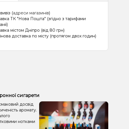
вивіз (
адреси магазинів
)
авка ТК "Нова Пошта" (згідно з тарифами
нії)
авка містом Дніпро (від 80 грн)
інова доставка по місту (протягом двох годин)
ктронної сигарети
 смаковий досвід
сиченість аромату.
алого
атковими нотками