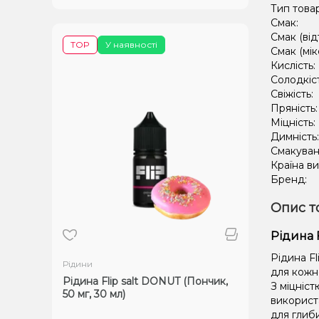
Тип това
Смак:
Смак (від
TOP
У наявності
Смак (мік
Кислість:
Солодкіс
Свіжість:
Пряність
Міцність:
Димність
Смакуван
Країна в
Бренд:
Опис т
Рідина F
Рідина Fl
Рідини
для кожно
Рідина Flip salt DONUT (Пончик,
З міцніст
50 мг, 30 мл)
використ
для глиб