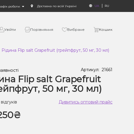
UA
RU
Доставка по всій Україні
рафік роботи:
Увійти
Порівняння
Вибране
Кошик
Рідина Flip salt Grapefruit (грейпфрут, 50 мг, 30 мл)
Артикул:
21661
наявності
ина Flip salt Grapefruit
ейпфрут, 50 мг, 30 мл)
 відгуків
Дивитись оптовий прайс
250₴