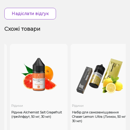
Надіслати відгук
Схожі товари
Рідини
Рідини
Рідина Alchemist Salt Grapefruit
Набір для самозамішування
(грейпфрут, 50 мг, 30 мл)
Chaser Lemon Ultra (Лимон, 50 мг,
30
30 мл)