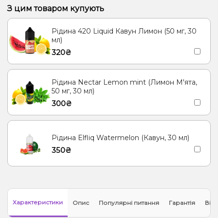
З цим товаром купують
Рідина 420 Liquid Кавун Лимон (50 мг, 30
мл)
320₴
Рідина Nectar Lemon mint (Лимон М'ята,
50 мг, 30 мл)
300₴
Рідина Elfliq Watermelon (Кавун, 30 мл)
350₴
Характеристики
Опис
Популярні питання
Гарантія
Відг