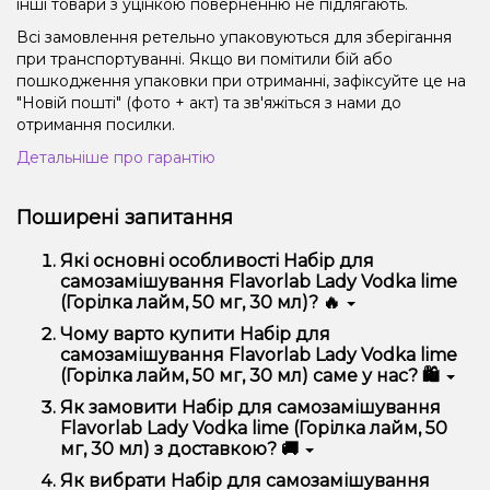
інші товари з уцінкою поверненню не підлягають.
Всі замовлення ретельно упаковуються для зберігання
при транспортуванні. Якщо ви помітили бій або
пошкодження упаковки при отриманні, зафіксуйте це на
"Новій пошті" (фото + акт) та зв'яжіться з нами до
отримання посилки.
Детальніше про гарантію
Поширені запитання
Які основні особливості Набір для
самозамішування Flavorlab Lady Vodka lime
(Горілка лайм, 50 мг, 30 мл)? 🔥
Набір для самозамішування Flavorlab Lady Vodka
Чому варто купити Набір для
lime (Горілка лайм, 50 мг, 30 мл) відрізняється
самозамішування Flavorlab Lady Vodka lime
високою якістю, зручністю використання та
(Горілка лайм, 50 мг, 30 мл) саме у нас? 🛍️
надійністю.
Ми пропонуємо тільки оригінальну продукцію,
Як замовити Набір для самозамішування
широкий асортимент, вигідні ціни та швидку
Flavorlab Lady Vodka lime (Горілка лайм, 50
доставку. Крім того, у нас регулярні акції та знижки
мг, 30 мл) з доставкою? 🚚
для клієнтів!
Оформити замовлення можна в кілька кліків:
Як вибрати Набір для самозамішування