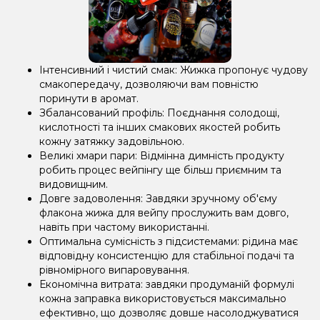
Інтенсивний і чистий смак: Жижка пропонує чудову
смакопередачу, дозволяючи вам повністю
поринути в аромат.
Збалансований профіль: Поєднання солодощі,
кислотності та інших смакових якостей робить
кожну затяжку задовільною.
Великі хмари пари: Відмінна димність продукту
робить процес вейпінгу ще більш приємним та
видовищним.
Довге задоволення: Завдяки зручному об'єму
флакона жижа для вейпу прослужить вам довго,
навіть при частому використанні.
Оптимальна сумісність з підсистемами: рідина має
відповідну консистенцію для стабільної подачі та
рівномірного випаровування.
Економічна витрата: завдяки продуманій формулі
кожна заправка використовується максимально
ефективно, що дозволяє довше насолоджуватися