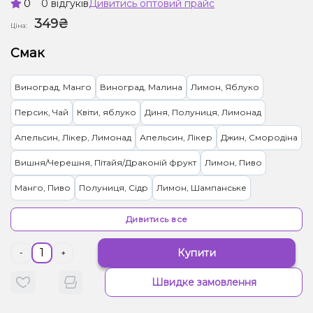
0
0 відгуків
Дивитись оптовий прайс
349₴
Ціна:
Смак
Виноград, Манго
Виноград, Малина
Лимон, Яблуко
Персик, Чай
Квіти, яблуко
Диня, Полуниця, Лимонад
Апельсин, Лікер, Лимонад
Апельсин, Лікер
Джин, Смородіна
Вишня/Черешня, Пітайя/Драконій фрукт
Лимон, Пиво
Манго, Пиво
Полуниця, Сідр
Лимон, Шампанське
Горілка, Лайм
Ментол/Евкаліпт
Капучіно
Дивитись все
Купити
-
+
Швидке замовлення