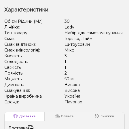
Характеристики:
Об'єм Рідини (Мл):
30
Лінійка:
Lady
Тип товару:
Набір для самозамішування
Смак:
Горілка, Лайм
Смак (відтінок):
Цитрусовий
Смак (міксологія):
Мікс
Кислість:
3
Солодкість:
1
Свіжість:
1
Пряність:
2
Міцність:
50 мг
Димність:
Висока
Смакування:
Висока
Країна виробника:
Україна
Бренд:
Flavorlab
Доставка
Оплата
Знижки
Доставка