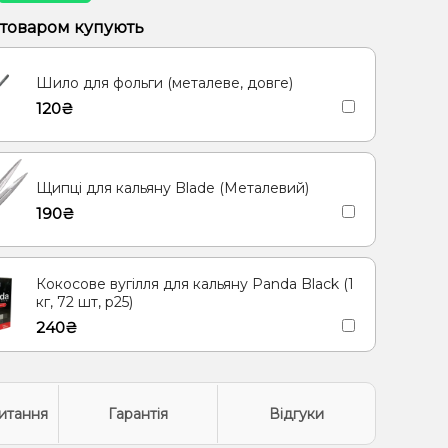
 товаром купують
Шило для фольги (металеве, довге)
120₴
Щипці для кальяну Blade (Металевий)
190₴
Кокосове вугілля для кальяну Panda Black (1
кг, 72 шт, р25)
240₴
итання
Гарантія
Відгуки