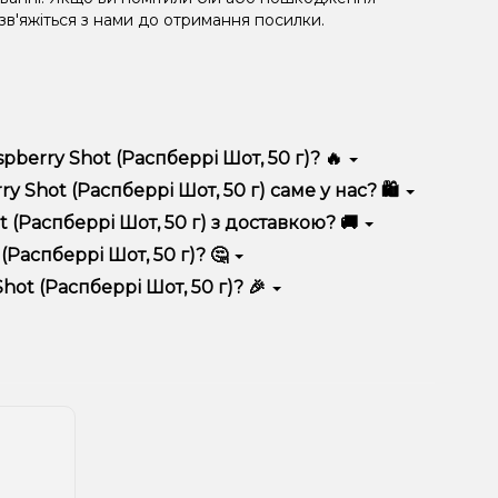
 зв'яжіться з нами до отримання посилки.
pberry Shot (Распберрі Шот, 50 г)? 🔥
 відрізняється високою якістю, зручністю
 Shot (Распберрі Шот, 50 г) саме у нас? 🛍️
 вигідні ціни та швидку доставку. Крім того, у нас
 (Распберрі Шот, 50 г) з доставкою? 🚚
Распберрі Шот, 50 г)? 🤔
еррі Шот, 50 г) до кошика.
 враховуйте розмір, матеріал та тип чаші, якщо
ot (Распберрі Шот, 50 г)? 🎉
 ідеальний варіант.
озиції. Слідкуйте за оновленнями на сайті та в
розташування.