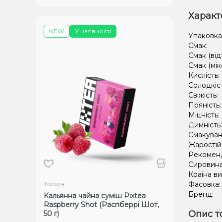
Характ
NEW
У наявності
Упаковка
Смак:
Смак (від
Смак (мік
Кислість:
Солодкіс
Свіжість:
Пряність
Міцність:
Димність
Смакуван
Жаростій
Рекомен
Сировин
Країна в
Тютюн
Фасовка
Бренд:
Кальянна чайна суміш Pixtea
Raspberry Shot (Распберрі Шот,
Опис т
50 г)