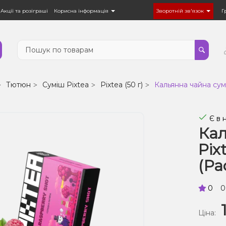
Акції та розіграші
Корисна інформація
Зворотній зв'язок
Г
Тютюн
Суміш Pixtea
Pixtea (50 г)
Кальянна чайна сумі
Є в 
Кал
Pix
(Ра
0
0
Ціна: