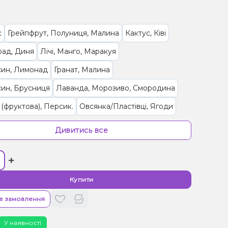
с
Грейпфрут, Полуниця, Малина
Кактус, Ківі
рад, Диня
Лічі, Манго, Маракуя
син, Лимонад
Гранат, Малина
ин, Брусниця
Лаванда, Морозиво, Смородина
(фруктова), Персик.
Овсянка/Пластівці, Ягоди
ки, Ягоди
Ягоди
Чорниця/Лохина, Енергетик
Дивитись все
си
Кокос, Горіх, Вершки/Крем
+
, Лайм, Чізкейк
Кавун, Лайм, Маракуя
 Лід/Холодок
Смородина
Вишня/Черешня
Купити
, Ягоди
Малина
Апельсин, Манго, Персик
е замовлення
, Чай
Ваніль, Кола
У наявності