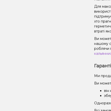
Для макс
використ
підтриму
хто праг
герметич
втраті як
Ви можете
нашому с
роблячи 
кальянни
Гарант
Ми прода
Ви может
він
збе
Одноразов
Всі замо