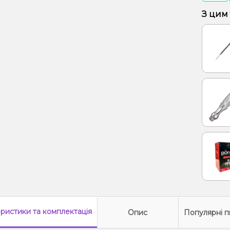
З цим
еристики
та комплектація
Опис
Популярні п