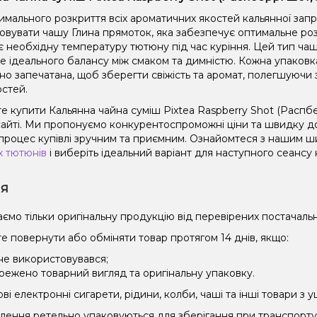
имального розкриття всіх ароматичних якостей кальянної зап
овувати чашу Глина прямоток, яка забезпечує оптимальне роз
є необхідну температуру тютюну під час куріння. Цей тип чаш
не ідеального балансу між смаком та димністю. Кожна упаковк
но запечатана, щоб зберегти свіжість та аромат, полегшуючи 
остей.
 купити Кальянна чайна суміш Pixtea Raspberry Shot (Распбер
айті. Ми пропонуємо конкурентоспроможні ціни та швидку дос
процес купівлі зручним та приємним. Ознайомтеся з нашим 
х тютюнів
і виберіть ідеальний варіант для наступного сеансу 
ія
ємо тільки оригінальну продукцію від перевірених постачальн
е повернути або обміняти товар протягом 14 днів, якщо:
 не використовувався;
режено товарний вигляд та оригінальну упаковку.
і електронні сигарети, рідини, колби, чаші та інші товари з
влення ретельно упаковуються для зберігання при транспорт