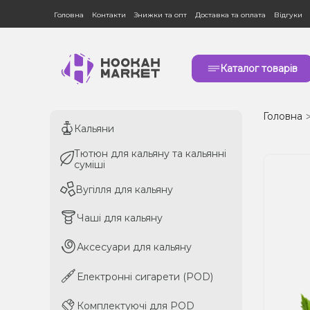
Головна
Контакти
Знижки та опт
Доставка та оплата
Відгуки
Каталог товарів
Головна
Кальяни
Кальяни
Тютюн для кальяну та кальянні
Тютюн для кальяну та кальянні
суміші
суміші
Вугілля для кальяну
Вугілля для кальяну
Чаші для кальяну
Чаші для кальяну
Аксесуари для кальяну
Аксесуари для кальяну
Електронні сигарети (POD)
Електронні сигарети (POD)
Комплектуючі для POD
Комплектуючі для POD