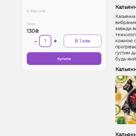
Кальянн
0 Відгуків
Кальянна 
вибраних 
Ціна:
завжди в
130₴
технолог
-
+
кожною се
В 1 клік
прогріває
густим д
будь-якій
Купити
Кальянн
Кальянн