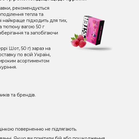
равки, рекомендується
поділення тепла та
і найкраще підходить для тих,
а тютюну вагою 50 г
зберігання та запобігаючи
рі Шот, 50 г) зараз на
тавку по всій Україні,
широким асортиментом
куріння.
иків та брендів.
 уцінкою поверненню не підлягають.
уванні. Якщо ви помітили бій або пошкодження