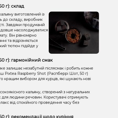
0 г): склад
кальяну виготовлений із
ть до складу, виробник
сті. Завдяки продуманій
яє довше насолоджуватися
ату. Він рівномірно
анні та відрізняється
кий тютюн підійде у
50 г): гармонійний смак
ке залишає незабутній післясмак і робить кожне
 Pixtea Raspberry Shot (Распберрі Шот, 50 г)
го кращим вибором для курців, які шукають нові
окоякісного кальяну, створений з натуральних
х для людини речовин. Користувачі отримують
лакс від спокійного проведення часу без
50 г): рекомендації щодо куріння