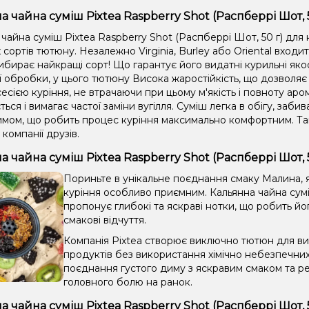
а чайна суміш Pixtea Raspberry Shot (Распберрі Шот, 5
чайна суміш Pixtea Raspberry Shot (Распберрі Шот, 50 г) для 
сортів тютюну. Незалежно Virginia, Burley або Oriental входи
ибирає найкращі сорт! Що гарантує його видатні курильні яко
ії обробки, у цього тютюну Висока жаростійкість, що дозвол
сією куріння, не втрачаючи при цьому м'якість і повноту аром
ться і вимагає частої заміни вугілля. Суміш легка в обігу, забив
имом, що робить процес куріння максимально комфортним. Та
 компанії друзів.
а чайна суміш Pixtea Raspberry Shot (Распберрі Шот, 
Пориньте в унікальне поєднання смаку Малина, я
куріння особливо приємним. Кальянна чайна суміш
пропонує глибокі та яскраві нотки, що робить йо
смакові відчуття.
Компанія Pixtea створює виключно тютюн для вис
продуктів без використання хімічно небезпечни
поєднання густого диму з яскравим смаком та ре
головного болю на ранок.
а чайна суміш Pixtea Raspberry Shot (Распберрі Шот, 