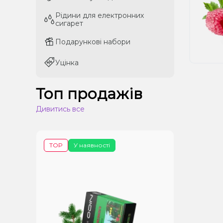
Рідини для електронних
Рідини для електронних
сигарет
сигарет
Подарункові набори
Подарункові набори
Уцінка
Уцінка
Топ продажів
Дивитись все
TOP
У наявності