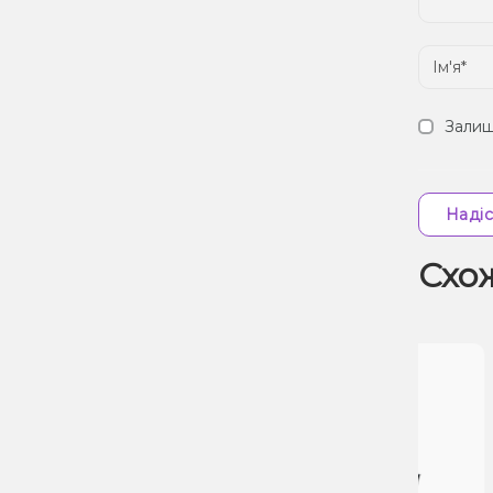
Залиш
Надіс
Схо