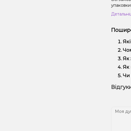
упаковки 
Детальні
Пошире
Які
Кал
Чом
вик
Ми 
Як 
регу
Офо
Як 
Виб
Чи 
вей
Так
Відгуки
наш
Дос