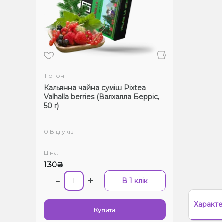
Тютюн
Кальянна чайна суміш Pixtea
Valhalla berries (Валхалла Берріс,
50 г)
0 Відгуків
Ціна:
130₴
-
+
В 1 клік
Характ
Купити