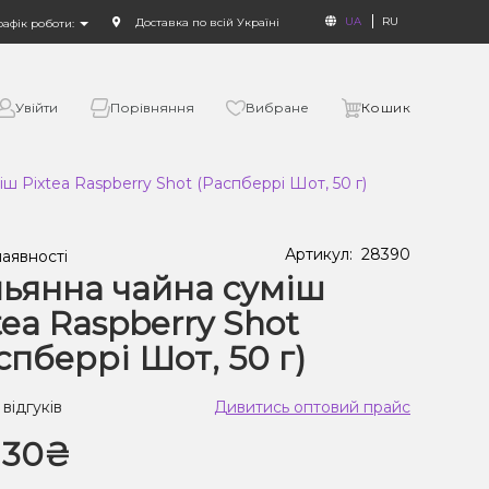
UA
RU
Доставка по всій Україні
рафік роботи:
Увійти
Порівняння
Вибране
Кошик
ш Pixtea Raspberry Shot (Распберрі Шот, 50 г)
Артикул:
28390
наявності
ьянна чайна суміш
tea Raspberry Shot
спберрі Шот, 50 г)
 відгуків
Дивитись оптовий прайс
130₴