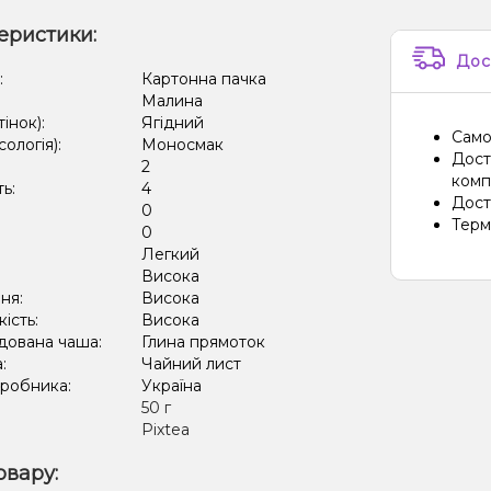
еристики:
Дос
:
Картонна пачка
Малина
тінок):
Ягідний
Само
сологія):
Моносмак
Дост
2
компа
ть:
4
Дост
0
Терм
:
0
Легкий
:
Висока
ня:
Висока
кість:
Висока
дована чаша:
Глина прямоток
а:
Чайний лист
иробника:
Україна
:
50 г
Pixtea
овару: