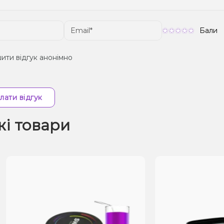
Бали
ити відгук анонімно
лати відгук
жі товари