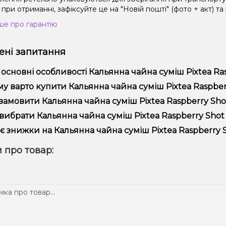
при отриманні, зафіксуйте це на "Новій пошті" (фото + акт) та
ше про гарантію
ні запитання
 основні особливості Кальянна чайна суміш Pixtea Ras
ьянна чайна суміш Pixtea Raspberry Shot (Распберрі Шот, 50 г)
у варто купити Кальянна чайна суміш Pixtea Raspberry
ористання та надійністю.
пропонуємо тільки оригінальну продукцію, широкий асортимент,
замовити Кальянна чайна суміш Pixtea Raspberry Shot
лярні акції та знижки для клієнтів!
рмити замовлення можна в кілька кліків:
вибрати Кальянна чайна суміш Pixtea Raspberry Shot (
Додайте Кальянна чайна суміш Pixtea Raspberry Shot (Распб
ір залежить від ваших уподобань – наприклад, якщо це кальян,
є знижки на Кальянна чайна суміш Pixtea Raspberry Sh
п – потужність та смак. Наші менеджери допоможуть підібрати
Перейдіть до оформлення замовлення.
! Ми регулярно проводимо акції та пропонуємо спеціальні проп
 про товар:
Виберіть зручний спосіб оплати та доставки.
ому телеграм-каналі, щоб не проґавити вигідні пропозиції!
Підтвердіть замовлення – ми швидко надішлемо його вам!
тавка доступна по всій Україні, терміни залежать від вашого 