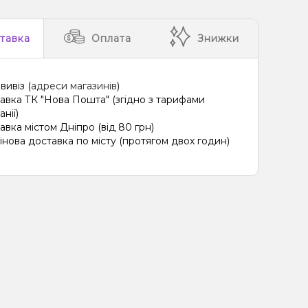
тавка
Оплата
Знижки
вивіз (
адреси магазинів
)
авка ТК "Нова Пошта" (згідно з тарифами
нії)
авка містом Дніпро (від 80 грн)
інова доставка по місту (протягом двох годин)