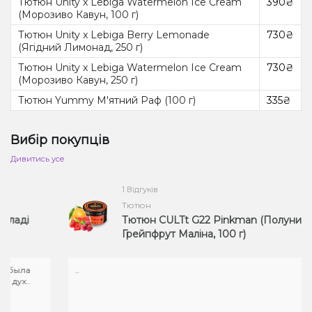
Тютюн Unity x Lebiga Watermelon Ice Cream
390₴
(Морозиво Кавун, 100 г)
Тютюн Unity x Lebiga Berry Lemonade
730₴
(Ягідний Лимонад, 250 г)
Тютюн Unity x Lebiga Watermelon Ice Cream
730₴
(Морозиво Кавун, 250 г)
Тютюн Yummy М'ятний Раф (100 г)
335₴
Вибір покупців
Дивитись усе
1 Відгуків
Тютюн
ді
Тютюн CULTt G22 Pinkman (Полуниця
Грейпфрут Маліна, 100 г)
ла
..
..