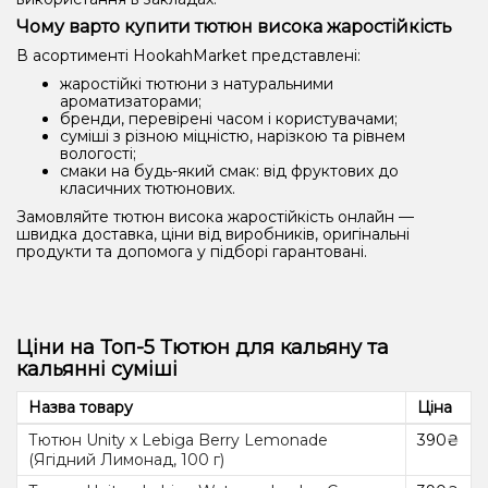
Чому варто купити тютюн висока жаростійкість
В асортименті HookahMarket представлені:
жаростійкі тютюни з натуральними
ароматизаторами;
бренди, перевірені часом і користувачами;
суміші з різною міцністю, нарізкою та рівнем
вологості;
смаки на будь-який смак: від фруктових до
класичних тютюнових.
Замовляйте тютюн висока жаростійкість онлайн —
швидка доставка, ціни від виробників, оригінальні
продукти та допомога у підборі гарантовані.
Ціни на Топ-5 Тютюн для кальяну та
кальянні суміші
Назва товару
Ціна
Тютюн Unity x Lebiga Berry Lemonade
390₴
(Ягідний Лимонад, 100 г)