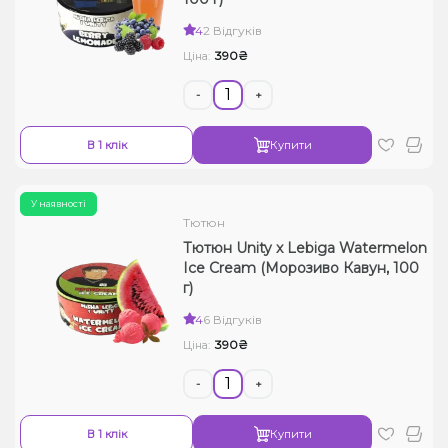
Рідини для електронних сигарет
4
2 Відгуків
390₴
Ціна:
Подарункові набори
-
+
Уцінка
В 1 клік
Купити
У наявності
Тютюн
Тютюн Unity x Lebiga Watermelon
Ice Cream (Морозиво Кавун, 100
г)
4
6 Відгуків
390₴
Ціна:
-
+
В 1 клік
Купити