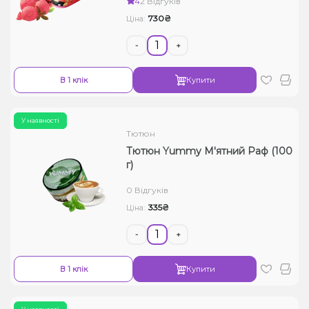
4
2 Відгуків
730₴
Ціна:
-
+
В 1 клік
Купити
У наявності
Тютюн
Тютюн Yummy М'ятний Раф (100
г)
0 Відгуків
335₴
Ціна:
-
+
В 1 клік
Купити