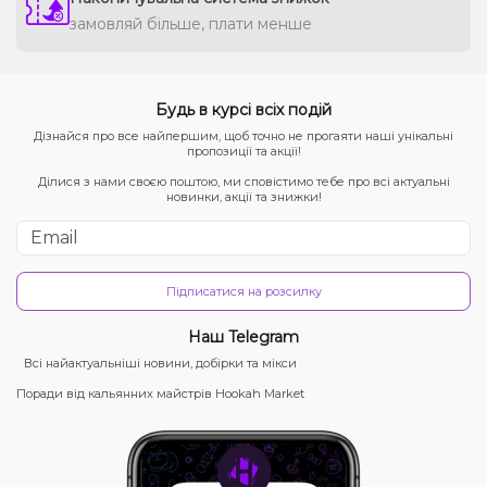
замовляй більше, плати менше
Будь в курсі всіх подій
Дізнайся про все найпершим, щоб точно не прогаяти наші унікальні
пропозиції та акції!
Ділися з нами своєю поштою, ми сповістимо тебе про всі актуальні
новинки, акції та знижки!
Підписатися на розсилку
Наш Telegram
Всі найактуальніші новини, добірки та мікси
Поради від кальянних майстрів Hookah Market