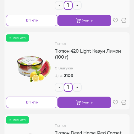
-
+
В 1 клік
Купити
У наявності
Тютюн
Тютюн 420 Light Кавун Лимон
(100 г)
0 Відгуків
310₴
Ціна:
-
+
В 1 клік
Купити
У наявності
Тютюн
Тютюн Dead Horse Red Comet