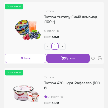
У наявності
Тютюн
Тютюн Yummy Синій лимонад
(100 г)
0 Відгуків
335₴
Ціна:
-
+
В 1 клік
Купити
У наявності
Тютюн
Тютюн 420 Light Рафаелло (100
г)
4
5 Відгуків
310₴
Ціна: