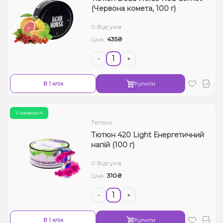
(Червона комета, 100 г)
0 Відгуків
435₴
Ціна:
-
+
В 1 клік
Купити
У наявності
Тютюн
Тютюн 420 Light Енергетичний
напій (100 г)
0 Відгуків
310₴
Ціна:
-
+
В 1 клік
Купити