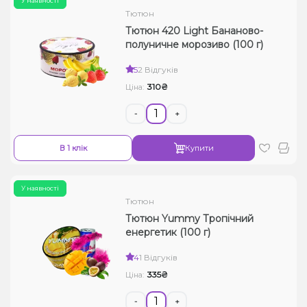
У наявності
Тютюн
Тютюн 420 Light Бананово-
полуничне морозиво (100 г)
5
2 Відгуків
310₴
Ціна:
-
+
В 1 клік
Купити
У наявності
Тютюн
Тютюн Yummy Тропічний
енергетик (100 г)
4
1 Відгуків
335₴
Ціна:
-
+