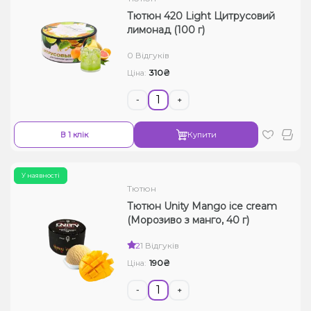
Тютюн 420 Light Цитрусовий
лимонад (100 г)
0 Відгуків
310₴
Ціна:
-
+
В 1 клік
Купити
У наявності
Тютюн
Тютюн Unity Mango ice cream
(Морозиво з манго, 40 г)
2
1 Відгуків
190₴
Ціна:
-
+