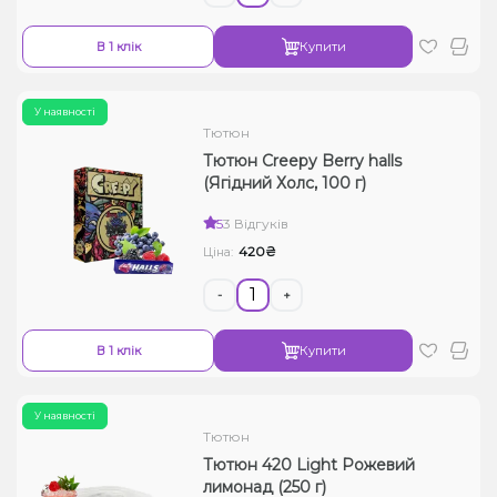
В 1 клік
Купити
У наявності
Тютюн
Тютюн Creepy Berry halls
(Ягідний Холс, 100 г)
5
3 Відгуків
420₴
Ціна:
-
+
В 1 клік
Купити
У наявності
Тютюн
Тютюн 420 Light Рожевий
лимонад (250 г)