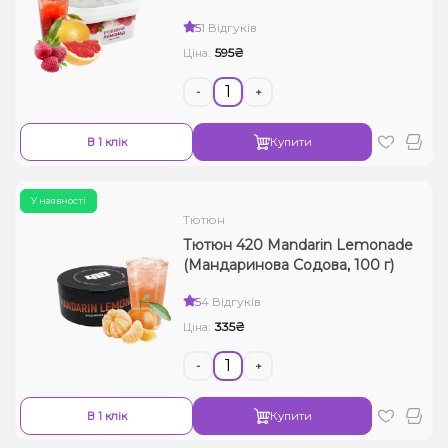
5
1 Відгуків
595₴
Ціна:
-
+
В 1 клік
Купити
У наявності
Тютюн
Тютюн 420 Mandarin Lemonade
(Мандаринова Содова, 100 г)
5
4 Відгуків
335₴
Ціна:
-
+
В 1 клік
Купити