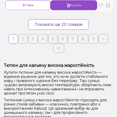
В 1 клік
Купити
Показати ще 20 товарів
1
2
3
4
5
6
7
8
9
>
>|
Тютюн для кальяну висока жаростійкість
Купити тютюни для кальяну висока жаростійкість —
відмінне рішення для тих, хто хоче досягти стабільного
жару і тривалого куріння без перегріву. Такі суміші
чудово витримують високі температури, зберігають смак
навіть при інтенсивному навантаженні і не втрачають
аромат протягом усієї сесії.
Тютюнові суміші з висока жаростійкістю підходять для
різних стилів забивки — класичної, повітряної або з
використанням Kaloud. Це ідеальний вибір як для
домашнього кальяну, так і для професійного
використання в закладах.