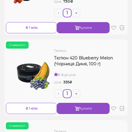
730₴
Ціна:
-
+
В 1 клік
Купити
У наявності
Тютюн
Тютюн 420 Blueberry Melon
(Чорниця Диня, 100 г)
5
1 Відгуків
335₴
Ціна:
-
+
В 1 клік
Купити
У наявності
Тютюн