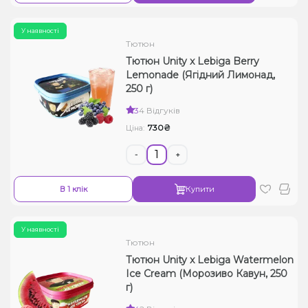
У наявності
Тютюн
Тютюн Unity x Lebiga Berry
Lemonade (Ягідний Лимонад,
250 г)
3
4 Відгуків
730₴
Ціна:
-
+
В 1 клік
Купити
У наявності
Тютюн
Тютюн Unity x Lebiga Watermelon
Ice Cream (Морозиво Кавун, 250
г)