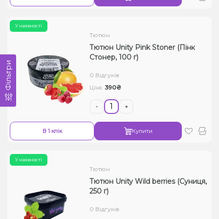
У наявності
Тютюн
Тютюн Unity Pink Stoner (Пінк
Стонер, 100 г)
Фільтри
0 Відгуків
390₴
Ціна:
-
+
В 1 клік
Купити
У наявності
Тютюн
Тютюн Unity Wild berries (Суниця,
250 г)
0 Відгуків