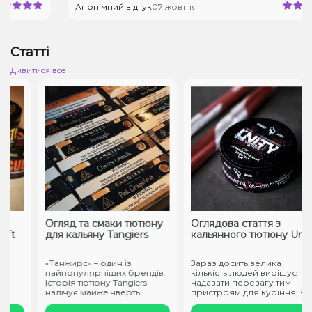
Анонімний відгук
07 жовтня
Статті
Дивитися все
Огляд та смаки тютюну
Оглядова стаття з
t
для кальяну Tangiers
кальянного тютюну Unity
«Танжирс» – один із
Зараз досить велика
найпопулярніших брендів.
кількість людей вирішує
Історія тютюну Tangiers
надавати перевагу тим
налічує майже чверть
пристроям для куріння, які
століття. ..
не ство..