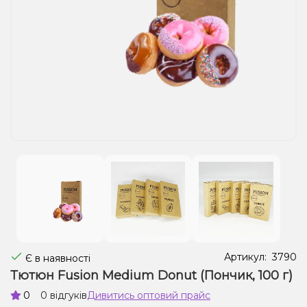
Рідини для електронних сигарет
Подарункові набори
Уцінка
Артикул:
3790
Є в наявності
Тютюн Fusion Medium Donut (Пончик, 100 г)
0
0 відгуків
Дивитись оптовий прайс