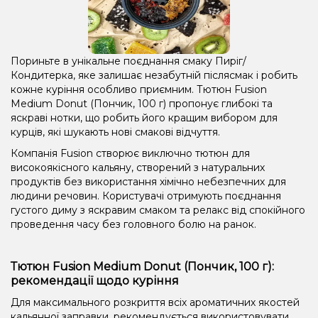
Пориньте в унікальне поєднання смаку Пиріг/
Кондитерка, яке залишає незабутній післясмак і робить
кожне куріння особливо приємним. Тютюн Fusion
Medium Donut (Пончик, 100 г) пропонує глибокі та
яскраві нотки, що робить його кращим вибором для
курців, які шукають нові смакові відчуття.
Компанія Fusion створює виключно тютюн для
високоякісного кальяну, створений з натуральних
продуктів без використання хімічно небезпечних для
людини речовин. Користувачі отримують поєднання
густого диму з яскравим смаком та релакс від спокійного
проведення часу без головного болю на ранок.
Тютюн Fusion Medium Donut (Пончик, 100 г):
рекомендації щодо куріння
Для максимального розкриття всіх ароматичних якостей
кальянної заправки, рекомендується використовувати