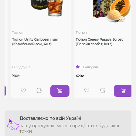
Тютюн
Тютюн
Тютюн Unity Caribbean rum
Тютюн Creepy Papaya Sorbet
(Карибський ром, 40 г)
(Папайя сорбет, 100 г)
0 Відгуків
5
1 Відгуків
190₴
420₴
Доставляємо по всій Україні
нашу продукцію можна придбати з будь-якої
точки