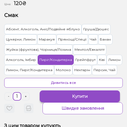
120₴
Ціна:
Смак
Абсент, Алкоголь, Аніс/Подвійне яблуко
Груша/Дюшес
Цукерки, Лимон
Маракуя
Прянощі/Спеції
Чай
Банан
Жуйка (фруктова), Чорниця/Лохина
Ментол/Евкаліпт
Алкоголь, Імбир
Пиріг/Кондитерка
Грейпфрут
Ківі
Лимон
Лимон, Пиріг/Кондитерка
Молоко
Нектарін
Персик, Чай
Лимонад
Груша/Дюшес, Прянощі/Спеції
Кавун
Суниця
Дивитись все
Банан, Лід/Холодок
Лід/Холодок, Мандарин
Купити
-
+
Лід/Холодок, Маракуя
Лід/Холодок, Чорниця/Лохина
Швидке замовлення
Грейпфрут, Льод/Холодок
Виноград, Лід/Холодок, Лимонад
Лід/Холодок, Нектарин
Апельсин, Лід/Холодок
З цим товаром купують