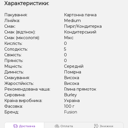
Характеристики:
Вишня/Черешня, Ожина, Льод/Холодок
Пакування:
Картонна пачка
Лінійка:
Medium
Виноград, Лід/Холодок, Ягоди
Кавун, Диня, Лід/Холодок
Смак:
Пиріг/Кондитерка
Ківі, Лід/Холодок, Лимон, Чорниця/Лохина
Смак (відтінок):
Кондитерський
Смак (міксологія):
Мікс
Грейпфрут, Полуниця, Малина
Цукерки, Мультифрукт
Кислість:
0
Солодкість:
5
Свіжість:
0
Пряність:
0
Міцність:
Середній
Димність:
Помірна
Смакування:
Висока
Жаростійкість:
Висока
Рекомендована чаша:
Глина прямоток
Сировина:
Burley
Країна виробника:
Україна
Фасовка:
100 г
Бренд:
Fusion
Доставка
Оплата
Знижки