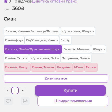
0
0 відгуків
Дивитись оптовий прайс
360₴
Ціна:
Смак
Лимон, Малина, Чорниця/Лохина
Журавлина, Яблуко
Грейпфрут
Лід/Холодок, Манго
Зефір
Персик, Пітайя/Драконовий фрукт
Базилік, Малина
Яблуко
Ваніль, Тютюн
Журавлина, Лайм
Полуниця, Лимон
Базилік, Кактус
Банан, Тютюн
Капучіно
М'ята
Тютюн
Персик, Яблуко, Ягоди
Малина, Персик, Чорниця/Лохина
Дивитись все
Купити
-
+
Швидке замовлення