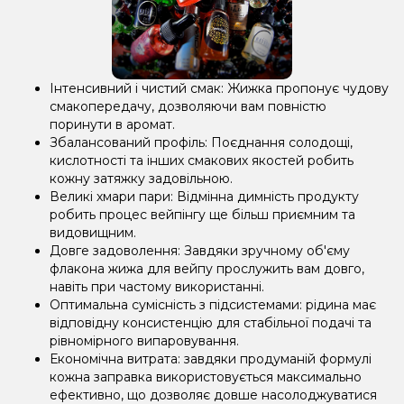
Інтенсивний і чистий смак: Жижка пропонує чудову
смакопередачу, дозволяючи вам повністю
поринути в аромат.
Збалансований профіль: Поєднання солодощі,
кислотності та інших смакових якостей робить
кожну затяжку задовільною.
Великі хмари пари: Відмінна димність продукту
робить процес вейпінгу ще більш приємним та
видовищним.
Довге задоволення: Завдяки зручному об'єму
флакона жижа для вейпу прослужить вам довго,
навіть при частому використанні.
Оптимальна сумісність з підсистемами: рідина має
відповідну консистенцію для стабільної подачі та
рівномірного випаровування.
Економічна витрата: завдяки продуманій формулі
кожна заправка використовується максимально
ефективно, що дозволяє довше насолоджуватися