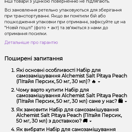
інші товари з уцінкою поверненню не підлягають.
Всі замовлення ретельно упаковуються для зберігання
при транспортуванні. Якщо ви помітили бій або
пошкодження упаковки при отриманні, зафіксуйте це на
"Новій пошті" (фото + акт) та зв'яжіться з нами до
отримання посилки.
Детальніше про гарантію
Поширені запитання
Які основні особливості Набір для
самозамішування Alchemist Salt Pitaya Peach
(Пітайя Персик, 50 мг, 30 мл)? 🔥
Набір для самозамішування Alchemist Salt Pitaya
Чому варто купити Набір для
Peach (Пітайя Персик, 50 мг, 30 мл) відрізняється
самозамішування Alchemist Salt Pitaya Peach
високою якістю, зручністю використання та
(Пітайя Персик, 50 мг, 30 мл) саме у нас? 🛍️
надійністю.
Ми пропонуємо тільки оригінальну продукцію,
Як замовити Набір для самозамішування
широкий асортимент, вигідні ціни та швидку
Alchemist Salt Pitaya Peach (Пітайя Персик,
доставку. Крім того, у нас регулярні акції та знижки
50 мг, 30 мл) з доставкою? 🚚
для клієнтів!
Оформити замовлення можна в кілька кліків:
Як вибрати Набір для самозамішування