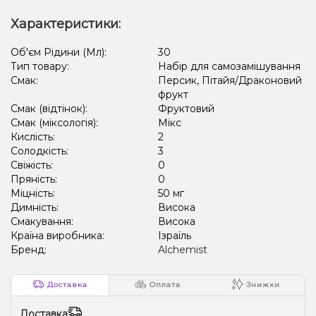
Характеристики:
Об'єм Рідини (Мл):
30
Тип товару:
Набір для самозамішування
Смак:
Персик, Пітайя/Драконовий
фрукт
Смак (відтінок):
Фруктовий
Смак (міксологія):
Мікс
Кислість:
2
Солодкість:
3
Свіжість:
0
Пряність:
0
Міцність:
50 мг
Димність:
Висока
Смакування:
Висока
Країна виробника:
Ізраїль
Бренд:
Alchemist
Доставка
Оплата
Знижки
Доставка