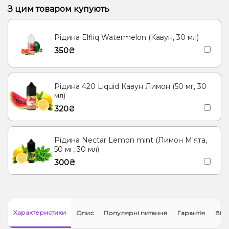
З цим товаром купують
Рідина Elfliq Watermelon (Кавун, 30 мл)
350₴
Рідина 420 Liquid Кавун Лимон (50 мг, 30
мл)
320₴
Рідина Nectar Lemon mint (Лимон М'ята,
50 мг, 30 мл)
300₴
Характеристики
Опис
Популярні питання
Гарантія
Відг