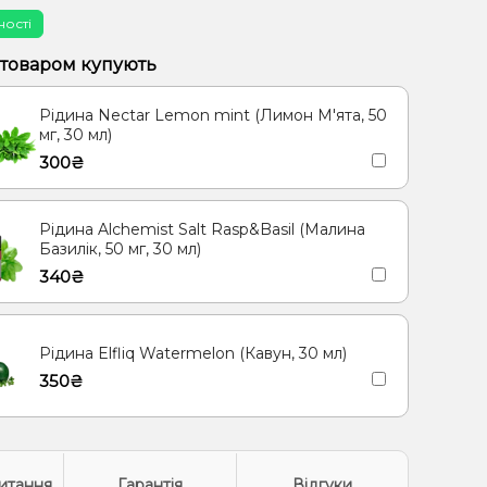
ності
 товаром купують
Рідина Nectar Lemon mint (Лимон М'ята, 50
мг, 30 мл)
300₴
Рідина Alchemist Salt Rasp&Basil (Малина
Базилік, 50 мг, 30 мл)
340₴
Рідина Elfliq Watermelon (Кавун, 30 мл)
350₴
итання
Гарантія
Відгуки