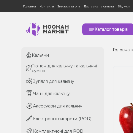
Головна
Контакти
Знижки та опт
Доставка та оплата
Відгуки
Каталог товарів
Головна
Кальяни
Кальяни
Тютюн для кальяну та кальянні
Тютюн для кальяну та кальянні
суміші
суміші
Вугілля для кальяну
Вугілля для кальяну
Чаші для кальяну
Чаші для кальяну
Аксесуари для кальяну
Аксесуари для кальяну
Електронні сигарети (POD)
Електронні сигарети (POD)
Комплектуючі для POD
Комплектуючі для POD