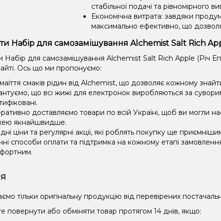
стабільної подачі та рівномірного в
Економічна витрата: завдяки проду
максимально ефективно, що дозвол
ти Набір для самозамішування Alchemist Salt Rich Appl
Набір для самозамішування Alchemist Salt Rich Apple (Річ Епл
айті. Ось що ми пропонуємо:
маїття смаків рідин від Alchemist, що дозволяє кожному знайт
антуємо, що всі жижі для електронок виробляються за сувори
тифіковані.
ративно доставляємо товари по всій Україні, щоб ви могли 
ею якнайшвидше.
ідні ціни та регулярні акції, які роблять покупку ще приємніши
чні способи оплати та підтримка на кожному етапі замовленн
фортним.
ія
ємо тільки оригінальну продукцію від перевірених постачальн
е повернути або обміняти товар протягом 14 днів, якщо: