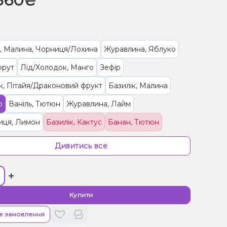
360₴
, Малина, Чорниця/Лохина
Журавлина, Яблуко
фрут
Лід/Холодок, Манго
Зефір
, Пітайя/Драконовий фрукт
Базилік, Малина
о
Ваніль, Тютюн
Журавлина, Лайм
иця, Лимон
Базилік, Кактус
Банан, Тютюн
но
М'ята
Тютюн
Персик, Яблуко, Ягоди
Дивитись все
а, Персик, Чорниця/Лохина
+
Купити
е замовлення