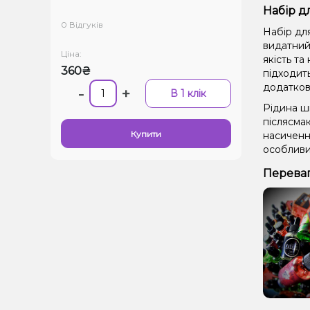
Набір дл
0 Відгуків
Набір для
видатний
Ціна:
якість та
360₴
підходит
додатков
-
+
В 1 клік
Рідина ш
післясма
Купити
насичення
особливи
Переваги