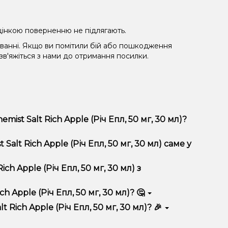
 уцінкою поверненню не підлягають.
уванні. Якщо ви помітили бій або пошкодження
 зв'яжіться з нами до отримання посилки.
ist Salt Rich Apple (Річ Епл, 50 мг, 30 мл)?
мг, 30 мл) відрізняється високою якістю, зручністю
alt Rich Apple (Річ Епл, 50 мг, 30 мл) саме у
 вигідні ціни та швидку доставку. Крім того, у нас
h Apple (Річ Епл, 50 мг, 30 мл) з
 Apple (Річ Епл, 50 мг, 30 мл)? 🤔
 (Річ Епл, 50 мг, 30 мл) до кошика.
 враховуйте розмір, матеріал та тип чаші, якщо
Rich Apple (Річ Епл, 50 мг, 30 мл)? 🎉
 ідеальний варіант.
озиції. Слідкуйте за оновленнями на сайті та в