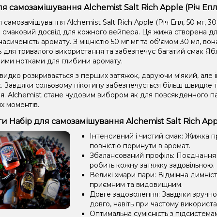
я самозамішування Alchemist Salt Rich Apple (Річ Епл
 самозамішування Alchemist Salt Rich Apple (Річ Епл, 50 мг, 3
 смаковий досвід для кожного вейпера. Ця жижа створена для 
 насиченість аромату. З міцністю 50 мг мг та об'ємом 30 мл, вон
ь для тривалого використання та забезпечує багатий смак Яб
ими нотками для глибини аромату.
видко розкривається з перших затяжок, даруючи м'який, але 
к. Завдяки сольовому нікотину забезпечується більш швидке 
. Alchemist стане чудовим вибором як для повсякденного пар
х моментів.
 Набір для самозамішування Alchemist Salt Rich Apple
Інтенсивний і чистий смак: Жижка 
повністю поринути в аромат.
Збалансований профіль: Поєднання 
робить кожну затяжку задовільною.
Великі хмари пари: Відмінна димніс
приємним та видовищним.
Довге задоволення: Завдяки зручно
довго, навіть при частому використа
Оптимальна сумісність з підсистема