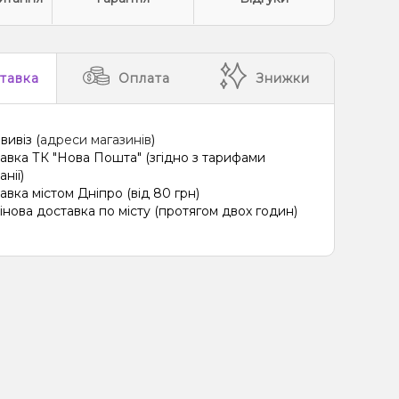
тавка
Оплата
Знижки
вивіз (
адреси магазинів
)
авка ТК "Нова Пошта" (згідно з тарифами
нії)
авка містом Дніпро (від 80 грн)
інова доставка по місту (протягом двох годин)