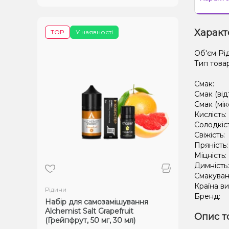
Характ
TOP
У наявності
Об'єм Рі
Тип това
Смак:
Смак (від
Смак (мік
Кислість:
Солодкіс
Свіжість:
Пряність
Міцність:
Димність
Смакуван
Країна в
Рідини
Бренд:
Набір для самозамішування
Alchemist Salt Grapefruit
Опис т
(Грейпфрут, 50 мг, 30 мл)