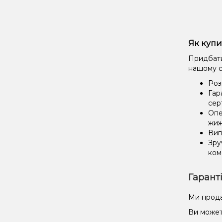
Як купи
Придбати 
нашому с
Роз
Гар
сер
Опе
жиж
Виг
Зру
ком
Гарант
Ми прода
Ви может