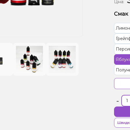
Ціна:
Смак
Лимон
Грейп
Персик
Яблук
Полун
Капучі
Малин
-
Швидк