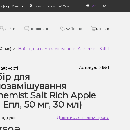
UA
RU
Доставка по всій Україні
рафік роботи:
Увійти
Порівняння
Вибране
Кошик
30 мл)
Набір для самозамішування Alchemist Salt Rich Apple (
Артикул:
21551
наявності
ір для
мозамішування
hemist Salt Rich Apple
ч Епл, 50 мг, 30 мл)
 відгуків
Дивитись оптовий прайс