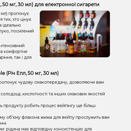
, 50 мг, 30 мл) для електронної сигарети
0 мл) пропонує
тих, хто цінує
а ідеально
луко, посилений
інтенсивний
та комфортне
іння, так і для
 (Річ Епл, 50 мг, 30 мл)
пропонує чудову смакопередачу, дозволяючи вам
солодощі, кислотності та інших смакових якостей
ть продукту робить процес вейпінгу ще більш
му об'єму флакона жижа для вейпу прослужить вам
нні.
ми: рідина має відповідну консистенцію для