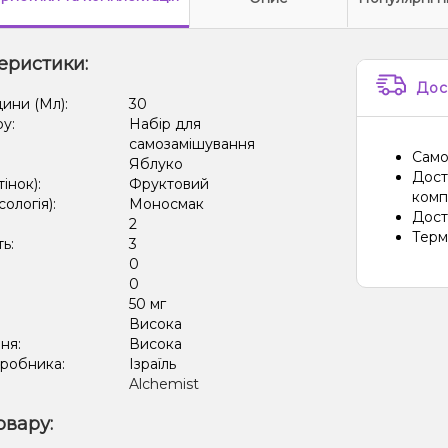
еристики:
Дос
дини (Мл):
30
ру:
Набір для
самозамішування
Само
Яблуко
Дост
тінок):
Фруктовий
компа
сологія):
Моносмак
Дост
2
Терм
ть:
3
0
:
0
50 мг
:
Висока
ня:
Висока
иробника:
Ізраїль
Alchemist
овару: