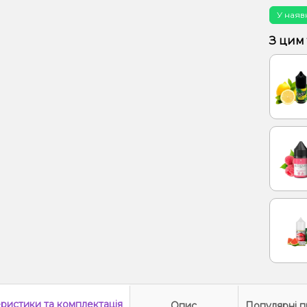
У наяв
З цим
еристики
та комплектація
Опис
Популярні п