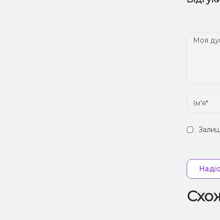
наш
Дос
Залиш
Надіс
Схо