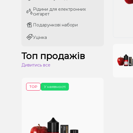
Рідини для електронних
Рідини для електронних
сигарет
сигарет
Подарункові набори
Подарункові набори
Уцінка
Уцінка
Топ продажів
Дивитись все
TOP
У наявності