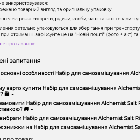
 не використовувався;
режено товарний вигляд та оригінальну упаковку.
і електронні сигарети, рідини, колби, чаші та інші товари з
влення ретельно упаковуються для зберігання при транспорт
при отриманні, зафіксуйте це на "Новій пошті" (фото + акт) та
ше про гарантію
ні запитання
 основні особливості Набір для самозамішування Alchem
ір для самозамішування Alchemist Salt Rich Apple (Річ Епл, 50 
у варто купити Набір для самозамішування Alchemist S
ористання та надійністю.
? 🛍️
пропонуємо тільки оригінальну продукцію, широкий асортимент,
замовити Набір для самозамішування Alchemist Salt Ric
лярні акції та знижки для клієнтів!
тавкою? 🚚
рмити замовлення можна в кілька кліків:
вибрати Набір для самозамішування Alchemist Salt Rich
Додайте Набір для самозамішування Alchemist Salt Rich Apple
ір залежить від ваших уподобань – наприклад, якщо це кальян,
є знижки на Набір для самозамішування Alchemist Salt 
п – потужність та смак. Наші менеджери допоможуть підібрати
Перейдіть до оформлення замовлення.
! Ми регулярно проводимо акції та пропонуємо спеціальні проп
 про товар:
Виберіть зручний спосіб оплати та доставки.