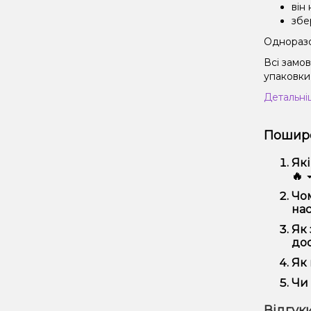
він
збе
Одноразов
Всі замо
упаковки 
Детальні
Пошире
Які
🔥
Наб
Чом
вик
нас
Ми 
Як 
регу
дос
Офо
Як 
Виб
Чи 
вей
Так
Відгуки