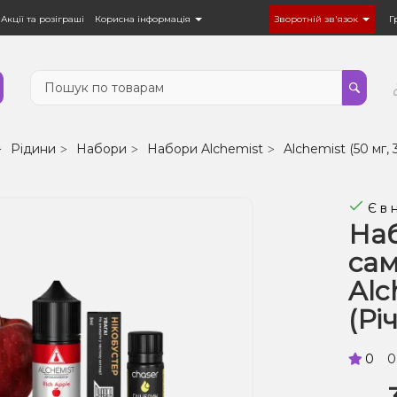
Акції та розіграші
Корисна інформація
Зворотній зв'язок
Г
Рідини
Набори
Набори Alchemist
Alchemist (50 мг, 
Є в 
Наб
са
Alc
(Рі
0
0