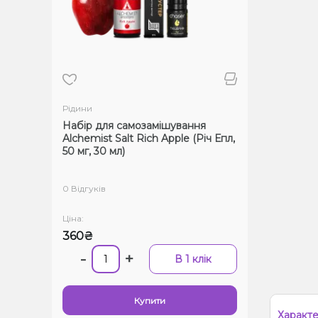
Рідини
Набір для самозамішування
Alchemist Salt Rich Apple (Річ Епл,
50 мг, 30 мл)
0 Відгуків
Ціна:
360₴
-
+
В 1 клік
Купити
Характ