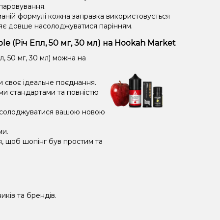
ипаровування.
маній формулі кожна заправка використовується
яє довше насолоджуватися парінням.
e (Річ Епл, 50 мг, 30 мл) на Hookah Market
, 50 мг, 30 мл) можна на
и своє ідеальне поєднання.
ми стандартами та повністю
насолоджуватися вашою новою
ми.
я, щоб шопінг був простим та
иків та брендів.