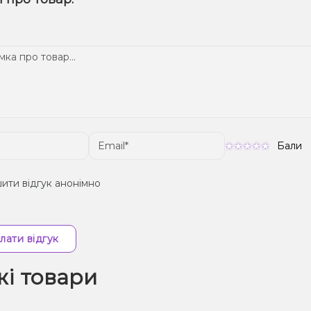
ому телеграм-каналі, щоб не проґавити вигідні пропозиції!
Підтвердіть замовлення – ми швидко надішлемо його вам!
тавка доступна по всій Україні, терміни залежать від вашого 
Бали
ити відгук анонімно
лати відгук
жі товари