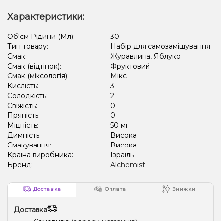
Характеристики:
Об'єм Рідини (Мл):
30
Тип товару:
Набір для самозамішування
Смак:
Журавлина, Яблуко
Смак (відтінок):
Фруктовий
Смак (міксологія):
Мікс
Кислість:
3
Солодкість:
2
Свіжість:
0
Пряність:
0
Міцність:
50 мг
Димність:
Висока
Смакування:
Висока
Країна виробника:
Ізраїль
Бренд:
Alchemist
Доставка
Оплата
Знижки
Доставка