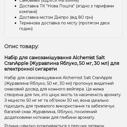
Самовивіз (
адреси магазинів
)
Доставка ТК "Нова Пошта" (згідно з тарифами
компанії)
Доставка містом Дніпро (від 80 грн)
Термінова доставка по місту (протягом двох
годин)
Опис товару:
Набір для самозамішування Alchemist Salt
CranApple (Журавлина Яблуко, 50 мг, 30 мл) для
електронної сигарети
Набір для самозамішування Alchemist Salt CranApple
(Журавлина Яблуко, 50 мг, 30 мл) пропонує видатний
смаковий досвід для кожного вейпера. Ця жижа
створена для тих, хто цінує якість та насиченість аромату.
З міцністю 50 мг мг та об'ємом 30 мл, вона ідеально
підходить для тривалого використання та забезпечує
багатий смак Журавлина, Яблуко, посилений
додатковими нотками для глибини аромату.
Рідина швидко розкривається з перших затяжок,