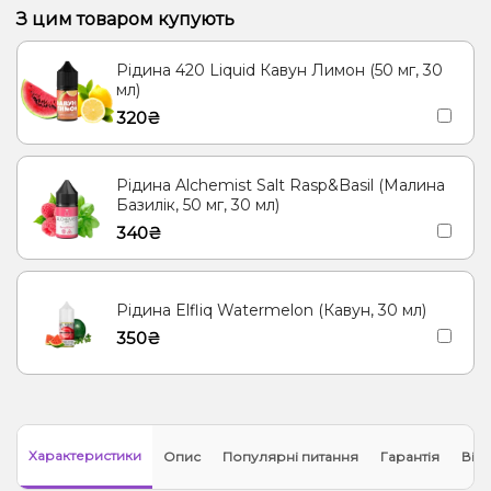
З цим товаром купують
Рідина 420 Liquid Кавун Лимон (50 мг, 30
мл)
320₴
Рідина Alchemist Salt Rasp&Basil (Малина
Базилік, 50 мг, 30 мл)
340₴
Рідина Elfliq Watermelon (Кавун, 30 мл)
350₴
Характеристики
Опис
Популярні питання
Гарантія
Відг