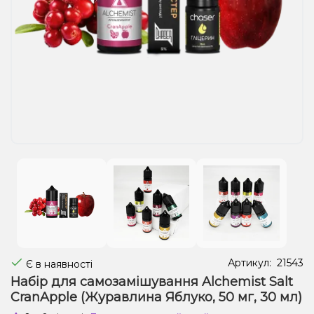
Рідини для електронних сигарет
Подарункові набори
Уцінка
Артикул:
21543
Є в наявності
Набір для самозамішування Alchemist Salt
CranApple (Журавлина Яблуко, 50 мг, 30 мл)