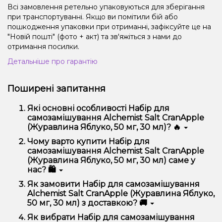
Всі замовлення ретельно упаковуються для зберігання
при транспортуванні. Якщо ви помітили бій або
пошкодження упаковки при отриманні, зафіксуйте це на
"Новій пошті" (фото + акт) та зв'яжіться з нами до
отримання посилки.
Детальніше про гарантію
Поширені запитання
Які основні особливості Набір для
самозамішування Alchemist Salt CranApple
(Журавлина Яблуко, 50 мг, 30 мл)? 🔥
Набір для самозамішування Alchemist Salt
Чому варто купити Набір для
CranApple (Журавлина Яблуко, 50 мг, 30 мл)
самозамішування Alchemist Salt CranApple
відрізняється високою якістю, зручністю
(Журавлина Яблуко, 50 мг, 30 мл) саме у
використання та надійністю.
нас? 🛍️
Ми пропонуємо тільки оригінальну продукцію,
Як замовити Набір для самозамішування
широкий асортимент, вигідні ціни та швидку
Alchemist Salt CranApple (Журавлина Яблуко,
доставку. Крім того, у нас регулярні акції та знижки
50 мг, 30 мл) з доставкою? 🚚
для клієнтів!
Оформити замовлення можна в кілька кліків:
Як вибрати Набір для самозамішування