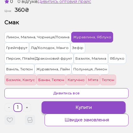
0
0 відгуків
Дивитись оптовий прайс
360₴
Ціна:
Смак
Лимон, Малина, Чорниця/Лохина
Журавлина, Яблуко
Грейпфрут
Лід/Холодок, Манго
Зефір
Персик, Пітайя/Драконовий фрукт
Базилік, Малина
Яблуко
Ваніль, Тютюн
Журавлина, Лайм
Полуниця, Лимон
Базилік, Кактус
Банан, Тютюн
Капучіно
М'ята
Тютюн
Персик, Яблуко, Ягоди
Малина, Персик, Чорниця/Лохина
Дивитись все
Купити
-
+
Швидке замовлення