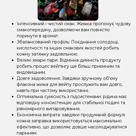
Інтенсивний і чистий смак: Жижка пропонує чудову
смакопередачу, дозволяючи вам повністю
поринути в аромат.
Збалансований профіль: Поєднання солодощі,
кислотності та інших смакових якостей робить
кожну затяжку задовільною.
Великі хмари пари: Відмінна димність продукту
робить процес вейпінгу ще більш приємним та
видовищним.
Довге задоволення: Завдяки зручному об'єму
флакона жижа для вейпу прослужить вам довго,
навіть при частому використанні.
Оптимальна сумісність з підсистемами: рідина має
відповідну консистенцію для стабільної подачі та
рівномірного випаровування.
Економічна витрата: завдяки продуманій формулі
кожна заправка використовується максимально
ефективно, що дозволяє довше насолоджуватися
парінням.