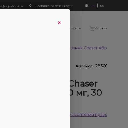
UA
RU
Доставка по всій Україні
рафік роботи:
×
Увійти
Порівняння
Вибране
Кошик
г, 30 мл)
Набір для самозамішування Chaser Абрикос Limite
 наявності
Артикул:
28366
ір для
озамішування Chaser
икос Limited (50 мг, 30
 відгуків
Дивитись оптовий прайс
330₴