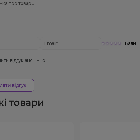
Бали
ити відгук анонімно
лати відгук
жі товари