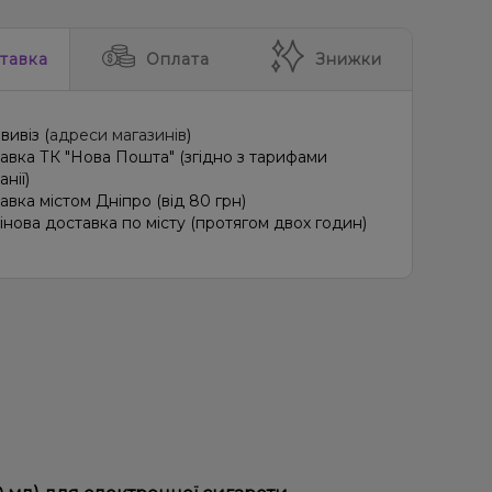
тавка
Оплата
Знижки
вивіз (
адреси магазинів
)
авка ТК "Нова Пошта" (згідно з тарифами
нії)
авка містом Дніпро (від 80 грн)
інова доставка по місту (протягом двох годин)