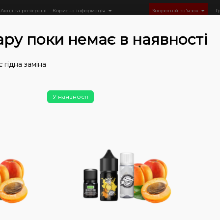
Акції та розіграші
Корисна інформація
Зворотній зв'язок
Г
ару поки немає в наявності
 гідна заміна
Рідини
Набори
Набори Chaser
Chaser for PODs (50 м
У наявності
Немає у
Наб
сам
Абр
мл)
0
0