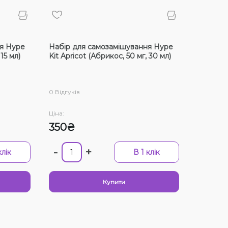
Ціна:
Смак
я Hype
Набір для самозамішування Hype
Вишня
15 мл)
Kit Apricot (Абрикос, 50 ​​мг, 30 мл)
М'ята,
Ожина
0 Відгуків
Гранат
Ціна:
Лід/Х
350₴
Вино, 
-
+
клік
В 1 клік
Лічі, 
Малин
Купити
Манда
Вибра
Малин
Немає 