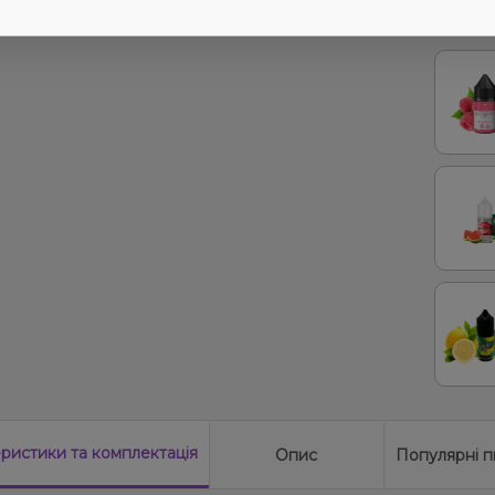
Суниц
З цим
Абрик
еристики
та комплектація
Опис
Популярні п