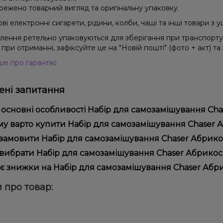
режено товарний вигляд та оригінальну упаковку.
і електронні сигарети, рідини, колби, чаші та інші товари з
влення ретельно упаковуються для зберігання при транспорт
при отриманні, зафіксуйте це на "Новій пошті" (фото + акт) та
ше про гарантію
ні запитання
 основні особливості Набір для самозамішування Chase
ір для самозамішування Chaser Абрикос Limited (50 мг, 30 мл)
у варто купити Набір для самозамішування Chaser Абри
ористання та надійністю.
пропонуємо тільки оригінальну продукцію, широкий асортимент,
замовити Набір для самозамішування Chaser Абрикос L
лярні акції та знижки для клієнтів!
рмити замовлення можна в кілька кліків:
вибрати Набір для самозамішування Chaser Абрикос Li
Додайте Набір для самозамішування Chaser Абрикос Limited
ір залежить від ваших уподобань – наприклад, якщо це кальян,
є знижки на Набір для самозамішування Chaser Абрико
п – потужність та смак. Наші менеджери допоможуть підібрати
Перейдіть до оформлення замовлення.
! Ми регулярно проводимо акції та пропонуємо спеціальні проп
 про товар:
Виберіть зручний спосіб оплати та доставки.
ому телеграм-каналі, щоб не проґавити вигідні пропозиції!
Підтвердіть замовлення – ми швидко надішлемо його вам!
тавка доступна по всій Україні, терміни залежать від вашого 