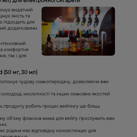
0 мл) для електронної сигарети
понує видатний
інує якість та
но підходить для
ений додатковими
інтенсивний
та комфортне
я, так і для
(50 мг, 30 мл)
пропонує чудову смакопередачу, дозволяючи вам
солодощі, кислотності та інших смакових якостей
ть продукту робить процес вейпінгу ще більш
му об'єму флакона жижа для вейпу прослужить вам
нні.
ми: рідина має відповідну консистенцію для
ипаровування.