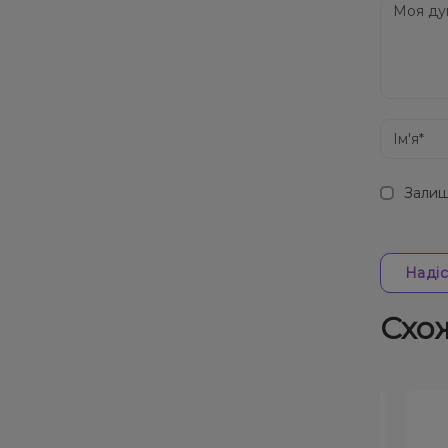
Залиш
Надіс
Схо