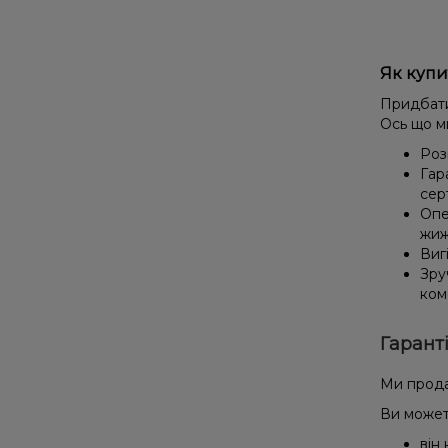
Як купи
Придбати
Ось що м
Роз
Гар
сер
Опе
жиж
Виг
Зру
ком
Гарант
Ми прода
Ви может
він