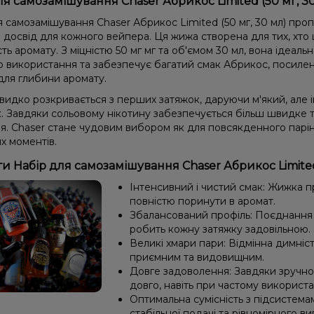
ля самозамішування Chaser Абрикос Limited (50 мг, 3
я самозамішування Chaser Абрикос Limited (50 мг, 30 мл) про
досвід для кожного вейпера. Ця жижа створена для тих, хто ц
ть аромату. З міцністю 50 мг мг та об'ємом 30 мл, вона ідеаль
о використання та забезпечує багатий смак Абрикос, посил
для глибини аромату.
видко розкривається з перших затяжок, даруючи м'який, але 
к. Завдяки сольовому нікотину забезпечується більш швидке 
я. Chaser стане чудовим вибором як для повсякденного парінн
х моментів.
и Набір для самозамішування Chaser Абрикос Limited 
Інтенсивний і чистий смак: Жижка 
повністю поринути в аромат.
Збалансований профіль: Поєднання 
робить кожну затяжку задовільною.
Великі хмари пари: Відмінна димніс
приємним та видовищним.
Довге задоволення: Завдяки зручно
довго, навіть при частому використа
Оптимальна сумісність з підсистема
стабільної подачі та рівномірного в