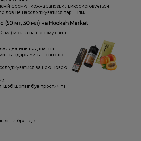
маній формулі кожна заправка використовується
яє довше насолоджуватися парінням.
 (50 мг, 30 мл) на Hookah Market
0 мл) можна на нашому сайті.
воє ідеальне поєднання.
ми стандартами та повністю
насолоджуватися вашою новою
ми.
я, щоб шопінг був простим та
иків та брендів.