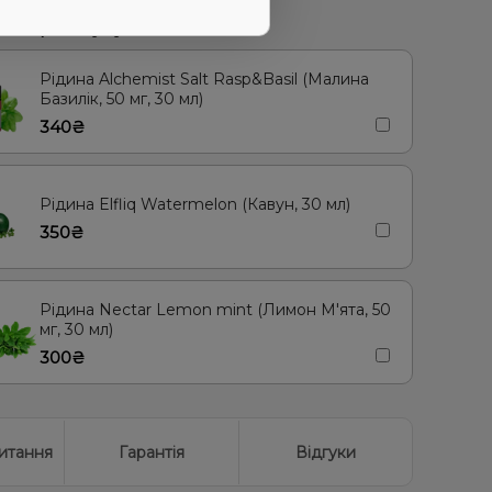
я
М'ята, Яблуко
Вишня/Черешня, Смородина
 товаром купують
ос
Чорниця/Лохина
Лід/Холодок, Малина
Рідина Alchemist Salt Rasp&Basil (Малина
Базилік, 50 мг, 30 мл)
340₴
Рідина Elfliq Watermelon (Кавун, 30 мл)
350₴
Рідина Nectar Lemon mint (Лимон М'ята, 50
мг, 30 мл)
300₴
итання
Гарантія
Відгуки