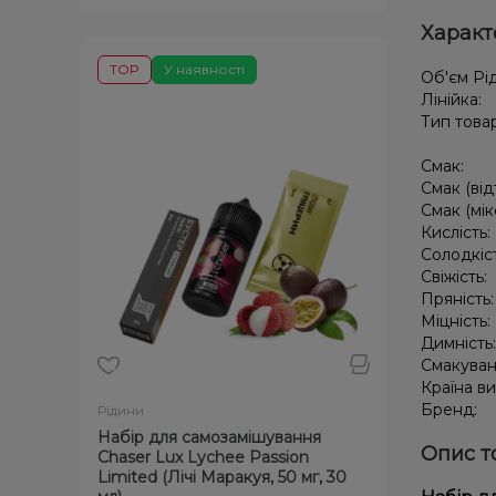
Характ
TOP
У наявності
Об'єм Рі
Лінійка:
Тип това
Смак:
Смак (від
Смак (мік
Кислість:
Солодкіс
Свіжість:
Пряність
Міцність:
Димність
Смакуван
Країна в
Бренд:
Рідини
Набір для самозамішування
Опис т
Chaser Lux Lychee Passion
Limited (Лічі Маракуя, 50 мг, 30