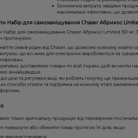
Економічна витрата: завдяки проду
максимально ефективно, що дозвол
ти Набір для самозамішування Chaser Абрикос Limited
 Набір для самозамішування Chaser Абрикос Limited (50 мг, 3
и пропонуємо:
маїття смаків рідин від Chaser, що дозволяє кожному знайти с
антуємо, що всі жижі для електронок виробляються за сувори
тифіковані.
ративно доставляємо товари по всій Україні, щоб ви могли 
ею якнайшвидше.
ідні ціни та регулярні акції, які роблять покупку ще приємніши
чні способи оплати та підтримка на кожному етапі замовленн
фортним.
ія
ємо тільки оригінальну продукцію від перевірених постачальн
е повернути або обміняти товар протягом 14 днів, якщо:
 не використовувався;