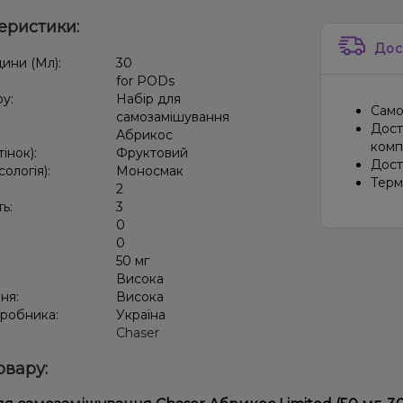
еристики:
Дос
дини (Мл):
30
for PODs
ру:
Набір для
Само
самозамішування
Дост
Абрикос
компа
тінок):
Фруктовий
Дост
сологія):
Моносмак
Терм
2
ть:
3
0
:
0
50 мг
:
Висока
ня:
Висока
иробника:
Україна
Chaser
овару: