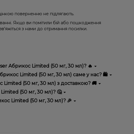
 уцінкою поверненню не підлягають.
уванні. Якщо ви помітили бій або пошкодження
 зв'яжіться з нами до отримання посилки.
r Абрикос Limited (50 мг, 30 мл)? 🔥
 відрізняється високою якістю, зручністю
кос Limited (50 мг, 30 мл) саме у нас? 🛍️
 вигідні ціни та швидку доставку. Крім того, у нас
imited (50 мг, 30 мл) з доставкою? 🚚
mited (50 мг, 30 мл)? 🤔
 (50 мг, 30 мл) до кошика.
 враховуйте розмір, матеріал та тип чаші, якщо
с Limited (50 мг, 30 мл)? 🎉
 ідеальний варіант.
озиції. Слідкуйте за оновленнями на сайті та в
розташування.