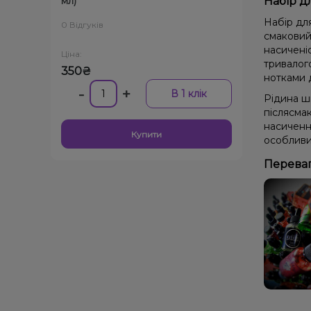
мл)
Набір д
Набір дл
0 Відгуків
смаковий 
насиченіс
Ціна:
тривалог
350₴
нотками 
-
+
В 1 клік
Рідина ш
післясма
насиченн
Купити
особливи
Переваг