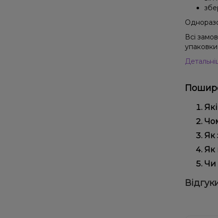
збе
Одноразов
Всі замо
упаковки 
Детальні
Пошире
Які
Наб
Чом
вик
Ми 
Як 
регу
Офо
Як 
Виб
Чи 
вей
Так
Відгуки
наш
Дос