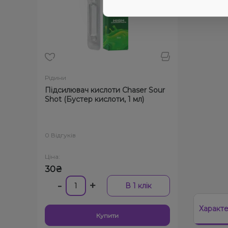
Рідини
Підсилювач кислоти Chaser Sour
Shot (Бустер кислоти, 1 мл)
0 Відгуків
Ціна:
30₴
-
+
В 1 клік
Характ
Купити