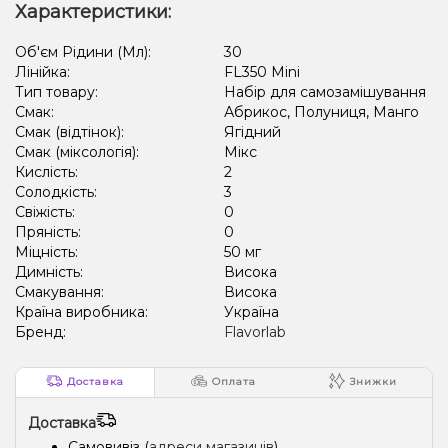
Характеристики:
Об'єм Рідини (Мл):
30
Лінійка:
FL350 Mini
Тип товару:
Набір для самозамішування
Смак:
Абрикос, Полуниця, Манго
Смак (відтінок):
Ягідний
Смак (міксологія):
Мікс
Кислість:
2
Солодкість:
3
Свіжість:
0
Пряність:
0
Міцність:
50 мг
Димність:
Висока
Смакування:
Висока
Країна виробника:
Україна
Бренд:
Flavorlab
Доставка
Оплата
Знижки
Доставка
Самовивіз (
адреси магазинів
)