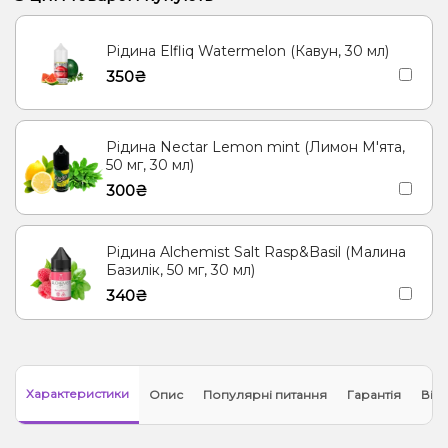
Рідина Elfliq Watermelon (Кавун, 30 мл)
350₴
Рідина Nectar Lemon mint (Лимон М'ята,
50 мг, 30 мл)
300₴
Рідина Alchemist Salt Rasp&Basil (Малина
Базилік, 50 мг, 30 мл)
340₴
Характеристики
Опис
Популярні питання
Гарантія
Відг