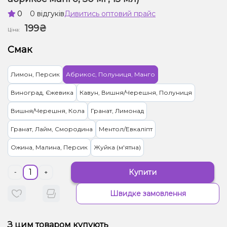
0
0 відгуків
Дивитись оптовий прайс
199₴
Ціна:
Смак
Лимон, Персик
Абрикос, Полуниця, Манго
Виноград, Єжевика
Кавун, Вишня/Черешня, Полуниця
Вишня/Черешня, Кола
Гранат, Лимонад
Гранат, Лайм, Смородина
Ментол/Евкаліпт
Ожина, Малина, Персик
Жуйка (м'ятна)
Купити
-
+
Швидке замовлення
З цим товаром купують