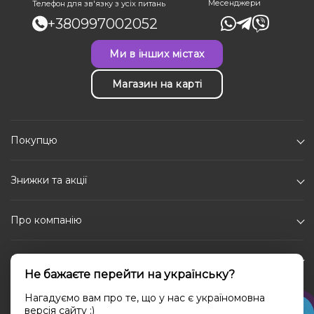
Месенджери
Телефон для зв'язку з усіх питань
+380997002052
Ми в інших містах
Магазин на карті
Покупцю
Знижки та акції
Про компанію
Каталог
Не бажаєте перейти на українську?
Соціальні мережі
Нагадуємо вам про те, що у нас є україномовна
версія сайту ;)