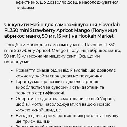
ефективно, що дозволяє довше насолоджуватися
парінням.
Як купити Набір для самозамішування Flavorlab
FL350 mini Strawberry Apricot Mango (Полуниця
абрикос манго, 50 мг, 15 мл) на Hookah Market
Придбати Набір для самозамішування Flavorlab FL350
mini Strawberry Apricot Mango (Полуниця абрикос манго,
50 мг, 15 мл) можна на нашому сайті. Ось що ми
пропонуємо:
Розмаїття смаків рідин від Flavorlab, що дозволяє
кожному знайти своє ідеальне поєднання.
Гарантуємо, що всі жижі для електронок
виробляються за суворими стандартами та
повністю сертифіковані.
Оперативно доставляємо товари по всій Україні,
щоб ви могли насолоджуватися вашою новою
жижею якнайшвидше.
Вигідні ціни та регулярні акції, які роблять покупку
ще приємнішими.
Зручні способи оплати та підтримка на кожному