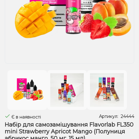
Рідини для електронних сигарет
Подарункові набори
Уцінка
Артикул:
24444
Є в наявності
Набір для самозамішування Flavorlab FL350
mini Strawberry Apricot Mango (Полуниця
абрикос манго, 50 мг, 15 мл)