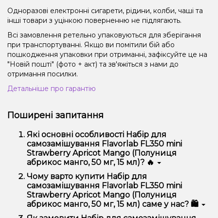
Одноразові електронні сигарети, рідини, колби, чаші та
інші товари з уцінкою поверненню не підлягають.
Всі замовлення ретельно упаковуються для зберігання
при транспортуванні. Якщо ви помітили бій або
пошкодження упаковки при отриманні, зафіксуйте це на
"Новій пошті" (фото + акт) та зв'яжіться з нами до
отримання посилки.
Детальніше про гарантію
Поширені запитання
Які основні особливості Набір для
самозамішування Flavorlab FL350 mini
Strawberry Apricot Mango (Полуниця
абрикос манго, 50 мг, 15 мл)? 🔥
Набір для самозамішування Flavorlab FL350 mini
Чому варто купити Набір для
Strawberry Apricot Mango (Полуниця абрикос манго,
самозамішування Flavorlab FL350 mini
50 мг, 15 мл) відрізняється високою якістю, зручністю
Strawberry Apricot Mango (Полуниця
використання та надійністю.
абрикос манго, 50 мг, 15 мл) саме у нас? 🛍️
Ми пропонуємо тільки оригінальну продукцію,