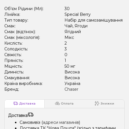
Об'єм Рідини (Мл):
30
Лінійка:
Special Berry
Тип товару:
Набір для самозамішування
Смак:
Чай, Ягоди
Смак (відтінок):
Ягідний
Смак (міксологія):
Мікс
Кислість:
2
Солодкість:
3
Свіжість:
0
Пряність:
1
Міцність:
50 мг
Димність:
Висока
Смакування:
Висока
Країна виробника:
Україна
Бренд:
Chaser
Доставка
Оплата
Знижки
Доставка
Самовивіз (
адреси магазинів
)
Доставка ТК "Нова Пошта" (згідно з тарифами