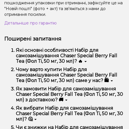
пошкодження упаковки при отриманні, зафіксуйте це на
"Новій пошті" (фото + акт) та зв'яжіться з нами до
отримання посилки.
Детальніше про гарантію
Поширені запитання
Які основні особливості Набір для
самозамішування Chaser Special Berry Fall
Tea (Фол Ті, 50 мг, 30 мл)? 🔥
Набір для самозамішування Chaser Special Berry Fall
Чому варто купити Набір для
Tea (Фол Ті, 50 мг, 30 мл) відрізняється високою
самозамішування Chaser Special Berry Fall
якістю, зручністю використання та надійністю.
Tea (Фол Ті, 50 мг, 30 мл) саме у нас? 🛍️
Ми пропонуємо тільки оригінальну продукцію,
Як замовити Набір для самозамішування
широкий асортимент, вигідні ціни та швидку
Chaser Special Berry Fall Tea (Фол Ті, 50 мг, 30
доставку. Крім того, у нас регулярні акції та знижки
мл) з доставкою? 🚚
для клієнтів!
Оформити замовлення можна в кілька кліків:
Як вибрати Набір для самозамішування
Chaser Special Berry Fall Tea (Фол Ті, 50 мг, 30
Додайте Набір для самозамішування Chaser
мл)? 🤔
Special Berry Fall Tea (Фол Ті, 50 мг, 30 мл) до
кошика.
Вибір залежить від ваших уподобань – наприклад,
Чи є знижки на Набір для самозамішування