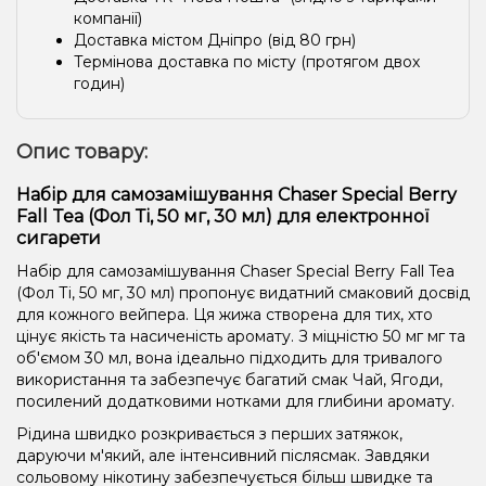
компанії)
Доставка містом Дніпро (від 80 грн)
Термінова доставка по місту (протягом двох
годин)
Опис товару:
Набір для самозамішування Chaser Special Berry
Fall Tea (Фол Ті, 50 мг, 30 мл) для електронної
сигарети
Набір для самозамішування Chaser Special Berry Fall Tea
(Фол Ті, 50 мг, 30 мл) пропонує видатний смаковий досвід
для кожного вейпера. Ця жижа створена для тих, хто
цінує якість та насиченість аромату. З міцністю 50 мг мг та
об'ємом 30 мл, вона ідеально підходить для тривалого
використання та забезпечує багатий смак Чай, Ягоди,
посилений додатковими нотками для глибини аромату.
Рідина швидко розкривається з перших затяжок,
даруючи м'який, але інтенсивний післясмак. Завдяки
сольовому нікотину забезпечується більш швидке та