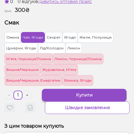
0
0 відгуків
Дивитись оптовий прайс
300₴
Ціна:
Смак
Ожина
Чай, Ягоди
Секрет
Ягоди
Желе, Полуниця
Цукерки, Ягоди
Лід/Холодок
Лимон
М’ята, Чорниця/Лохина
Лимон, Чорниця/Лохина
Вишня/Черешня
Журавлина, М'ята
Вишня/Черешня, Енергетик
Ялинка, Ягоди
Купити
-
+
Швидке замовлення
З цим товаром купують