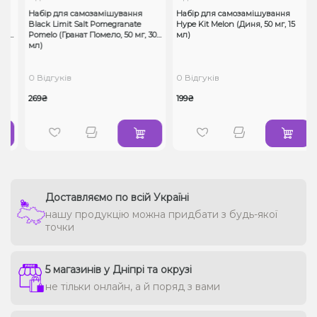
Набір для самозамішування
Набір для самозамішування
Black Limit Salt Pomegranate
Hype Kit Melon (Диня, 50 мг, 15
0
Pomelo (Гранат Помело, 50 мг, 30
мл)
мл)
0 Відгуків
0 Відгуків
269₴
199₴
Доставляємо по всій Україні
нашу продукцію можна придбати з будь-якої
точки
5 магазинів у Дніпрі та окрузі
не тільки онлайн, а й поряд з вами