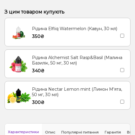
Кавун, Банан, Лід/Холодок
Виноград, Лід/Холодок, Лимон
З цим товаром купують
Виноград, Полуниця, Лід/Холодок
Рідина Elfliq Watermelon (Кавун, 30 мл)
Апельсин, Виноград, Кориця, Лід/Холодок
350₴
Лід/Холодок, Смородина
Лід/Холодок, Малина, Енергетик
Виноград, Лід/Холодок, Смородина
Рідина Alchemist Salt Rasp&Basil (Малина
Гранат, Лід/Холодок, Чорниця/Лохина
Манго, Персик
Банан
Базилік, 50 мг, 30 мл)
340₴
Полуниця, Манго
Кавун, Полуниця
Кавун, Банан
Виноград, Лимон
Виноград, Полуниця
Рідина Nectar Lemon mint (Лимон М'ята,
Апельсин, Виноград, Кориця
Смородина
50 мг, 30 мл)
300₴
Малина, Енергетик
Виноград, Смородина
Лід/Холодок, Лимонад, Малина, Чорниця/Лохина
Ожина, Малина, Чорниця/Лохина
Характеристики
Опис
Популярні питання
Гарантія
Відг