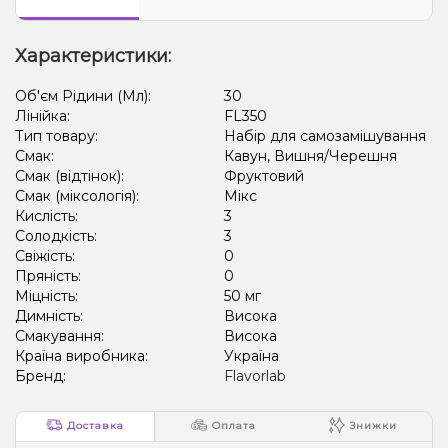
Лід/Холодок, Полуниця, Пітайя/Драконій фрукт
Характеристики:
Об'єм Рідини (Мл):
30
Лінійка:
FL350
Тип товару:
Набір для самозамішування
Смак:
Кавун, Вишня/Черешня
Смак (відтінок):
Фруктовий
Смак (міксологія):
Мікс
Кислість:
3
Солодкість:
3
Свіжість:
0
Пряність:
0
Міцність:
50 мг
Димність:
Висока
Смакування:
Висока
Країна виробника:
Україна
Бренд:
Flavorlab
Доставка
Оплата
Знижки