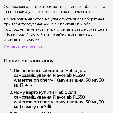
Одноразові електронні сигарети, рідини, колби, чаші та
інші товари з уцінкою поверненню не підлягають.
Всі замовлення ретельно упаковуються для зберігання
при транспортуванні. Якщо ви помітили бій або
пошкодження упаковки при отриманні, зафіксуйте це на
"Новій пошті" (фото + акт) та зв'яжіться з нами до
отримання посилки.
Детальніше про гарантію
Поширені запитання
Які основні особливості Набір для
самозамішування Flavorlab FL350
watermelon cherry (Кавун вишня, 50 мг, 30
мл)? 🔥
Набір для самозамішування Flavorlab FL350
Чому варто купити Набір для
watermelon cherry (Кавун вишня, 50 мг, 30 мл)
самозамішування Flavorlab FL350
відрізняється високою якістю, зручністю
watermelon cherry (Кавун вишня, 50 мг, 30
використання та надійністю.
мл) саме у нас? 🛍️