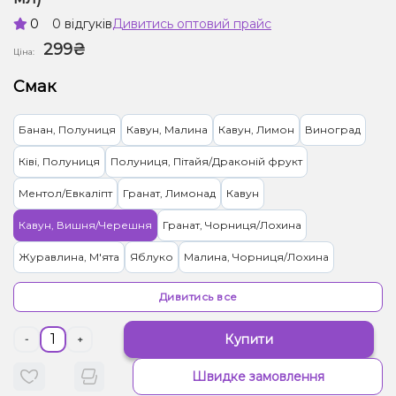
0
0 відгуків
Дивитись оптовий прайс
299₴
Ціна:
Смак
Банан, Полуниця
Кавун, Малина
Кавун, Лимон
Виноград
Ківі, Полуниця
Полуниця, Пітайя/Драконій фрукт
Ментол/Евкаліпт
Гранат, Лимонад
Кавун
Кавун, Вишня/Черешня
Гранат, Чорниця/Лохина
Журавлина, М'ята
Яблуко
Малина, Чорниця/Лохина
Ментол, Чорниця/Лохина
Ожина, Полуниця, Чорниця/Лохина
Дивитись все
Лід/Холодок, Манго, Персик
Банан, Лід/Холодок
Купити
-
+
Полуниця, Лід/Холодок, Манго
Кавун, Полуниця, Лід/Холодок
Швидке замовлення
Гранат, Лід/Холодок, Ментол/Евкаліпт