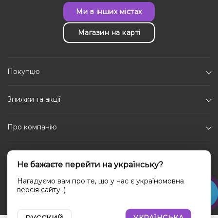
Ми в інших містах
Магазин на карті
Покупцю
Знижки та акції
Про компанію
Каталог
Не бажаєте перейти на українську?
Соціальні мережі
Нагадуємо вам про те, що у нас є україномовна
версія сайту ;)