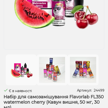
Рідини для електронних сигарет
Подарункові набори
Уцінка
Артикул:
24499
Є в наявності
Набір для самозамішування Flavorlab FL350
watermelon cherry (Кавун вишня, 50 мг, 30
мл)