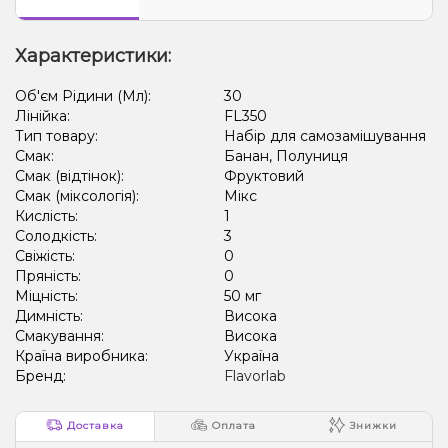
Лід/Холодок, Полуниця, Пітайя/Драконій фрукт
Характеристики:
Об'єм Рідини (Мл):
30
Лінійка:
FL350
Тип товару:
Набір для самозамішування
Смак:
Банан, Полуниця
Смак (відтінок):
Фруктовий
Смак (міксологія):
Мікс
Кислість:
1
Солодкість:
3
Свіжість:
0
Пряність:
0
Міцність:
50 мг
Димність:
Висока
Смакування:
Висока
Країна виробника:
Україна
Бренд:
Flavorlab
Доставка
Оплата
Знижки