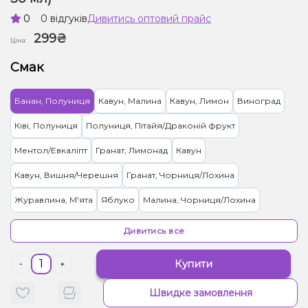
0
0 відгуків
Дивитись оптовий прайс
299₴
Ціна:
Смак
Банан, Полуниця
Кавун, Малина
Кавун, Лимон
Виноград
Ківі, Полуниця
Полуниця, Пітайя/Драконій фрукт
Ментол/Евкаліпт
Гранат, Лимонад
Кавун
Кавун, Вишня/Черешня
Гранат, Чорниця/Лохина
Журавлина, М'ята
Яблуко
Малина, Чорниця/Лохина
Ментол, Чорниця/Лохина
Ожина, Полуниця, Чорниця/Лохина
Дивитись все
Лід/Холодок, Манго, Персик
Банан, Лід/Холодок
Купити
-
+
Полуниця, Лід/Холодок, Манго
Кавун, Полуниця, Лід/Холодок
Швидке замовлення
Гранат, Лід/Холодок, Ментол/Евкаліпт