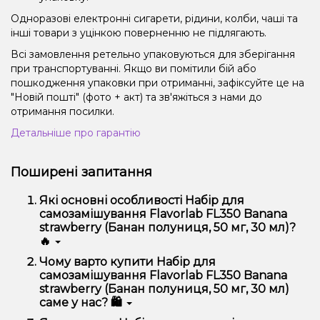
Одноразові електронні сигарети, рідини, колби, чаші та
інші товари з уцінкою поверненню не підлягають.
Всі замовлення ретельно упаковуються для зберігання
при транспортуванні. Якщо ви помітили бій або
пошкодження упаковки при отриманні, зафіксуйте це на
"Новій пошті" (фото + акт) та зв'яжіться з нами до
отримання посилки.
Детальніше про гарантію
Поширені запитання
Які основні особливості Набір для
самозамішування Flavorlab FL350 Banana
strawberry (Банан полуниця, 50 мг, 30 мл)?
🔥
Набір для самозамішування Flavorlab FL350 Banana
Чому варто купити Набір для
strawberry (Банан полуниця, 50 мг, 30 мл)
самозамішування Flavorlab FL350 Banana
відрізняється високою якістю, зручністю
strawberry (Банан полуниця, 50 мг, 30 мл)
використання та надійністю.
саме у нас? 🛍️