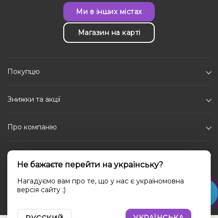
Ми в інших містах
Магазин на карті
Покупцю
Знижки та акції
Про компанію
Каталог
Не бажаєте перейти на українську?
Соціальні мережі
Нагадуємо вам про те, що у нас є україномовна
версія сайту ;)