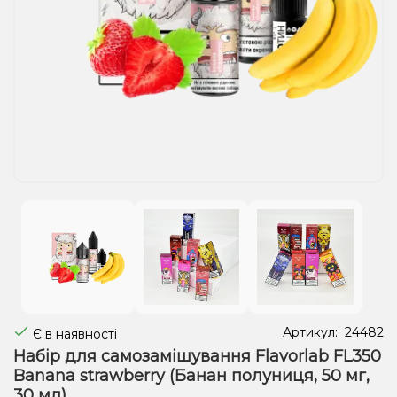
Рідини для електронних сигарет
Подарункові набори
Уцінка
Артикул:
24482
Є в наявності
Набір для самозамішування Flavorlab FL350
Banana strawberry (Банан полуниця, 50 мг,
30 мл)