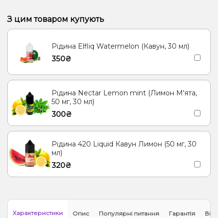
Кавун, Банан, Лід/Холодок
Виноград, Лід/Холодок, Лимон
З цим товаром купують
Виноград, Полуниця, Лід/Холодок
Рідина Elfliq Watermelon (Кавун, 30 мл)
Апельсин, Виноград, Кориця, Лід/Холодок
350₴
Лід/Холодок, Смородина
Лід/Холодок, Малина, Енергетик
Виноград, Лід/Холодок, Смородина
Рідина Nectar Lemon mint (Лимон М'ята,
Гранат, Лід/Холодок, Чорниця/Лохина
Манго, Персик
Банан
50 мг, 30 мл)
300₴
Полуниця, Манго
Кавун, Полуниця
Кавун, Банан
Виноград, Лимон
Виноград, Полуниця
Рідина 420 Liquid Кавун Лимон (50 мг, 30
Апельсин, Виноград, Кориця
Смородина
мл)
320₴
Малина, Енергетик
Виноград, Смородина
Лід/Холодок, Лимонад, Малина, Чорниця/Лохина
Ожина, Малина, Чорниця/Лохина
Характеристики
Опис
Популярні питання
Гарантія
Відг