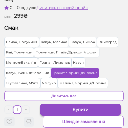
0
0 відгуків
Дивитись оптовий прайс
299₴
Ціна:
Смак
Банан, Полуниця
Кавун, Малина
Кавун, Лимон
Виноград
Ківі, Полуниця
Полуниця, Пітайя/Драконій фрукт
Ментол/Евкаліпт
Гранат, Лимонад
Кавун
Кавун, Вишня/Черешня
Гранат, Чорниця/Лохина
Журавлина, М'ята
Яблуко
Малина, Чорниця/Лохина
Ментол, Чорниця/Лохина
Ожина, Полуниця, Чорниця/Лохина
Дивитись все
Лід/Холодок, Манго, Персик
Банан, Лід/Холодок
Купити
-
+
Полуниця, Лід/Холодок, Манго
Кавун, Полуниця, Лід/Холодок
Швидке замовлення
Гранат, Лід/Холодок, Ментол/Евкаліпт