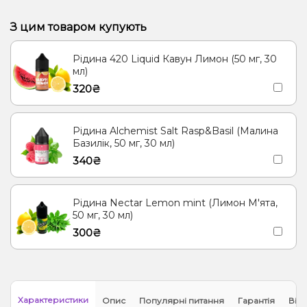
Кавун, Банан, Лід/Холодок
Виноград, Лід/Холодок, Лимон
З цим товаром купують
Виноград, Полуниця, Лід/Холодок
Рідина 420 Liquid Кавун Лимон (50 мг, 30
Апельсин, Виноград, Кориця, Лід/Холодок
мл)
320₴
Лід/Холодок, Смородина
Лід/Холодок, Малина, Енергетик
Виноград, Лід/Холодок, Смородина
Рідина Alchemist Salt Rasp&Basil (Малина
Гранат, Лід/Холодок, Чорниця/Лохина
Манго, Персик
Банан
Базилік, 50 мг, 30 мл)
340₴
Полуниця, Манго
Кавун, Полуниця
Кавун, Банан
Виноград, Лимон
Виноград, Полуниця
Рідина Nectar Lemon mint (Лимон М'ята,
Апельсин, Виноград, Кориця
Смородина
50 мг, 30 мл)
300₴
Малина, Енергетик
Виноград, Смородина
Лід/Холодок, Лимонад, Малина, Чорниця/Лохина
Ожина, Малина, Чорниця/Лохина
Характеристики
Опис
Популярні питання
Гарантія
Відг