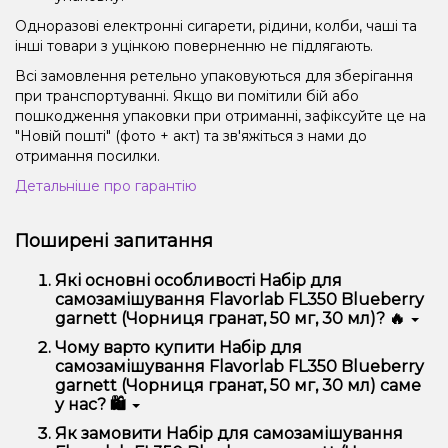
Одноразові електронні сигарети, рідини, колби, чаші та
інші товари з уцінкою поверненню не підлягають.
Всі замовлення ретельно упаковуються для зберігання
при транспортуванні. Якщо ви помітили бій або
пошкодження упаковки при отриманні, зафіксуйте це на
"Новій пошті" (фото + акт) та зв'яжіться з нами до
отримання посилки.
Детальніше про гарантію
Поширені запитання
Які основні особливості Набір для
самозамішування Flavorlab FL350 Blueberry
garnett (Чорниця гранат, 50 мг, 30 мл)? 🔥
Набір для самозамішування Flavorlab FL350
Чому варто купити Набір для
Blueberry garnett (Чорниця гранат, 50 мг, 30 мл)
самозамішування Flavorlab FL350 Blueberry
відрізняється високою якістю, зручністю
garnett (Чорниця гранат, 50 мг, 30 мл) саме
використання та надійністю.
у нас? 🛍️
Ми пропонуємо тільки оригінальну продукцію,
Як замовити Набір для самозамішування
широкий асортимент, вигідні ціни та швидку