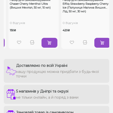
,
Chaser Cherry Menthol Ultra
Elfliq Strawberry Raspberry Cherry
(Вишня Ментол, 50 мг, 10 мл)
Ice (Полуниця Малина Вишня
Лід, 50 мг, 30 мл)
0 Відгуків
0 Відгуків
150₴
420₴
Доставляємо по всій Україні
нашу продукцію можна придбати з будь-якої
точки
5 магазинів у Дніпрі та окрузі
не тільки онлайн, а й поряд з вами
Замовляй товар із самовивозом