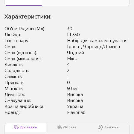
Лід/Холодок, Полуниця, Пітайя/Драконій фрукт
Характеристики:
Об'єм Рідини (Мл):
30
Лінійка:
FL350
Тип товару:
Набір для самозамішування
Смак:
Гранат, Чорниця/Лохина
Смак (відтінок):
Ягідний
Смак (міксологія):
Мікс
Кислість:
4
Солодкість:
2
Свіжість:
1
Пряність:
0
Міцність:
50 мг
Димність:
Висока
Смакування:
Висока
Країна виробника:
Україна
Бренд:
Flavorlab
Доставка
Оплата
Знижки