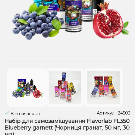
Рідини для електронних сигарет
Подарункові набори
Уцінка
Артикул:
24503
Є в наявності
Набір для самозамішування Flavorlab FL350
Blueberry garnett (Чорниця гранат, 50 мг, 30
мл)