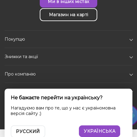
Ми в інших містах
Магазин на карті
Покупцю
Знижки та акції
Про компанію
Каталог
Не бажаєте перейти на українську?
Соціальні мережі
Нагадуємо вам про те, що у нас є україномовна
версія сайту ;)
УКРАЇНСЬКА
РУССКИЙ