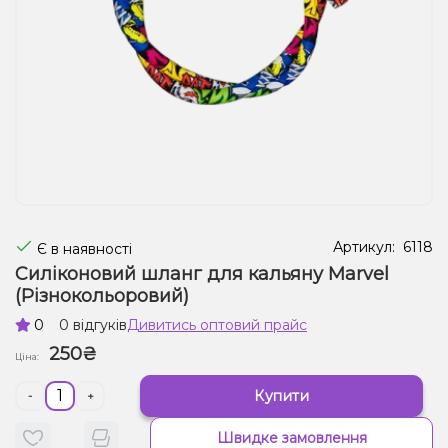
Рідини для електронних сигарет
Подарункові набори
Уцінка
Артикул:
6118
Є в наявності
Силіконовий шланг для кальяну Marvel
(Різнокольоровий)
0
0 відгуків
Дивитись оптовий прайс
250₴
Ціна:
Купити
-
+
Швидке замовлення