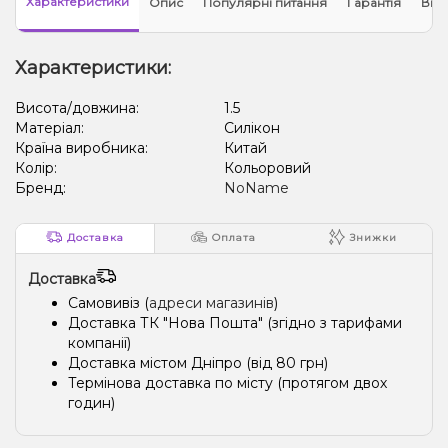
Характеристики
Опис
Популярні питання
Гарантія
Відг
Характеристики:
Висота/довжина:
1.5
Матеріал:
Силікон
Країна виробника:
Китай
Колір:
Кольоровий
Бренд:
NoName
Доставка
Оплата
Знижки
Доставка
Самовивіз (
адреси магазинів
)
Доставка ТК "Нова Пошта" (згідно з тарифами
компанії)
Доставка містом Дніпро (від 80 грн)
Термінова доставка по місту (протягом двох
годин)