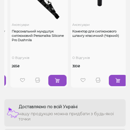
Аксесуари
Аксесуари
ну
Персональний мундштук
Конектор для силіконового
силіконовий Personalka Silicone
шлангу класичний (Чорний)
Pro Dushnila
0 Відгуків
0 Відгуків
265₴
300₴
Доставляємо по всій Україні
нашу продукцію можна придбати з будь-якої
точки