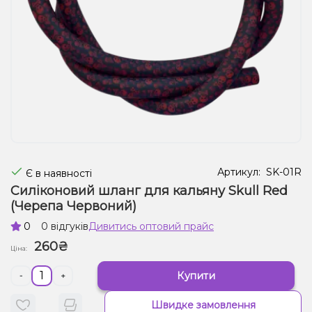
Рідини для електронних сигарет
Подарункові набори
Уцінка
Артикул:
SK-01R
Є в наявності
Силіконовий шланг для кальяну Skull Red
(Черепа Червоний)
0
0 відгуків
Дивитись оптовий прайс
260₴
Ціна:
Купити
-
+
Швидке замовлення