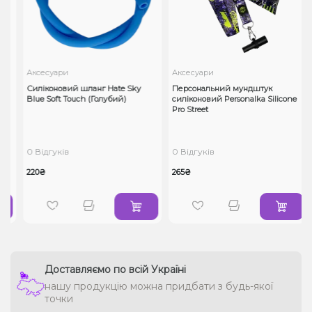
Аксесуари
Аксесуари
Силіконовий шланг Hate Sky
Персональний мундштук
Blue Soft Touch (Голубий)
силіконовий Personalka Silicone
Pro Street
0 Відгуків
0 Відгуків
220₴
265₴
Доставляємо по всій Україні
нашу продукцію можна придбати з будь-якої
точки