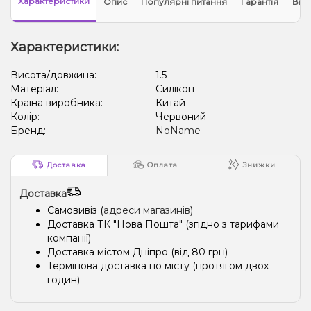
Характеристики
Опис
Популярні питання
Гарантія
Відг
Характеристики:
Висота/довжина:
1.5
Матеріал:
Силікон
Країна виробника:
Китай
Колір:
Червоний
Бренд:
NoName
Доставка
Оплата
Знижки
Доставка
Самовивіз (
адреси магазинів
)
Доставка ТК "Нова Пошта" (згідно з тарифами
компанії)
Доставка містом Дніпро (від 80 грн)
Термінова доставка по місту (протягом двох
годин)