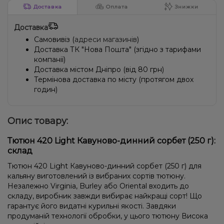
Доставка
Оплата
Знижки
Доставка
Самовивіз (
адреси магазинів
)
Доставка ТК "Нова Пошта" (згідно з тарифами
компанії)
Доставка містом Дніпро (від 80 грн)
Термінова доставка по місту (протягом двох
годин)
Опис товару:
Тютюн 420 Light Кавуново-динний сорбет (250 г):
склад
Тютюн 420 Light Кавуново-динний сорбет (250 г) для
кальяну виготовлений із вибраних сортів тютюну.
Незалежно Virginia, Burley або Oriental входить до
складу, виробник завжди вибирає найкращі сорт! Що
гарантує його видатні курильні якості. Завдяки
продуманій технології обробки, у цього тютюну Висока