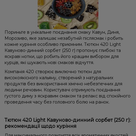
Пориньте в унікальне поєднання смаку Кавун, Диня,
Морозиво, яке залишає незабутній післясмак і робить
кожне куріння особливо приємним. Тютюн 420 Light
Кавуново-динний сорбет (250 г) пропонує глибокі та
яскраві нотки, що робить його кращим вибором для
курців, які шукають нові смакові відчуття.
Компанія 420 створює виключно тютюн для
високоякісного кальяну, створений з натуральних
продуктів без використання хімічно небезпечних для
людини речовин. Користувачі отримують поєднання
густого диму з яскравим смаком та релакс від спокійного
проведення часу без головного болю на ранок.
Тютюн 420 Light Кавуново-динний сорбет (250 г):
рекомендації щодо куріння
Для максимального розкриття всіх ароматичних якостей