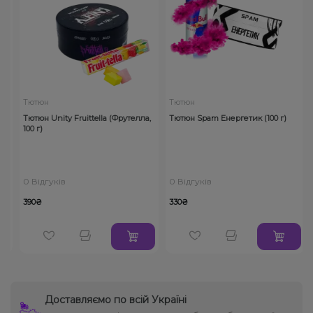
Тютюн
Тютюн
Тютюн Unity Fruittella (Фрутелла,
Тютюн Spam Енергетик (100 г)
100 г)
0 Відгуків
0 Відгуків
390₴
330₴
Доставляємо по всій Україні