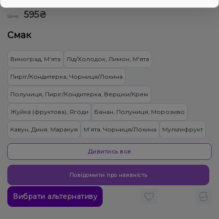
0
0 відгуків
Дивитись оптовий прайс
595₴
Ціна:
Смак
Виноград, М'ята
Лід/Холодок, Лимон, М'ята
Пиріг/Кондитерка, Чорниця/Лохина
Полуниця, Пиріг/Кондитерка, Вершки/Крем
Жуйка (фруктова), Ягоди
Банан, Полуниця, Морозиво
Кавун, Диня, Маракуя
М’ята, Чорниця/Лохина
Мультифрукт
Лід/Холодок, Яблуко
Лимонад, Цитруси
Дивитись все
Кавун, Лимон, Лимонад
Ківі, Лайм, М'ята, Яблуко
Ананас
Повідомити про наявність
Грейпфрут, Полуниця, Малина
Арахіс
Цукерки, Мультифрукт
Вибрати альтернативу
Кокос, Мигдаль, Вершки/Крем
Енергетик
Банан, Жуйка (фруктова), Полуниця, Лід/Холодок, Чорниця/