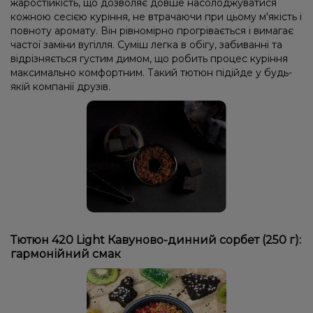
жаростійкість, що дозволяє довше насолоджуватися
кожною сесією куріння, не втрачаючи при цьому м'якість і
повноту аромату. Він рівномірно прогрівається і вимагає
частої заміни вугілля. Суміш легка в обігу, забиванні та
відрізняється густим димом, що робить процес куріння
максимально комфортним. Такий тютюн підійде у будь-
якій компанії друзів.
Тютюн 420 Light Кавуново-динний сорбет (250 г):
гармонійний смак