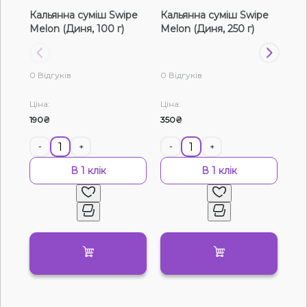
Кальянна суміш Swipe
Кальянна суміш Swipe
Ка
Рідини для електронних сигарет
Melon (Диня, 100 г)
Melon (Диня, 250 г)
Mel
Подарункові набори
0 Відгуків
0 Відгуків
0 В
Уцінка
Ціна:
Ціна:
Цін
190₴
350₴
120
-
+
-
+
-
В 1 клік
В 1 клік
Немає у наявності
Артикул:
8203
Тютюн 420 Light Кавуново-динний сорбет
(250 г)