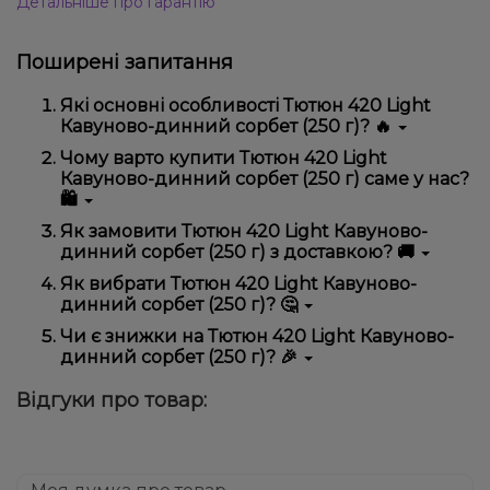
Детальніше про гарантію
Поширені запитання
Які основні особливості Тютюн 420 Light
Кавуново-динний сорбет (250 г)? 🔥
Тютюн 420 Light Кавуново-динний сорбет (250 г)
Чому варто купити Тютюн 420 Light
відрізняється високою якістю, зручністю
Кавуново-динний сорбет (250 г) саме у нас?
використання та надійністю.
🛍️
Ми пропонуємо тільки оригінальну продукцію,
Як замовити Тютюн 420 Light Кавуново-
широкий асортимент, вигідні ціни та швидку
динний сорбет (250 г) з доставкою? 🚚
доставку. Крім того, у нас регулярні акції та знижки
для клієнтів!
Оформити замовлення можна в кілька кліків:
Як вибрати Тютюн 420 Light Кавуново-
динний сорбет (250 г)? 🤔
Додайте Тютюн 420 Light Кавуново-динний
сорбет (250 г) до кошика.
Вибір залежить від ваших уподобань – наприклад,
Чи є знижки на Тютюн 420 Light Кавуново-
Перейдіть до оформлення замовлення.
якщо це кальян, враховуйте розмір, матеріал та тип
динний сорбет (250 г)? 🎉
чаші, якщо вейп – потужність та смак. Наші
Виберіть зручний спосіб оплати та доставки.
менеджери допоможуть підібрати ідеальний
Так! Ми регулярно проводимо акції та пропонуємо
Підтвердіть замовлення – ми швидко
Відгуки про товар:
варіант.
спеціальні пропозиції. Слідкуйте за оновленнями на
надішлемо його вам!
сайті та в нашому телеграм-каналі, щоб не
Доставка доступна по всій Україні, терміни
проґавити вигідні пропозиції!
залежать від вашого розташування.