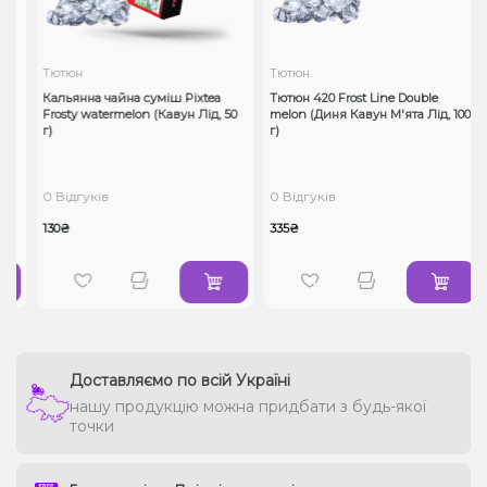
Тютюн
Тютюн
0
Кальянна чайна суміш Pixtea
Тютюн 420 Frost Line Double
Frosty watermelon (Кавун Лід, 50
melon (Диня Кавун М'ята Лід, 100
г)
г)
0 Відгуків
0 Відгуків
130₴
335₴
Доставляємо по всій Україні
нашу продукцію можна придбати з будь-якої
точки