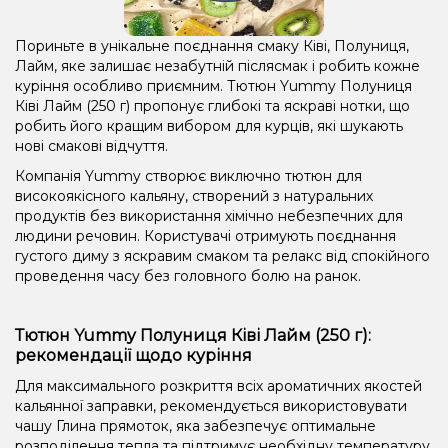
Пориньте в унікальне поєднання смаку Ківі, Полуниця,
Лайм, яке залишає незабутній післясмак і робить кожне
куріння особливо приємним. Тютюн Yummy Полуниця
Ківі Лайм (250 г) пропонує глибокі та яскраві нотки, що
робить його кращим вибором для курців, які шукають
нові смакові відчуття.
Компанія Yummy створює виключно тютюн для
високоякісного кальяну, створений з натуральних
продуктів без використання хімічно небезпечних для
людини речовин. Користувачі отримують поєднання
густого диму з яскравим смаком та релакс від спокійного
проведення часу без головного болю на ранок.
Тютюн Yummy Полуниця Ківі Лайм (250 г):
рекомендації щодо куріння
Для максимального розкриття всіх ароматичних якостей
кальянної заправки, рекомендується використовувати
чашу Глина прямоток, яка забезпечує оптимальне
розподілення тепла та підтримує необхідну температуру