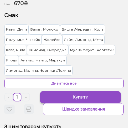
670₴
Ціна:
Смак
Кавун Диня
Банан, Молоко
Вишня/Черешня, Кола
Полуниця, Чізкейк
Желейки
Лайм, Лимонад, М'ята
Кава, м'ята
Лимонад, Смородіна
Мультифрукт Енергетик
Ягоди
Ананас, Манго, Маракуя
Лимонад, Малина, Чорниця/Лохина
Полуниця, Малина, Морозиво
Банан, Полуниця
Цитруси
Дивитись все
Малина, Персик
Кавун, Лимонад
Ківі, Полуниця, Лайм
Купити
-
+
Диня, М’ята, Чорниця/Лохина
Апельсин, Грейпфрут
Швидке замовлення
Джем, Мандарин
Диня, Манго, Морозиво, Персик
Виноград, Вишня/Черешня, Цукерки, Малина
З цим товаром купують