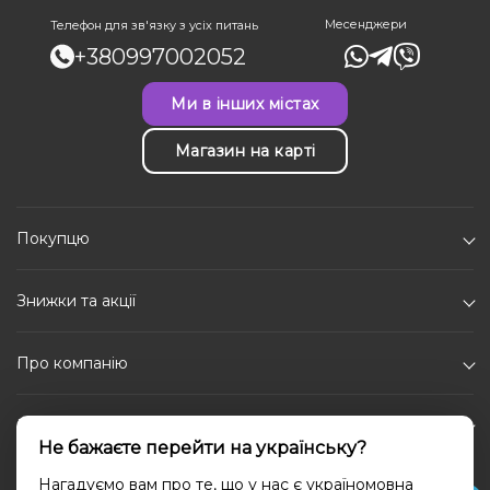
Месенджери
Телефон для зв'язку з усіх питань
+380997002052
Ми в інших містах
Магазин на карті
Покупцю
Знижки та акції
Про компанію
Каталог
Не бажаєте перейти на українську?
Соціальні мережі
Нагадуємо вам про те, що у нас є україномовна