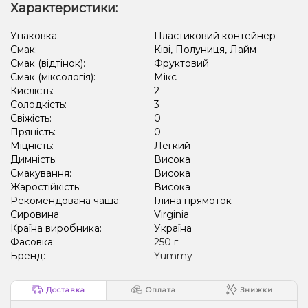
Характеристики:
Упаковка:
Пластиковий контейнер
Смак:
Ківі, Полуниця, Лайм
Смак (відтінок):
Фруктовий
Смак (міксологія):
Мікс
Кислість:
2
Солодкість:
3
Свіжість:
0
Пряність:
0
Міцність:
Легкий
Димність:
Висока
Смакування:
Висока
Жаростійкість:
Висока
Рекомендована чаша:
Глина прямоток
Сировина:
Virginia
Країна виробника:
Україна
Фасовка:
250 г
Бренд:
Yummy
Доставка
Оплата
Знижки