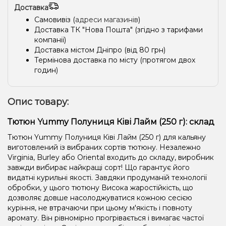
Доставка
Самовивіз (
адреси магазинів
)
Доставка ТК "Нова Пошта" (згідно з тарифами
компанії)
Доставка містом Дніпро (від 80 грн)
Термінова доставка по місту (протягом двох
годин)
Опис товару:
Тютюн Yummy Полуниця Ківі Лайм (250 г): склад
Тютюн Yummy Полуниця Ківі Лайм (250 г) для кальяну
виготовлений із вибраних сортів тютюну. Незалежно
Virginia, Burley або Oriental входить до складу, виробник
завжди вибирає найкращі сорт! Що гарантує його
видатні курильні якості. Завдяки продуманій технології
обробки, у цього тютюну Висока жаростійкість, що
дозволяє довше насолоджуватися кожною сесією
куріння, не втрачаючи при цьому м'якість і повноту
аромату. Він рівномірно прогрівається і вимагає частої