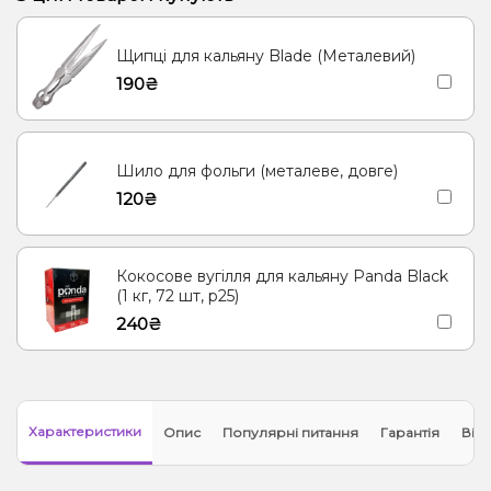
Лайм, Лимон, М'ята
Ананас, Кокос, Ром
Лимонад, Огірок
Щипці для кальяну Blade (Металевий)
Грейпфрут, Малина, Лимонад
Тірамісу
190₴
Лайм, Чорниця/Лохина
Диня, М'ята, Ягоди
Шило для фольги (металеве, довге)
120₴
Кокосове вугілля для кальяну Panda Black
(1 кг, 72 шт, р25)
240₴
Характеристики
Опис
Популярні питання
Гарантія
Відг