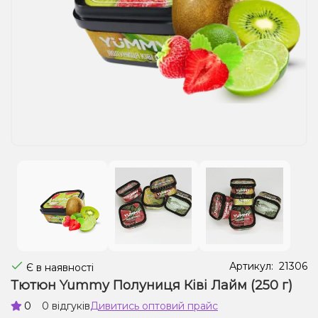
Рідини для електронних сигарет
Подарункові набори
Уцінка
Артикул:
21306
Є в наявності
Тютюн Yummy Полуниця Ківі Лайм (250 г)
0
0 відгуків
Дивитись оптовий прайс