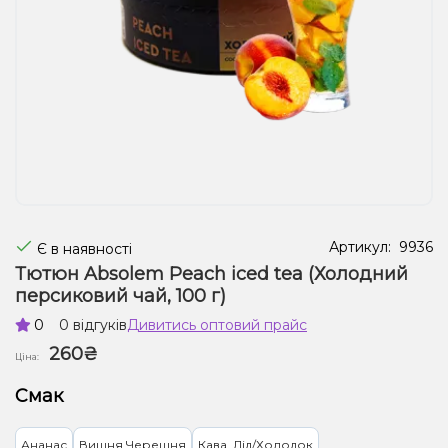
Рідини для електронних сигарет
Подарункові набори
Уцінка
Артикул:
9936
Є в наявності
Тютюн Absolem Peach iced tea (Холодний
персиковий чай, 100 г)
0
0 відгуків
Дивитись оптовий прайс
260₴
Ціна:
Смак
Ананас
Вишня Черешня
Кава, Лід/Холодок