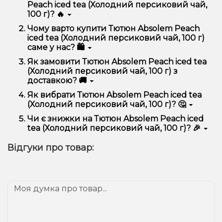
Peach iced tea (Холодний персиковий чай,
100 г)? 🔥
Тютюн Absolem Peach iced tea (Холодний
Чому варто купити Тютюн Absolem Peach
персиковий чай, 100 г) відрізняється високою
iced tea (Холодний персиковий чай, 100 г)
якістю, зручністю використання та надійністю.
саме у нас? 🛍️
Ми пропонуємо тільки оригінальну продукцію,
Як замовити Тютюн Absolem Peach iced tea
широкий асортимент, вигідні ціни та швидку
(Холодний персиковий чай, 100 г) з
доставку. Крім того, у нас регулярні акції та знижки
доставкою? 🚚
для клієнтів!
Оформити замовлення можна в кілька кліків:
Як вибрати Тютюн Absolem Peach iced tea
(Холодний персиковий чай, 100 г)? 🤔
Додайте Тютюн Absolem Peach iced tea
(Холодний персиковий чай, 100 г) до кошика.
Вибір залежить від ваших уподобань – наприклад,
Чи є знижки на Тютюн Absolem Peach iced
Перейдіть до оформлення замовлення.
якщо це кальян, враховуйте розмір, матеріал та тип
tea (Холодний персиковий чай, 100 г)? 🎉
чаші, якщо вейп – потужність та смак. Наші
Виберіть зручний спосіб оплати та доставки.
менеджери допоможуть підібрати ідеальний
Так! Ми регулярно проводимо акції та пропонуємо
Підтвердіть замовлення – ми швидко
Відгуки про товар:
варіант.
спеціальні пропозиції. Слідкуйте за оновленнями на
надішлемо його вам!
сайті та в нашому телеграм-каналі, щоб не
Доставка доступна по всій Україні, терміни
проґавити вигідні пропозиції!
залежать від вашого розташування.