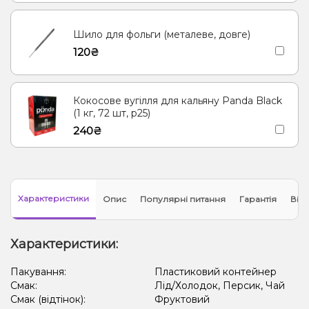
Шило для фольги (металеве, довге)
120₴
Кокосове вугілля для кальяну Panda Black
(1 кг, 72 шт, р25)
240₴
Характеристики
Опис
Популярні питання
Гарантія
Відг
Характеристики:
Пакування:
Пластиковий контейнер
Смак:
Лід/Холодок, Персик, Чай
Смак (відтінок):
Фруктовий