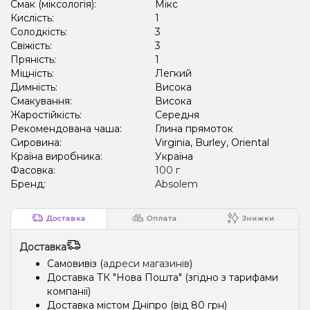
Смак (міксологія):
Мікс
Кислість:
1
Солодкість:
3
Свіжість:
3
Пряність:
1
Міцність:
Легкий
Димність:
Висока
Смакування:
Висока
Жаростійкість:
Середня
Рекомендована чаша:
Глина прямоток
Сировина:
Virginia, Burley, Oriental
Країна виробника:
Україна
Фасовка:
100 г
Бренд:
Absolem
Доставка
Оплата
Знижки
Доставка
Самовивіз (
адреси магазинів
)
Доставка ТК "Нова Пошта" (згідно з тарифами
компанії)
Доставка містом Дніпро (від 80 грн)