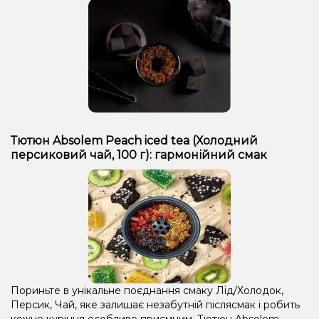
Тютюн Absolem Peach iced tea (Холодний
персиковий чай, 100 г): гармонійний смак
Пориньте в унікальне поєднання смаку Лід/Холодок,
Персик, Чай, яке залишає незабутній післясмак і робить
кожне куріння особливо приємним. Тютюн Absolem