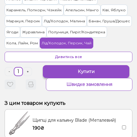
Карамель, Попкорн, Чізкейк
Апельсин, Манго
Ківі, Яблуко
Маракуя, Персик
Лід/Холодок, Малина
Банан, Груша/Дюшес
Ягоди
Журавлина
Полуниця, Пиріг/Кондитерка
Кола, Лайм, Ром
Лід/Холодок, Персик, Чай
Лимон, Малина, Чорниця/Лохина
Чізкейк
Ананас, Ягоди
Дивитись все
Чай
Манго
Малина, Персик
Купити
-
+
Швидке замовлення
З цим товаром купують
Щипці для кальяну Blade (Металевий)
190₴