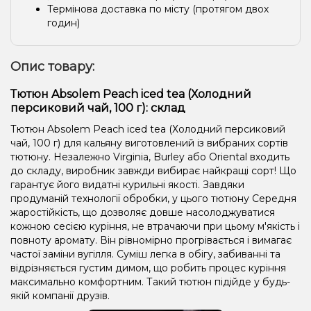
Термінова доставка по місту (протягом двох
годин)
Опис товару:
Тютюн Absolem Peach iced tea (Холодний
персиковий чай, 100 г): склад
Тютюн Absolem Peach iced tea (Холодний персиковий
чай, 100 г) для кальяну виготовлений із вибраних сортів
тютюну. Незалежно Virginia, Burley або Oriental входить
до складу, виробник завжди вибирає найкращі сорт! Що
гарантує його видатні курильні якості. Завдяки
продуманій технології обробки, у цього тютюну Середня
жаростійкість, що дозволяє довше насолоджуватися
кожною сесією куріння, не втрачаючи при цьому м'якість і
повноту аромату. Він рівномірно прогрівається і вимагає
частої заміни вугілля. Суміш легка в обігу, забиванні та
відрізняється густим димом, що робить процес куріння
максимально комфортним. Такий тютюн підійде у будь-
якій компанії друзів.