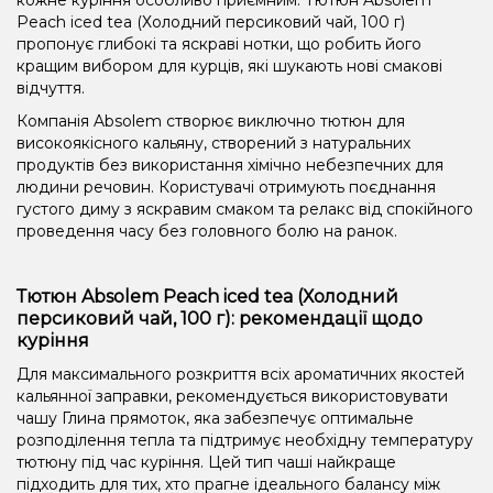
Peach iced tea (Холодний персиковий чай, 100 г)
пропонує глибокі та яскраві нотки, що робить його
кращим вибором для курців, які шукають нові смакові
відчуття.
Компанія Absolem створює виключно тютюн для
високоякісного кальяну, створений з натуральних
продуктів без використання хімічно небезпечних для
людини речовин. Користувачі отримують поєднання
густого диму з яскравим смаком та релакс від спокійного
проведення часу без головного болю на ранок.
Тютюн Absolem Peach iced tea (Холодний
персиковий чай, 100 г): рекомендації щодо
куріння
Для максимального розкриття всіх ароматичних якостей
кальянної заправки, рекомендується використовувати
чашу Глина прямоток, яка забезпечує оптимальне
розподілення тепла та підтримує необхідну температуру
тютюну під час куріння. Цей тип чаші найкраще
підходить для тих, хто прагне ідеального балансу між