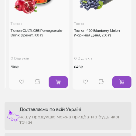
Тютюн
Тютюн
Тютюн CULTt G86 Pomegranate
Тютюн 420 Blueberry Melon
Drink (Гранат, 100 г)
(Чорниця Диня, 250 г)
0 Відгуків
0 Відгуків
370₴
645₴
Доставляємо по всій Україні
нашу продукцію можна придбати з будь-якої
точки