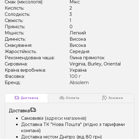
Смак (міксологія):
Мікс
Кислість:
2
Солодкість:
3
Свіжість:
1
Пряність:
0
Міцність:
Легкий
Димність:
Висока
Смакування:
Висока
Жаростійкість:
Середня
Рекомендована чаша:
Глина прямоток
Сировина:
Virginia, Burley, Oriental
Країна виробника:
Україна
Фасовка:
100 г
Бренд:
Absolem
Доставка
Оплата
Знижки
Доставка
Самовивіз (
адреси магазинів
)
Доставка ТК "Нова Пошта" (згідно з тарифами
компанії)
Доставка містом Дніпро (від 80 грн)