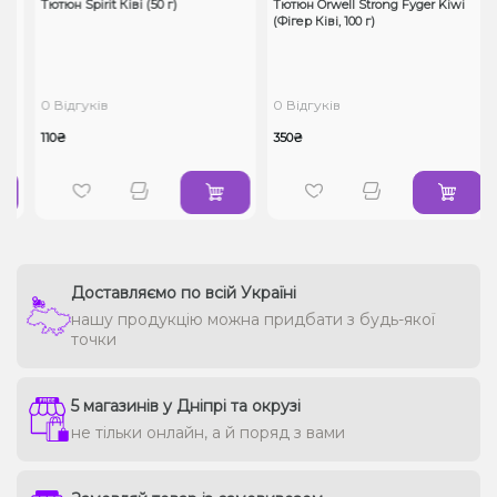
50
Тютюн Spirit Ківі (50 г)
Тютюн Orwell Strong Fyger Kiwi
(Фігер Ківі, 100 г)
0 Відгуків
0 Відгуків
110₴
350₴
Доставляємо по всій Україні
нашу продукцію можна придбати з будь-якої
точки
5 магазинів у Дніпрі та окрузі
не тільки онлайн, а й поряд з вами