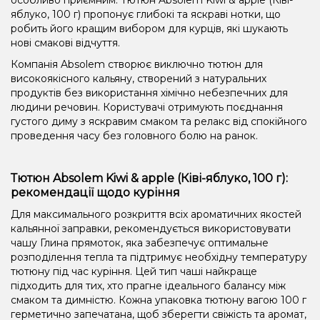
яблуко, 100 г) пропонує глибокі та яскраві нотки, що
робить його кращим вибором для курців, які шукають
нові смакові відчуття.
Компанія Absolem створює виключно тютюн для
високоякісного кальяну, створений з натуральних
продуктів без використання хімічно небезпечних для
людини речовин. Користувачі отримують поєднання
густого диму з яскравим смаком та релакс від спокійного
проведення часу без головного болю на ранок.
Тютюн Absolem Kiwi & apple (Ківі-яблуко, 100 г):
рекомендації щодо куріння
Для максимального розкриття всіх ароматичних якостей
кальянної заправки, рекомендується використовувати
чашу Глина прямоток, яка забезпечує оптимальне
розподілення тепла та підтримує необхідну температуру
тютюну під час куріння. Цей тип чаші найкраще
підходить для тих, хто прагне ідеального балансу між
смаком та димністю. Кожна упаковка тютюну вагою 100 г
герметично запечатана, щоб зберегти свіжість та аромат,