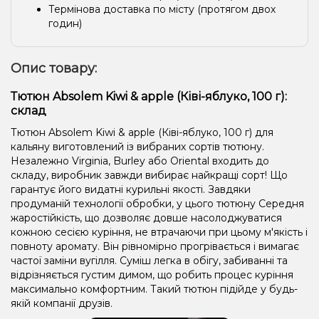
Термінова доставка по місту (протягом двох
годин)
Опис товару:
Тютюн Absolem Kiwi & apple (Ківі-яблуко, 100 г):
склад
Тютюн Absolem Kiwi & apple (Ківі-яблуко, 100 г) для
кальяну виготовлений із вибраних сортів тютюну.
Незалежно Virginia, Burley або Oriental входить до
складу, виробник завжди вибирає найкращі сорт! Що
гарантує його видатні курильні якості. Завдяки
продуманій технології обробки, у цього тютюну Середня
жаростійкість, що дозволяє довше насолоджуватися
кожною сесією куріння, не втрачаючи при цьому м'якість і
повноту аромату. Він рівномірно прогрівається і вимагає
частої заміни вугілля. Суміш легка в обігу, забиванні та
відрізняється густим димом, що робить процес куріння
максимально комфортним. Такий тютюн підійде у будь-
якій компанії друзів.