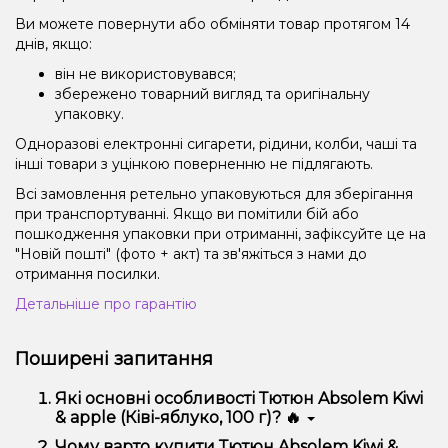
Ви можете повернути або обміняти товар протягом 14
днів, якщо:
він не використовувався;
збережено товарний вигляд та оригінальну
упаковку.
Одноразові електронні сигарети, рідини, колби, чаші та
інші товари з уцінкою поверненню не підлягають.
Всі замовлення ретельно упаковуються для зберігання
при транспортуванні. Якщо ви помітили бій або
пошкодження упаковки при отриманні, зафіксуйте це на
"Новій пошті" (фото + акт) та зв'яжіться з нами до
отримання посилки.
Детальніше про гарантію
Поширені запитання
Які основні особливості Тютюн Absolem Kiwi
& apple (Ківі-яблуко, 100 г)? 🔥
Тютюн Absolem Kiwi & apple (Ківі-яблуко, 100 г)
Чому варто купити Тютюн Absolem Kiwi &