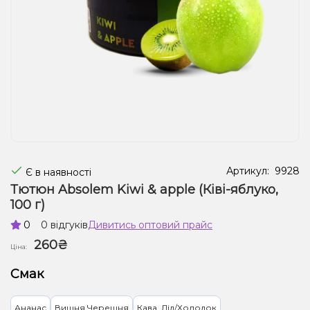
Рідини для електронних сигарет
Подарункові набори
Уцінка
Артикул:
9928
Є в наявності
Тютюн Absolem Kiwi & apple (Ківі-яблуко,
100 г)
0
0 відгуків
Дивитись оптовий прайс
260₴
Ціна:
Смак
Ананас
Вишня Черешня
Кава, Лід/Холодок