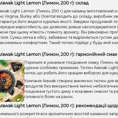
rawak Light Lemon (Лимон, 200 г): склад
awak Light Lemon (Лимон, 200 г) для кальяну виготовлений із
 Virginia, Burley або Oriental входить до складу, виробник 
гарантує його видатні курильні якості. Завдяки продуманій те
ередня жаростійкість, що дозволяє довше насолоджуватися к
ючи при цьому м'якість і повноту аромату. Він рівномірно прогр
гілля. Суміш легка в обігу, забиванні та відрізняється густим
аксимально комфортним. Такий тютюн підійде у будь-якій комп
rawak Light Lemon (Лимон, 200 г): гармонійний смак
Пориньте в унікальне поєднання смаку Лимон, як
куріння особливо приємним. Тютюн Arawak Light 
нотки, що робить його кращим вибором для курців
Компанія Arawak створює виключно тютюн для ви
продуктів без використання хімічно небезпечни
поєднання густого диму з яскравим смаком та ре
головного болю на ранок.
rawak Light Lemon (Лимон, 200 г): рекомендації щод
имального розкриття всіх ароматичних якостей кальянної зап