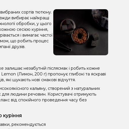
 вибраних сортів тютюну.
завжди вибирає найкращі
хнології обробки, у цього
ожною сесією куріння,
івається і вимагає частої
 димом, що робить процес
анії друзів.
е залишає незабутній післясмак і робить кожне
Lemon (Лимон, 200 г) пропонує глибокі та яскраві
, які шукають нові смакові відчуття.
сокоякісного кальяну, створений з натуральних
х для людини речовин. Користувачі отримують
лакс від спокійного проведення часу без
о куріння
равки, рекомендується