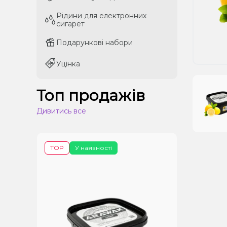
Рідини для електронних
Рідини для електронних
сигарет
сигарет
Подарункові набори
Подарункові набори
Уцінка
Уцінка
Топ продажів
Дивитись все
TOP
У наявності