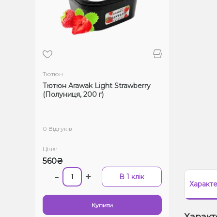
Тютюн
Тютюн Arawak Light Strawberry
(Полуниця, 200 г)
0 Відгуків
Ціна:
560₴
-
+
В 1 клік
Характ
Купити