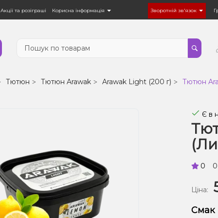
Акції та розіграші
Корисна інформація
Зворотній зв'язок
Г
Тютюн
Тютюн Arawak
Arawak Light (200 г)
Тютюн Ara
Є в 
Тют
(Ли
0
0
Ціна:
Смак