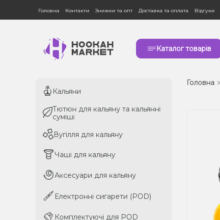
Головна
Контакти
Знижки та опт
Доставка та оплата
Відгуки
Каталог товарів
Головна
Кальяни
Кальяни
Тютюн для кальяну та кальянні
Тютюн для кальяну та кальянні
суміші
суміші
Вугілля для кальяну
Вугілля для кальяну
Чаші для кальяну
Чаші для кальяну
Аксесуари для кальяну
Аксесуари для кальяну
Електронні сигарети (POD)
Електронні сигарети (POD)
Комплектуючі для POD
Комплектуючі для POD