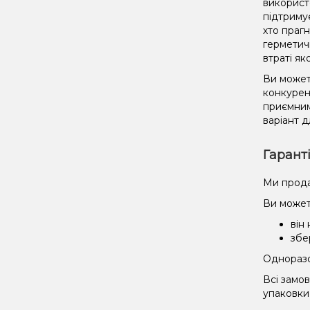
використ
підтриму
хто праг
герметич
втраті як
Ви может
конкурент
приємним
варіант д
Гарант
Ми прода
Ви может
він
збе
Одноразов
Всі замо
упаковки 