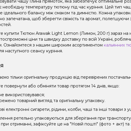
овувати чашу Глина прямоток, яка забезпечує оптимальне роз
є необхідну температуру тютюну під час куріння. Цей тип чаш
не ідеального балансу між смаком та димністю. Кожна упаковк
но запечатана, щоб зберегти свіжість та аромат, полегшуючи 
остей.
е купити Тютюн Arawak Light Lemon (Лимон, 200 г) зараз на
оспроможні ціни та швидку доставку по всій Україні, роблячи
. Ознайомтеся з нашим широким асортиментом
кальянних т
ля наступного сеансу куріння.
ія
ємо тільки оригінальну продукцію від перевірених постачальн
е повернути або обміняти товар протягом 14 днів, якщо:
 не використовувався;
режено товарний вигляд та оригінальну упаковку.
і електронні сигарети, рідини, колби, чаші та інші товари з
влення ретельно упаковуються для зберігання при транспорт
при отриманні, зафіксуйте це на "Новій пошті" (фото + акт) та