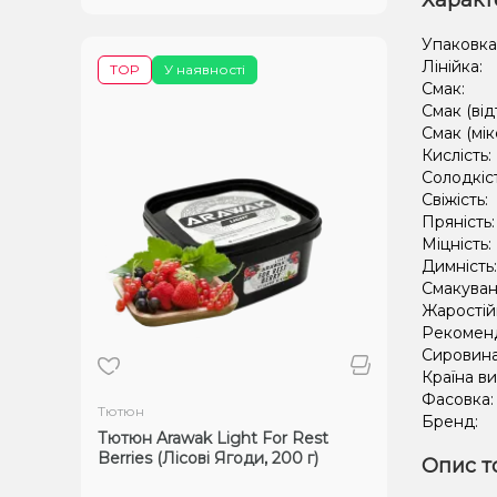
Характ
Упаковка
Лінійка:
TOP
У наявності
Смак:
Смак (від
Смак (мік
Кислість:
Солодкіс
Свіжість:
Пряність
Міцність:
Димність
Смакуван
Жаростій
Рекомен
Сировин
Країна в
Фасовка
Тютюн
Бренд:
Тютюн Arawak Light For Rest
Berries (Лісові Ягоди, 200 г)
Опис т