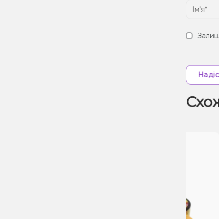
Залиш
Надіс
Схо