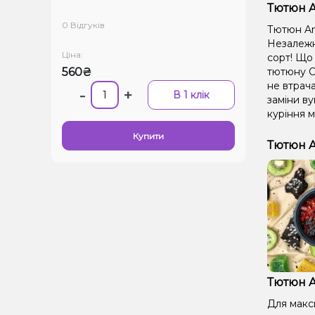
Тютюн A
0 Відгуків
Тютюн Ar
Незалежно
Ціна:
сорт! Що 
560₴
тютюну С
не втрача
-
+
В 1 клік
заміни ву
куріння м
Купити
Тютюн A
Тютюн A
Для макс