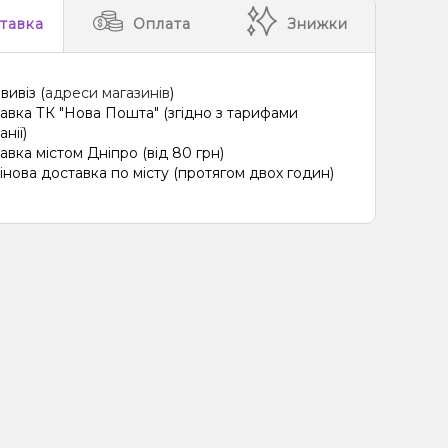
тавка
Оплата
Знижки
вивіз (
адреси магазинів
)
авка ТК "Нова Пошта" (згідно з тарифами
нії)
авка містом Дніпро (від 80 грн)
інова доставка по місту (протягом двох годин)