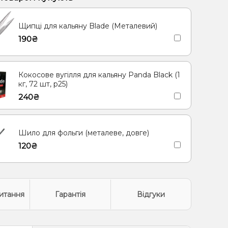
Щипці для кальяну Blade (Металевий)
190₴
Кокосове вугілля для кальяну Panda Black (1
кг, 72 шт, р25)
240₴
Шило для фольги (металеве, довге)
120₴
итання
Гарантія
Відгуки