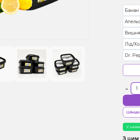
Банан
Апельс
Вишня
Лід/Хо
Dr. Pe
Грейп
Лікер,
-
Диня
Груша
Ананас
Швидк
Апель
У наяв
Перси
З цим