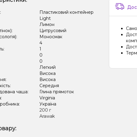
еристики:
Дос
:
Пластиковий контейнер
Light
Лимон
Само
тінок):
Цитрусовий
Дост
сологія):
Моносмак
компа
4
Дост
ть:
1
Терм
0
:
0
Легкий
:
Висока
ня:
Висока
кість:
Середня
дована чаша:
Глина прямоток
а:
Virginia
иробника:
Україна
:
200 г
Arawak
овару: