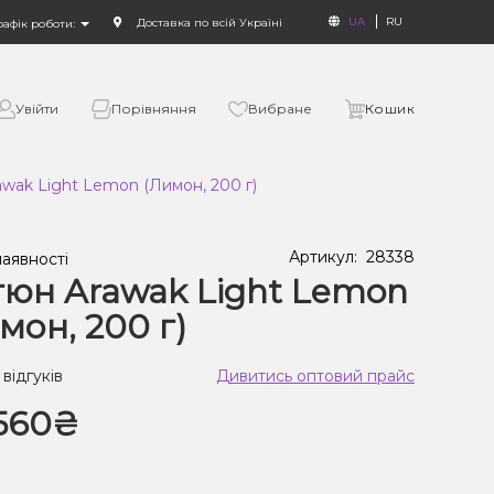
UA
RU
Доставка по всій Україні
рафік роботи:
Увійти
Порівняння
Вибране
Кошик
wak Light Lemon (Лимон, 200 г)
Артикул:
28338
наявності
юн Arawak Light Lemon
мон, 200 г)
 відгуків
Дивитись оптовий прайс
560₴