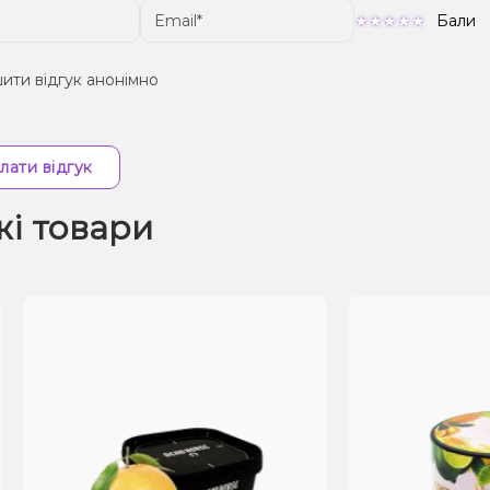
Бали
ити відгук анонімно
лати відгук
жі товари