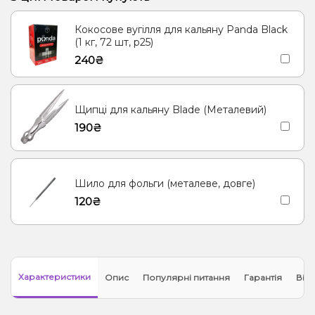
Кокосове вугілля для кальяну Panda Black
(1 кг, 72 шт, р25)
240₴
Щипці для кальяну Blade (Металевий)
190₴
Шило для фольги (металеве, довге)
120₴
Характеристики
Опис
Популярні питання
Гарантія
Відг