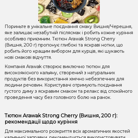
Пориньте в унікальне поєднання смаку Вишня/Черешня,
яке залишає незабутній післясмак і робить кожне куріння
особливо приємним. Тютюн Arawak Strong Cherry
(Вишня, 200 г) пропонує глибокі та яскраві нотки, що
робить його кращим вибором для курців, які шукають
нові смакові відчуття.
Компанія Arawak створює виключно тютюн для
високоякісного кальяну, створений з натуральних
продуктів без використання хімічно небезпечних для
людини речовин. Користувачі отримують поєднання
густого диму з яскравим смаком та релакс від спокійного
проведення часу без головного болю на ранок.
Тютюн Arawak Strong Cherry (Вишня, 200 г):
рекомендації щодо куріння
Для максимального розкриття всіх ароматичних якостей
кальянної заправки, рекомендується використовувати