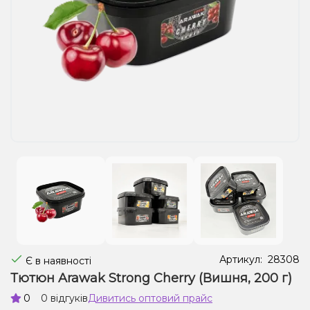
Рідини для електронних сигарет
Подарункові набори
Уцінка
Артикул:
28308
Є в наявності
Тютюн Arawak Strong Cherry (Вишня, 200 г)
0
0 відгуків
Дивитись оптовий прайс