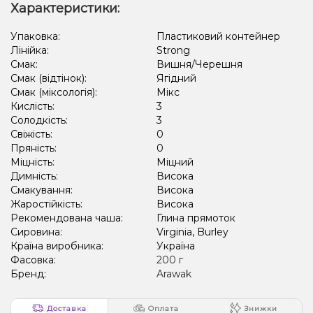
Характеристики:
Упаковка:
Пластиковий контейнер
Лінійка:
Strong
Смак:
Вишня/Черешня
Смак (відтінок):
Ягідний
Смак (міксологія):
Мікс
Кислість:
3
Солодкість:
3
Свіжість:
0
Пряність:
0
Міцність:
Міцний
Димність:
Висока
Смакування:
Висока
Жаростійкість:
Висока
Рекомендована чаша:
Глина прямоток
Сировина:
Virginia, Burley
Країна виробника:
Україна
Фасовка:
200 г
Бренд:
Arawak
Доставка
Оплата
Знижки