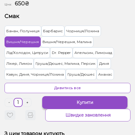
650₴
Ціна:
Смак
Банан, Полуниця
Барбарис
Чорниця/Лохина
Вишня/Черешня
Вишня/Черешня, Малина
Лід/Холодок, Цитруси
Dr. Pepper
Апельсин, Лимонад
Лікер, Лимон
Груша/Дюшес, Малина, Персик
Диня
Кавун, Диня, Чорниця/Лохина
Груша/Дюшес
Ананас
Полуниця
Суниця
Ягоди
Енергетик
Грейпфрут
Яблуко
Дивитись все
Лимон
Малина
Ананас, Апельсин, Банан, Грейпфрут.
Кавун
Купити
-
+
Швидке замовлення
З цим товаром купують