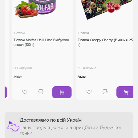
Тютюн
Тютюн
Тютюн Molfar Chill Line Вибухові
Тютюн Creepy Cherry (Вишня, 250
ягоди (100 г)
г)
0 Відгуків
0 Відгуків
290₴
840₴
Доставляємо по всій Україні
нашу продукцію можна придбати з будь-якої
точки