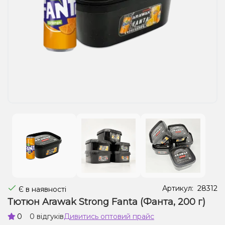
Рідини для електронних сигарет
Подарункові набори
Уцінка
Артикул:
28312
Є в наявності
Тютюн Arawak Strong Fanta (Фанта, 200 г)
0
0 відгуків
Дивитись оптовий прайс