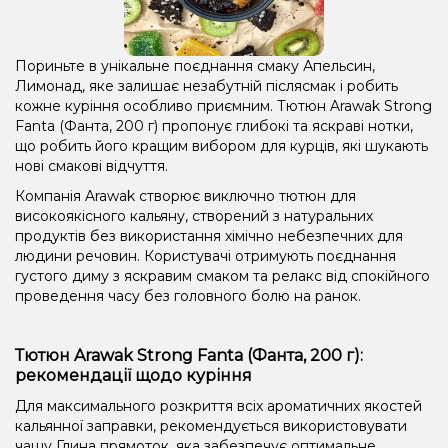
Пориньте в унікальне поєднання смаку Апельсин,
Лимонад, яке залишає незабутній післясмак і робить
кожне куріння особливо приємним. Тютюн Arawak Strong
Fanta (Фанта, 200 г) пропонує глибокі та яскраві нотки,
що робить його кращим вибором для курців, які шукають
нові смакові відчуття.
Компанія Arawak створює виключно тютюн для
високоякісного кальяну, створений з натуральних
продуктів без використання хімічно небезпечних для
людини речовин. Користувачі отримують поєднання
густого диму з яскравим смаком та релакс від спокійного
проведення часу без головного болю на ранок.
Тютюн Arawak Strong Fanta (Фанта, 200 г):
рекомендації щодо куріння
Для максимального розкриття всіх ароматичних якостей
кальянної заправки, рекомендується використовувати
чашу Глина прямоток, яка забезпечує оптимальне