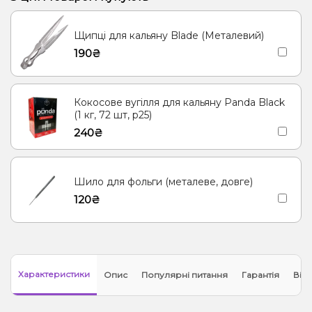
Щипці для кальяну Blade (Металевий)
190₴
Кокосове вугілля для кальяну Panda Black
(1 кг, 72 шт, р25)
240₴
Шило для фольги (металеве, довге)
120₴
Характеристики
Опис
Популярні питання
Гарантія
Відг