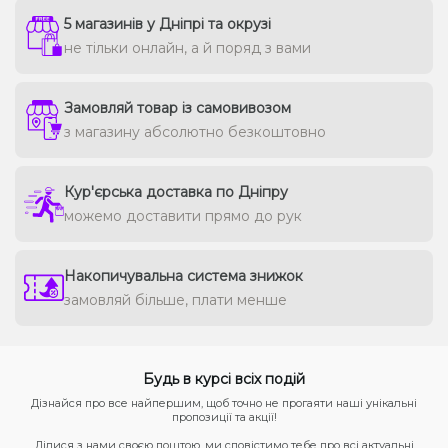
5 магазинів у Дніпрі та окрузі
не тільки онлайн, а й поряд з вами
Замовляй товар із самовивозом
з магазину абсолютно безкоштовно
Кур'єрська доставка по Дніпру
можемо доставити прямо до рук
Накопичувальна система знижок
замовляй більше, плати менше
Будь в курсі всіх подій
Дізнайся про все найпершим, щоб точно не прогаяти наші унікальні
пропозиції та акції!
Ділися з нами своєю поштою, ми сповістимо тебе про всі актуальні