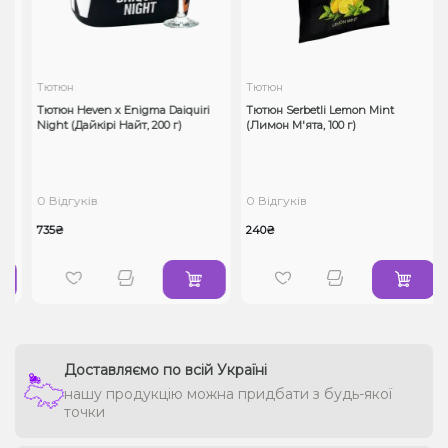
Тютюн
Тютюн
de
Тютюн Heven x Enigma Daiquiri
Тютюн Serbetli Lemon Mint
Night (Дайкірі Найт, 200 г)
(Лимон М'ята, 100 г)
0 Відгуків
0 Відгуків
735₴
240₴
Доставляємо по всій Україні
нашу продукцію можна придбати з будь-якої
точки