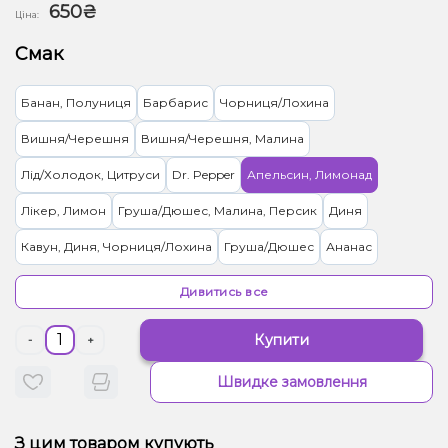
650₴
Ціна:
Смак
Банан, Полуниця
Барбарис
Чорниця/Лохина
Вишня/Черешня
Вишня/Черешня, Малина
Лід/Холодок, Цитруси
Dr. Pepper
Апельсин, Лимонад
Лікер, Лимон
Груша/Дюшес, Малина, Персик
Диня
Кавун, Диня, Чорниця/Лохина
Груша/Дюшес
Ананас
Полуниця
Суниця
Ягоди
Енергетик
Грейпфрут
Яблуко
Дивитись все
Лимон
Малина
Ананас, Апельсин, Банан, Грейпфрут.
Кавун
Купити
-
+
Швидке замовлення
З цим товаром купують