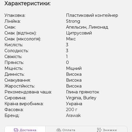
Характеристики:
Упаковка:
Пластиковий контейнер
Лінійка:
Strong
Смак:
Апельсин, Лимонад
Смак (відтінок):
Цитрусовий
Смак (міксологія):
Мікс
Кислість:
3
Солодкість:
3
Свіжість:
1
Пряність:
0
Міцність:
Міцний
Димність:
Висока
Смакування:
Висока
Жаростійкість:
Висока
Рекомендована чаша:
Глина прямоток
Сировина:
Virginia, Burley
Країна виробника:
Україна
Фасовка:
200 г
Бренд:
Arawak
Доставка
Оплата
Знижки