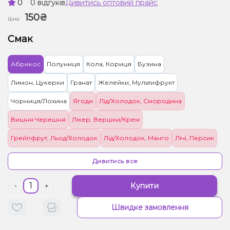
0
0 відгуків
Дивитись оптовий прайс
150₴
Ціна:
Смак
Абрикос
Полуниця
Кола, Кориця
Бузина
Лимон, Цукерки
Гранат
Желейки, Мультифрукт
Чорниця/Лохина
Ягоди
Лід/Холодок, Смородина
Вишня Черешня
Лікер, Вершки/Крем
Грейпфрут, Льод/Холодок
Лід/Холодок, Манго
Лічі, Персик
Ананас
Слива
Цукерки, Яблуко
Апельсин
Бекон
Вино
Дивитись все
Кола, Манго
Ананас, Манго, Маракуя, Печиво
Виноград
Купити
-
+
Пиріг/Кондитерка, Ром
Віскі, Мед
Квіти, Чай
Гарбуз
Лимон
Швидке замовлення
Кавун
Ківі, Полуниця
Кокос, Печиво