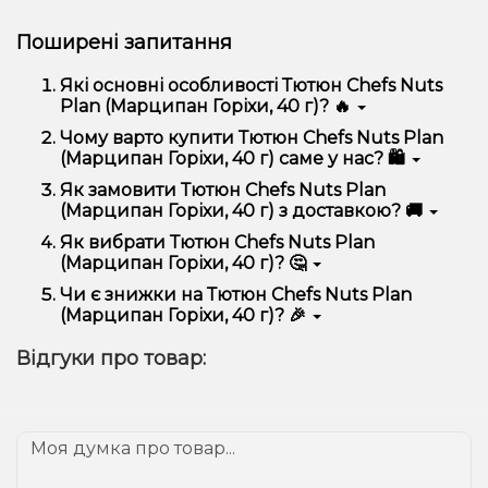
Поширені запитання
Які основні особливості Тютюн Chefs Nuts
Plan (Марципан Горіхи, 40 г)? 🔥
Тютюн Chefs Nuts Plan (Марципан Горіхи, 40 г)
Чому варто купити Тютюн Chefs Nuts Plan
відрізняється високою якістю, зручністю
(Марципан Горіхи, 40 г) саме у нас? 🛍️
використання та надійністю.
Ми пропонуємо тільки оригінальну продукцію,
Як замовити Тютюн Chefs Nuts Plan
широкий асортимент, вигідні ціни та швидку
(Марципан Горіхи, 40 г) з доставкою? 🚚
доставку. Крім того, у нас регулярні акції та знижки
для клієнтів!
Оформити замовлення можна в кілька кліків:
Як вибрати Тютюн Chefs Nuts Plan
(Марципан Горіхи, 40 г)? 🤔
Додайте Тютюн Chefs Nuts Plan (Марципан
Горіхи, 40 г) до кошика.
Вибір залежить від ваших уподобань – наприклад,
Чи є знижки на Тютюн Chefs Nuts Plan
Перейдіть до оформлення замовлення.
якщо це кальян, враховуйте розмір, матеріал та тип
(Марципан Горіхи, 40 г)? 🎉
чаші, якщо вейп – потужність та смак. Наші
Виберіть зручний спосіб оплати та доставки.
менеджери допоможуть підібрати ідеальний
Так! Ми регулярно проводимо акції та пропонуємо
Підтвердіть замовлення – ми швидко
Відгуки про товар:
варіант.
спеціальні пропозиції. Слідкуйте за оновленнями на
надішлемо його вам!
сайті та в нашому телеграм-каналі, щоб не
Доставка доступна по всій Україні, терміни
проґавити вигідні пропозиції!
залежать від вашого розташування.