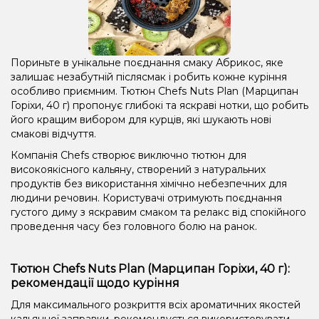
Пориньте в унікальне поєднання смаку Абрикос, яке
залишає незабутній післясмак і робить кожне куріння
особливо приємним. Тютюн Chefs Nuts Plan (Марципан
Горіхи, 40 г) пропонує глибокі та яскраві нотки, що робить
його кращим вибором для курців, які шукають нові
смакові відчуття.
Компанія Chefs створює виключно тютюн для
високоякісного кальяну, створений з натуральних
продуктів без використання хімічно небезпечних для
людини речовин. Користувачі отримують поєднання
густого диму з яскравим смаком та релакс від спокійного
проведення часу без головного болю на ранок.
Тютюн Chefs Nuts Plan (Марципан Горіхи, 40 г):
рекомендації щодо куріння
Для максимального розкриття всіх ароматичних якостей
кальянної заправки, рекомендується використовувати