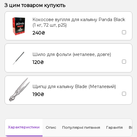
З цим товаром купують
Кокосове вугілля для кальяну Panda Black
(1 кг, 72 шт, р25)
240₴
Шило для фольги (металеве, довге)
120₴
Щипці для кальяну Blade (Металевий)
190₴
Характеристики
Опис
Популярні питання
Гарантія
Відг