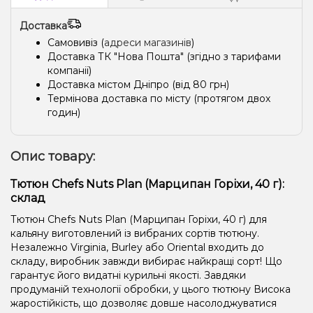
Доставка
Самовивіз (
адреси магазинів
)
Доставка ТК "Нова Пошта" (згідно з тарифами
компанії)
Доставка містом Дніпро (від 80 грн)
Термінова доставка по місту (протягом двох
годин)
Опис товару:
Тютюн Chefs Nuts Plan (Марципан Горіхи, 40 г):
склад
Тютюн Chefs Nuts Plan (Марципан Горіхи, 40 г) для
кальяну виготовлений із вибраних сортів тютюну.
Незалежно Virginia, Burley або Oriental входить до
складу, виробник завжди вибирає найкращі сорт! Що
гарантує його видатні курильні якості. Завдяки
продуманій технології обробки, у цього тютюну Висока
жаростійкість, що дозволяє довше насолоджуватися