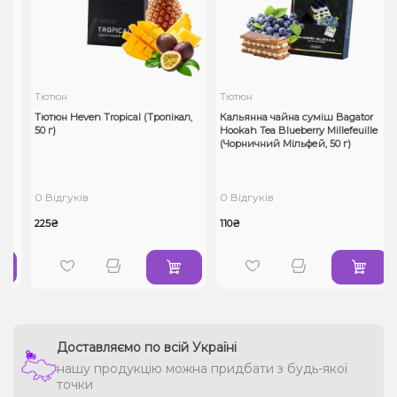
Тютюн
Тютюн
г)
Тютюн Heven Tropical (Тропікал,
Кальянна чайна суміш Bagator
50 г)
Hookah Tea Blueberry Millefeuille
(Чорничний Мільфей, 50 г)
0 Відгуків
0 Відгуків
225₴
110₴
Доставляємо по всій Україні
нашу продукцію можна придбати з будь-якої
точки