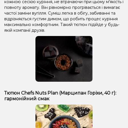
кожною сесією куріння, не втрачаючи при цьому м'якість і
повноту аромату. Він рівномірно прогрівається і вимагає
частої заміни вугілля. Суміш легка в обігу, забиванні та
відрізняється густим димом, що робить процес куріння
максимально комфортним. Такий тютюн підійде у будь-
якій компанії друзів.
Тютюн Chefs Nuts Plan (Марципан Горіхи, 40 г):
гармонійний смак