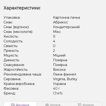
Характеристики:
Упаковка:
Картонна пачка
Смак:
Абрикос
Смак (відтінок):
Кондитерський
Смак (міксологія):
Мікс
Кислість:
0
Солодкість:
4
Свіжість:
0
Пряність:
2
Міцність:
Міцний
Димність:
Помірна
Смакування:
Помірна
Жаростійкість:
Висока
Рекомендована чаша:
Глина фаннел
Сировина:
Virginia, Burley
Країна виробника:
Україна
Фасовка:
40 г
Бренд:
Chefs
Доставка
Оплата
Знижки