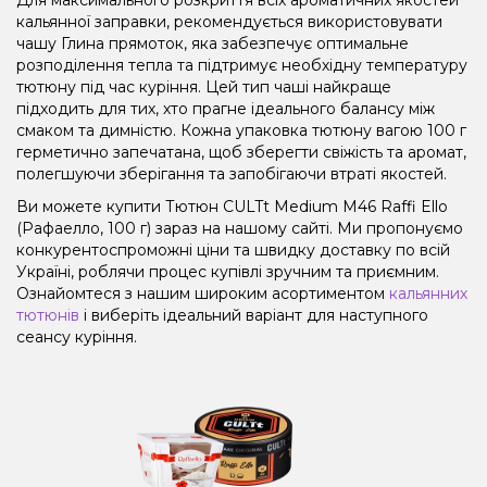
кальянної заправки, рекомендується використовувати
чашу Глина прямоток, яка забезпечує оптимальне
розподілення тепла та підтримує необхідну температуру
тютюну під час куріння. Цей тип чаші найкраще
підходить для тих, хто прагне ідеального балансу між
смаком та димністю. Кожна упаковка тютюну вагою 100 г
герметично запечатана, щоб зберегти свіжість та аромат,
полегшуючи зберігання та запобігаючи втраті якостей.
Ви можете купити Тютюн CULTt Medium M46 Raffi Ello
(Рафаелло, 100 г) зараз на нашому сайті. Ми пропонуємо
конкурентоспроможні ціни та швидку доставку по всій
Україні, роблячи процес купівлі зручним та приємним.
Ознайомтеся з нашим широким асортиментом
кальянних
тютюнів
і виберіть ідеальний варіант для наступного
сеансу куріння.