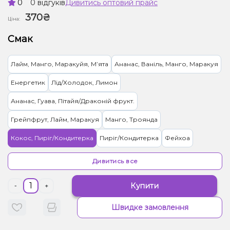
0
0 відгуків
Дивитись оптовий прайс
370₴
Ціна:
Смак
Лайм, Манго, Маракуйя, Мʼята
Ананас, Ваніль, Манго, Маракуя
Енергетик
Лід/Холодок, Лимон
Ананас, Гуава, Пітайя/Драконій фрукт.
Грейпфрут, Лайм, Маракуя
Манго, Троянда
Кокос, Пиріг/Кондитерка
Пиріг/Кондитерка
Фейхоа
Диня, Жуйка (фруктова)
Чорниця/Лохина
Гранат
Дивитись все
Лайм, Бузина
Ваніль, Вишня/Черешня, Кола
Купити
-
+
Вишня/Черешня, Чорниця/Лохина
Швидке замовлення
Малина, Персик, Лід/Холодок