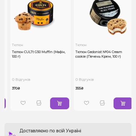
Тютюн
Тютюн
Тютюн CULTt G50 Muffin (Мафін,
Тютюн Gedonist №04 Cream
100 г)
cookie (Печень Крем, 100 г)
0 Відгуків
0 Відгуків
370₴
355₴
Доставляємо по всій Україні