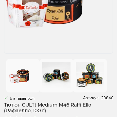
Рідини для електронних сигарет
Подарункові набори
Уцінка
Артикул:
20846
Є в наявності
Тютюн CULTt Medium M46 Raffi Ello
(Рафаелло, 100 г)