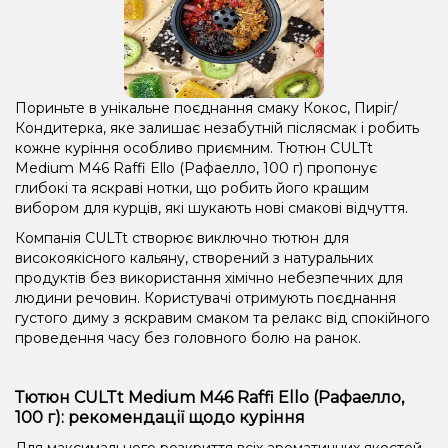
Пориньте в унікальне поєднання смаку Кокос, Пиріг/
Кондитерка, яке залишає незабутній післясмак і робить
кожне куріння особливо приємним. Тютюн CULTt
Medium M46 Raffi Ello (Рафаелло, 100 г) пропонує
глибокі та яскраві нотки, що робить його кращим
вибором для курців, які шукають нові смакові відчуття.
Компанія CULTt створює виключно тютюн для
високоякісного кальяну, створений з натуральних
продуктів без використання хімічно небезпечних для
людини речовин. Користувачі отримують поєднання
густого диму з яскравим смаком та релакс від спокійного
проведення часу без головного болю на ранок.
Тютюн CULTt Medium M46 Raffi Ello (Рафаелло,
100 г): рекомендації щодо куріння
Для максимального розкриття всіх ароматичних якостей