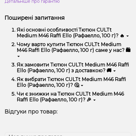
Детальніше про гарантію
Поширені запитання
Які основні особливості Тютюн CULTt
Medium M46 Raffi Ello (Рафаелло, 100 г)? 🔥
Тютюн CULTt Medium M46 Raffi Ello (Рафаелло, 100
Чому варто купити Тютюн CULTt Medium
г) відрізняється високою якістю, зручністю
M46 Raffi Ello (Рафаелло, 100 г) саме у нас? 🛍️
використання та надійністю.
Ми пропонуємо тільки оригінальну продукцію,
Як замовити Тютюн CULTt Medium M46 Raffi
широкий асортимент, вигідні ціни та швидку
Ello (Рафаелло, 100 г) з доставкою? 🚚
доставку. Крім того, у нас регулярні акції та знижки
для клієнтів!
Оформити замовлення можна в кілька кліків:
Як вибрати Тютюн CULTt Medium M46 Raffi
Ello (Рафаелло, 100 г)? 🤔
Додайте Тютюн CULTt Medium M46 Raffi Ello
(Рафаелло, 100 г) до кошика.
Вибір залежить від ваших уподобань – наприклад,
Чи є знижки на Тютюн CULTt Medium M46
Перейдіть до оформлення замовлення.
якщо це кальян, враховуйте розмір, матеріал та тип
Raffi Ello (Рафаелло, 100 г)? 🎉
чаші, якщо вейп – потужність та смак. Наші
Виберіть зручний спосіб оплати та доставки.
менеджери допоможуть підібрати ідеальний
Так! Ми регулярно проводимо акції та пропонуємо
Підтвердіть замовлення – ми швидко
Відгуки про товар:
варіант.
спеціальні пропозиції. Слідкуйте за оновленнями на
надішлемо його вам!
сайті та в нашому телеграм-каналі, щоб не
Доставка доступна по всій Україні, терміни
проґавити вигідні пропозиції!
залежать від вашого розташування.