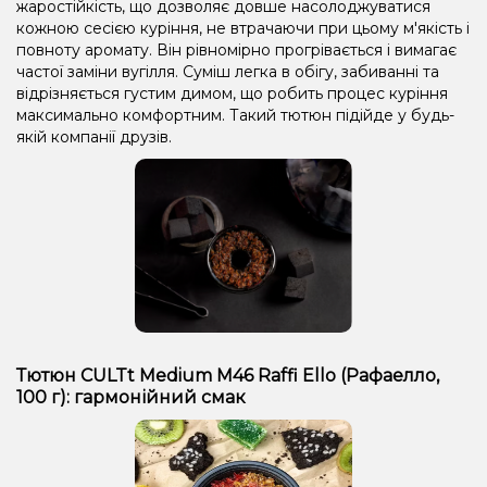
жаростійкість, що дозволяє довше насолоджуватися
кожною сесією куріння, не втрачаючи при цьому м'якість і
повноту аромату. Він рівномірно прогрівається і вимагає
частої заміни вугілля. Суміш легка в обігу, забиванні та
відрізняється густим димом, що робить процес куріння
максимально комфортним. Такий тютюн підійде у будь-
якій компанії друзів.
Тютюн CULTt Medium M46 Raffi Ello (Рафаелло,
100 г): гармонійний смак