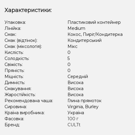
Апельсин, Лайм, Лід/Холодок, Квіти
Ананас, Кавун, Диня
Характеристики:
Апельсин, Лайм, М'ята
Грейпфрут, Полуниця, Малина
Упаковка:
Пластиковий контейнер
Лінійка:
Medium
Полуниця, Пиріг/Кондитерка, Чізкейк
Смак:
Кокос, Пиріг/Кондитерка
Амарето, Лимон, Пиріг/Кондитерка
Виноград, Лід/Холодок
Смак (відтінок):
Кондитерський
Смак (міксологія):
Мікс
Апельсин, Грейпфрут
Кавун, Ягоди
Кислість:
0
Солодкість:
5
Свіжість:
0
Пряність:
0
Міцність:
Середній
Димність:
Висока
Смакування:
Висока
Жаростійкість:
Висока
Рекомендована чаша:
Глина прямоток
Сировина:
Virginia, Burley
Країна виробника:
Україна
Фасовка:
100 г
Бренд:
CULTt