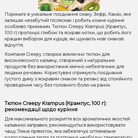
Пориньте в унікальне поєднання смаку Зефір, Какао, яке
залишає незабутній післясмак і робить кожне куріння
особливо приємним. Тютюн Creepy Krampus (Крампус,
100 г) пропонує глибокі та яскраві нотки, що робить його
кращим вибором для курців, які шукають нові смакові
відчуття.
Компанія Creepy створює виключно тютюн для
високоякісного кальяну, створений з натуральних
продуктів без використання хімічно небезпечних для
людини речовин. Користувачі отримують поєднання
густого диму з яскравим смаком та релакс від спокійного
проведення часу без головного болю на ранок.
Тютюн Creepy Krampus (Крампус, 100 г):
рекомендації щодо куріння
Для максимального розкриття всіх ароматичних якостей
кальянної заправки, рекомендується використовувати
чашу Глина прямоток, яка забезпечує оптимальне
розподілення тепла та підтримує необхідну температуру