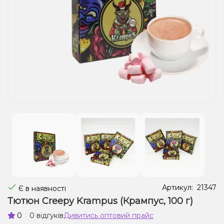
Рідини для електронних сигарет
Подарункові набори
Уцінка
Артикул:
21347
Є в наявності
Тютюн Creepy Krampus (Крампус, 100 г)
0
0 відгуків
Дивитись оптовий прайс