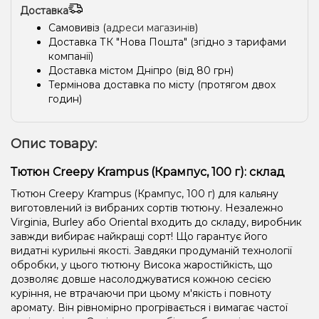
Доставка
Самовивіз (
адреси магазинів
)
Доставка ТК "Нова Пошта" (згідно з тарифами
компанії)
Доставка містом Дніпро (від 80 грн)
Термінова доставка по місту (протягом двох
годин)
Опис товару:
Тютюн Creepy Krampus (Крампус, 100 г): склад
Тютюн Creepy Krampus (Крампус, 100 г) для кальяну
виготовлений із вибраних сортів тютюну. Незалежно
Virginia, Burley або Oriental входить до складу, виробник
завжди вибирає найкращі сорт! Що гарантує його
видатні курильні якості. Завдяки продуманій технології
обробки, у цього тютюну Висока жаростійкість, що
дозволяє довше насолоджуватися кожною сесією
куріння, не втрачаючи при цьому м'якість і повноту
аромату. Він рівномірно прогрівається і вимагає частої