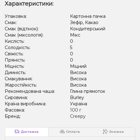
Характеристики:
Упаковка:
Картонна пачка
Смак:
Зефір, Какао
Смак (відтінок):
Кондитерський
Смак (міксологія):
Мікс
Кислість:
0
Солодкість:
5
Свіжість:
0
Пряність:
0
Міцність:
Міцний
Димність:
Висока
Смакування:
Висока
Жаростійкість:
Висока
Рекомендована чаша:
Глина прямоток
Сировина:
Burley
Країна виробника:
Україна
Фасовка:
100 г
Бренд:
Creepy
Доставка
Оплата
Знижки