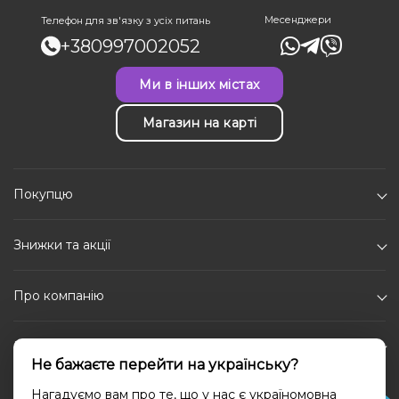
Месенджери
Телефон для зв'язку з усіх питань
+380997002052
Ми в інших містах
Магазин на карті
Покупцю
Знижки та акції
Про компанію
Каталог
Не бажаєте перейти на українську?
Соціальні мережі
Нагадуємо вам про те, що у нас є україномовна