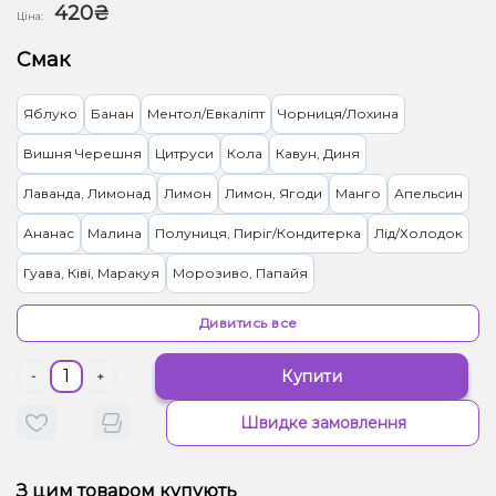
420₴
Ціна:
Смак
Яблуко
Банан
Ментол/Евкаліпт
Чорниця/Лохина
Вишня Черешня
Цитруси
Кола
Кавун, Диня
Лаванда, Лимонад
Лимон
Лимон, Ягоди
Манго
Апельсин
Ананас
Малина
Полуниця, Пиріг/Кондитерка
Лід/Холодок
Гуава, Ківі, Маракуя
Морозиво, Папайя
Ананас, Диня, Манго, Маракуя, Чорниця/Лохина
Секрет
Дивитись все
Ялинка, Мандарин
Зефір, Какао
Ківі
Виноград, Цукерки
Купити
-
+
Грейпфрут, Полуниця, Малина
Лимонад
Жуйка (фруктова)
Швидке замовлення
Лемонграс
Апельсин, Кавун, Грейпфрут, Полуниця, Шампанське
З цим товаром купують