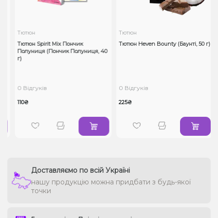
Тютюн
Тютюн
Тютюн Spirit Mix Пончик
Тютюн Heven Bounty (Баунті, 50 г)
Полуниця (Пончик Полуниця, 40
г)
0 Відгуків
0 Відгуків
110₴
225₴
Доставляємо по всій Україні
нашу продукцію можна придбати з будь-якої
точки