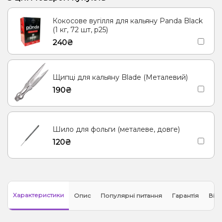
Суниця, Печиво
Пиво, Сливки/Крем
Кокосове вугілля для кальяну Panda Black
Карамель, Мультифрукт, Попкорн
Грейпфрут, Ківі, Полуниця
(1 кг, 72 шт, р25)
240₴
Лідяники, Ягоди
Кавун, Барбарис, Диня
Апельсин, Вишня/Черешня, Журавлина
Щипці для кальяну Blade (Металевий)
190₴
Шило для фольги (металеве, довге)
120₴
Характеристики
Опис
Популярні питання
Гарантія
Відг