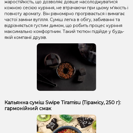
жаростійкість, що дозволяє довше насолоджуватися
кожною сесією куріння, не втрачаючи при цьому м'якість і
повноту аромату. Він рівномірно прогрівається і вимагає
частої заміни вугілля. Суміш легка в обігу, забиванні та
відрізняється густим димом, що робить процес куріння
максимально комфортним. Такий тютюн підійде у будь-
якій компанії друзів.
Кальянна суміш Swipe Tiramisu (Тірамісу, 250 г):
гармонійний смак