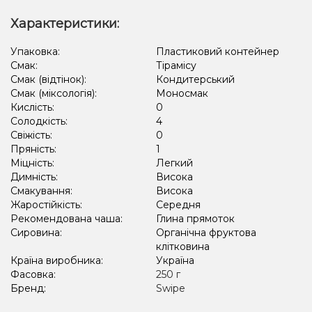
Характеристики:
Упаковка:
Пластиковий контейнер
Смак:
Тірамісу
Смак (відтінок):
Кондитерський
Смак (міксологія):
Моносмак
Кислість:
0
Солодкість:
4
Свіжість:
0
Пряність:
1
Міцність:
Легкий
Димність:
Висока
Смакування:
Висока
Жаростійкість:
Середня
Рекомендована чаша:
Глина прямоток
Сировина:
Органічна фруктова
клітковина
Країна виробника:
Україна
Фасовка:
250 г
Бренд:
Swipe