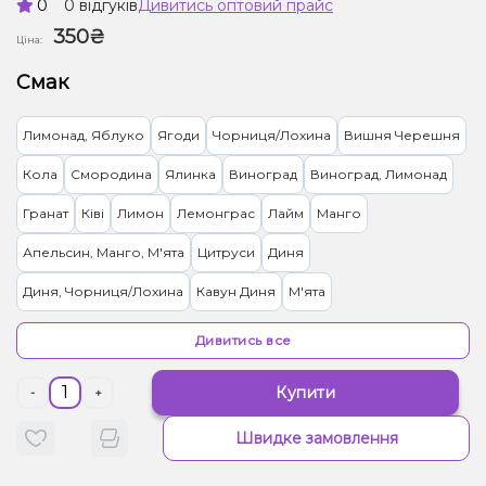
0
0 відгуків
Дивитись оптовий прайс
350₴
Ціна:
Смак
Лимонад, Яблуко
Ягоди
Чорниця/Лохина
Вишня Черешня
Кола
Смородина
Ялинка
Виноград
Виноград, Лимонад
Гранат
Ківі
Лимон
Лемонграс
Лайм
Манго
Апельсин, Манго, М'ята
Цитруси
Диня
Диня, Чорниця/Лохина
Кавун Диня
М'ята
Вівсянка/Пластівці
Апельсин, Лікер
Апельсин, Маракуя
Дивитись все
Персик
Персик, Чай
Ананас, Кокос, Ром
Ананас, Манго
Купити
-
+
Лимонад, Грейпфрут
Тірамісу
Лимонад, Ягоди
Швидке замовлення
Кавун, Смородина
Малина
Жуйка (фруктова)
Полуниця