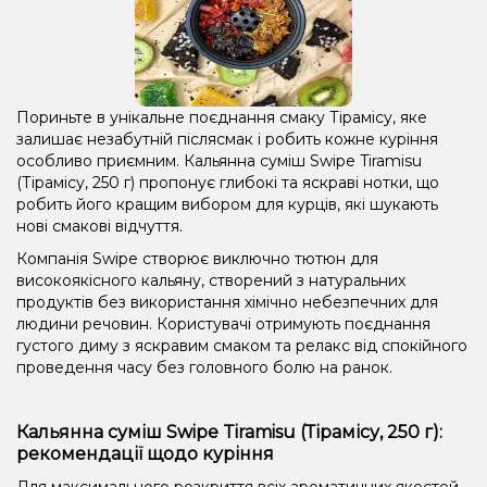
Пориньте в унікальне поєднання смаку Тірамісу, яке
залишає незабутній післясмак і робить кожне куріння
особливо приємним. Кальянна суміш Swipe Tiramisu
(Тірамісу, 250 г) пропонує глибокі та яскраві нотки, що
робить його кращим вибором для курців, які шукають
нові смакові відчуття.
Компанія Swipe створює виключно тютюн для
високоякісного кальяну, створений з натуральних
продуктів без використання хімічно небезпечних для
людини речовин. Користувачі отримують поєднання
густого диму з яскравим смаком та релакс від спокійного
проведення часу без головного болю на ранок.
Кальянна суміш Swipe Tiramisu (Тірамісу, 250 г):
рекомендації щодо куріння
Для максимального розкриття всіх ароматичних якостей