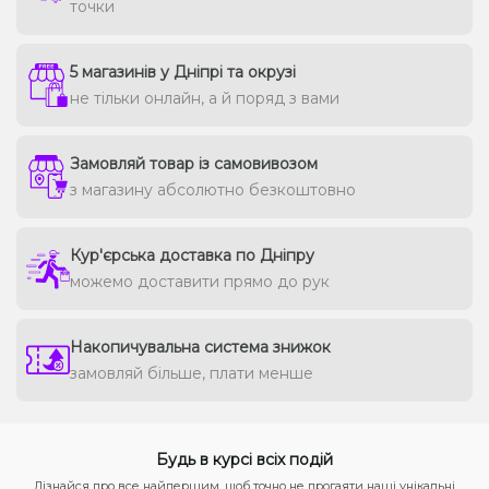
точки
5 магазинів у Дніпрі та окрузі
не тільки онлайн, а й поряд з вами
Замовляй товар із самовивозом
з магазину абсолютно безкоштовно
Кур'єрська доставка по Дніпру
можемо доставити прямо до рук
Накопичувальна система знижок
замовляй більше, плати менше
Будь в курсі всіх подій
Дізнайся про все найпершим, щоб точно не прогаяти наші унікальні