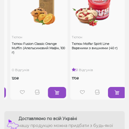
Тютюн
Тютюн
Тютюн Fusion Classic Orange
Тютюн Molfar Spirit Line
Muffin (Апельсиновий Мафін, 100
Вареники з вишнями (40 г)
г)
0 Відгуків
5
1 Відгуків
120₴
170₴
Доставляємо по всій Україні
нашу продукцію можна придбати з будь-якої