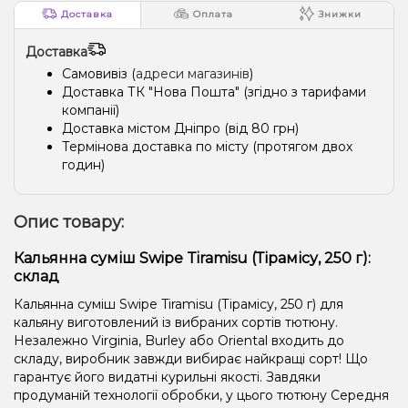
Доставка
Оплата
Знижки
Доставка
Самовивіз (
адреси магазинів
)
Доставка ТК "Нова Пошта" (згідно з тарифами
компанії)
Доставка містом Дніпро (від 80 грн)
Термінова доставка по місту (протягом двох
годин)
Опис товару:
Кальянна суміш Swipe Tiramisu (Тірамісу, 250 г):
склад
Кальянна суміш Swipe Tiramisu (Тірамісу, 250 г) для
кальяну виготовлений із вибраних сортів тютюну.
Незалежно Virginia, Burley або Oriental входить до
складу, виробник завжди вибирає найкращі сорт! Що
гарантує його видатні курильні якості. Завдяки
продуманій технології обробки, у цього тютюну Середня