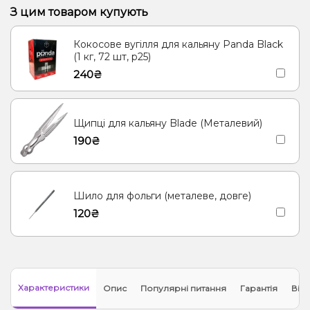
Пиріг/Кондитерка, Яблуко
Банан, Желе
З цим товаром купують
Цукерки, Мультифрукт
Грейпфрут, Полуниця, Малина
Кокосове вугілля для кальяну Panda Black
Банан, Вишня/Черешня
Енергетик
Яблуко
Кокос, Молоко
(1 кг, 72 шт, р25)
240₴
Морозиво, Ягоди
Лід/Холодок
Кориця
Груша/Дюшес
Полуниця, Молоко
Згущене молоко
Ананас
Щипці для кальяну Blade (Металевий)
Ялинка, Мандарин
190₴
Шило для фольги (металеве, довге)
120₴
Характеристики
Опис
Популярні питання
Гарантія
Відг