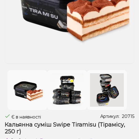
Рідини для електронних сигарет
Подарункові набори
Уцінка
Артикул:
20715
Є в наявності
Кальянна суміш Swipe Tiramisu (Тірамісу,
250 г)