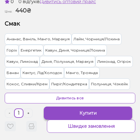
0
0 відгуків
Дивитись оптовий прайс
440₴
Ціна:
Смак
Ананас, Ваніль, Манго, Маракуя
Лайм, Чорниця/Лохина
Горіх
Енергетик
Кавун, Диня, Чорниця/Лохина
Кавун, Лимонад
Диня, Полуниця, Маракуя
Лимонад, Огірок
Банан
Кактус, Лід/Холодок
Манго, Троянда
Кокос, Сливки/Крем
Пиріг/Кондитерка
Полуниця, Чізкейк
Диня, Жуйка (фруктова)
Чорниця/Лохина
Дивитись все
Жуйка (фруктова), Мультифрукт
Вишня/Черешня, Чай
Купити
-
+
Лайм, Лід/Холодок
Гранат
Ваніль, Вишня/Черешня, Кола
Швидке замовлення
Диня, Полуниця, М'ята
Малина, Персик