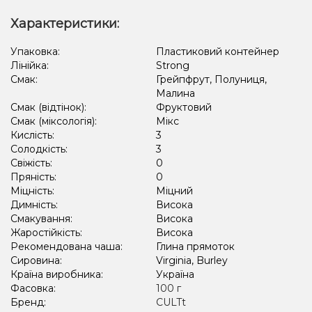
Апельсин, Грейпфрут, Манго, Маракуя
Кола, Лимон
Характеристики:
Печиво, Шоколад
Цитруси
Грейпфрут, Лайм, Маракуя
Упаковка:
Пластиковий контейнер
Лінійка:
Strong
Яблуко, Лід/Холодок
Смак:
Грейпфрут, Полуниця,
Малина
Смак (відтінок):
Фруктовий
Смак (міксологія):
Мікс
Кислість:
3
Солодкість:
3
Свіжість:
0
Пряність:
0
Міцність:
Міцний
Димність:
Висока
Смакування:
Висока
Жаростійкість:
Висока
Рекомендована чаша:
Глина прямоток
Сировина:
Virginia, Burley
Країна виробника:
Україна
Фасовка:
100 г
Бренд:
CULTt