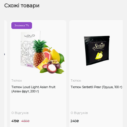
Схожі товари
Знижка 7%
Тютюн
Тютюн
Тютюн Loud Light Asian fruit
Тютюн Serbetli Pear (Груша, 100 г)
(Азіан фрут, 200 г)
0 Відгуків
0 Відгуків
419₴
450₴
240₴