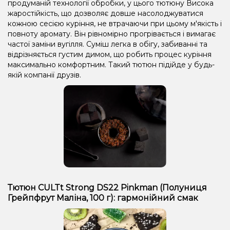
продуманій технології обробки, у цього тютюну Висока
жаростійкість, що дозволяє довше насолоджуватися
кожною сесією куріння, не втрачаючи при цьому м'якість і
повноту аромату. Він рівномірно прогрівається і вимагає
частої заміни вугілля. Суміш легка в обігу, забиванні та
відрізняється густим димом, що робить процес куріння
максимально комфортним. Такий тютюн підійде у будь-
якій компанії друзів.
Тютюн CULTt Strong DS22 Pinkman (Полуниця
Грейпфрут Маліна, 100 г): гармонійний смак