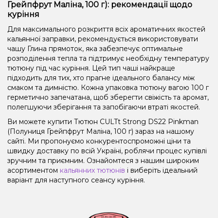
Грейпфрут Маліна, 100 г): рекомендації щодо
куріння
Для максимального розкриття всіх ароматичних якостей
кальянної заправки, рекомендується використовувати
чашу Глина прямоток, яка забезпечує оптимальне
розподілення тепла та підтримує необхідну температуру
тютюну під час куріння. Цей тип чаші найкраще
підходить для тих, хто прагне ідеального балансу між
смаком та димністю. Кожна упаковка тютюну вагою 100 г
герметично запечатана, щоб зберегти свіжість та аромат,
полегшуючи зберігання та запобігаючи втраті якостей.
Ви можете купити Тютюн CULTt Strong DS22 Pinkman
(Полуниця Грейпфрут Маліна, 100 г) зараз на нашому
сайті. Ми пропонуємо конкурентоспроможні ціни та
швидку доставку по всій Україні, роблячи процес купівлі
зручним та приємним. Ознайомтеся з нашим широким
асортиментом
кальянних тютюнів
і виберіть ідеальний
варіант для наступного сеансу куріння.