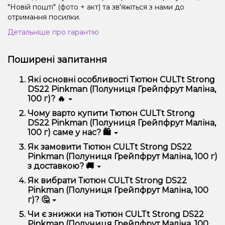
"Новій пошті" (фото + акт) та зв'яжіться з нами до
отримання посилки.
Детальніше про гарантію
Поширені запитання
Які основні особливості Тютюн CULTt Strong
DS22 Pinkman (Полуниця Грейпфрут Маліна,
100 г)? 🔥
Тютюн CULTt Strong DS22 Pinkman (Полуниця
Чому варто купити Тютюн CULTt Strong
Грейпфрут Маліна, 100 г) відрізняється високою
DS22 Pinkman (Полуниця Грейпфрут Маліна,
якістю, зручністю використання та надійністю.
100 г) саме у нас? 🛍️
Ми пропонуємо тільки оригінальну продукцію,
Як замовити Тютюн CULTt Strong DS22
широкий асортимент, вигідні ціни та швидку
Pinkman (Полуниця Грейпфрут Маліна, 100 г)
доставку. Крім того, у нас регулярні акції та знижки
з доставкою? 🚚
для клієнтів!
Оформити замовлення можна в кілька кліків:
Як вибрати Тютюн CULTt Strong DS22
Pinkman (Полуниця Грейпфрут Маліна, 100
Додайте Тютюн CULTt Strong DS22 Pinkman
г)? 🤔
(Полуниця Грейпфрут Маліна, 100 г) до
кошика.
Вибір залежить від ваших уподобань – наприклад,
Чи є знижки на Тютюн CULTt Strong DS22
Перейдіть до оформлення замовлення.
якщо це кальян, враховуйте розмір, матеріал та тип
Pinkman (Полуниця Грейпфрут Маліна, 100