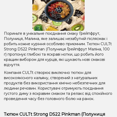
Пориньте в унікальне поєднання смаку Грейпфрут,
Полуниця, Малина, яке залишає незабутній післясмак і
робить кожне куріння особливо приємним. Тютюн CULTt
Strong DS22 Pinkman (Полуниця Грейпфрут Маліна, 100
г) пропонує глибокі та яскраві нотки, що робить його
кращим вибором для курців, які шукають нові смакові
відчуття.
Компанія CULTt створює виключно тютюн для
високоякісного кальяну, створений з натуральних
продуктів без використання хімічно небезпечних для
людини речовин. Користувачі отримують поєднання
густого диму з яскравим смаком та релакс від спокійного
проведення часу без головного болю на ранок.
Тютюн CULTt Strong DS22 Pinkman (Полуниця