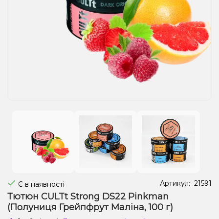
Рідини для електронних сигарет
Подарункові набори
Уцінка
Артикул:
21591
Є в наявності
Тютюн CULTt Strong DS22 Pinkman
(Полуниця Грейпфрут Маліна, 100 г)