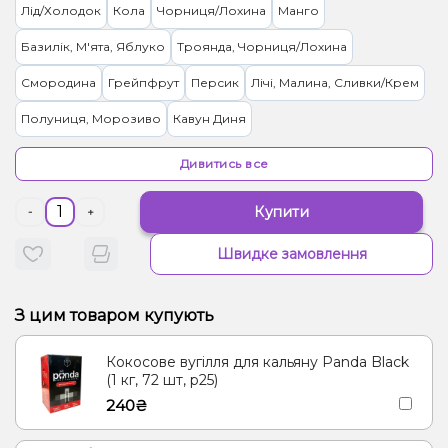
Лід/Холодок
Кола
Чорниця/Лохина
Манго
Базилік, М'ята, Яблуко
Троянда, Чорниця/Лохина
Смородина
Грейпфрут
Персик
Лічі, Малина, Сливки/Крем
Полуниця, Морозиво
Кавун Диня
Журавлина, Чорниця/Лохина
Імбир, Манго, Чай
Дивитись все
Лайм, Лимон
Маракуя
Малина
Манго, Енергетик
Купити
-
+
Цукерки, Мультифрукт
Гранат
Вишня Черешня
Виноград
Швидке замовлення
Морозиво, Папайя
Манго, Персик, Прянощі/Спеції
Чай, Ягоди
Лимонад, Фейхоа
З цим товаром купують
Вишня/Черешня, Йогурт, Сливки/Крем
Ялинка, Ягоди
Кокосове вугілля для кальяну Panda Black
Гуава, Цитруси
Апельсин, Ананас, Манго, Маракуя
(1 кг, 72 шт, р25)
240₴
Груша/Дюшес
Кокос, Печиво