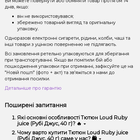
Ви можете повернути або обміняти товар протягом 14
днів, якщо:
він не використовувався;
збережено товарний вигляд та оригінальну
упаковку.
Одноразові електронні сигарети, рідини, колби, чаші та
інші товари з уцінкою поверненню не підлягають.
Всі замовлення ретельно упаковуються для зберігання
при транспортуванні. Якщо ви помітили бій або
пошкодження упаковки при отриманні, зафіксуйте це на
"Новій пошті" (фото + акт) та зв'яжіться з нами до
отримання посилки.
Детальніше про гарантію
Поширені запитання
Які основні особливості Тютюн Loud Ruby
juice (Рубі Джус, 40 г)? 🔥
Тютюн Loud Ruby juice (Рубі Джус, 40 г)
Чому варто купити Тютюн Loud Ruby juice
відрізняється високою якістю, зручністю
(Рубі Джус, 40 г) саме у нас? 🛍️