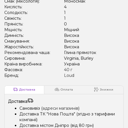
Смак (міксологія):
Моносмак
Кислість:
4
Солодкість:
1
Свіжість:
1
Пряність:
0
Міцність:
Міцний
Димність:
Висока
Смакування:
Висока
Жаростійкість:
Висока
Рекомендована чаша:
Глина прямоток
Сировина:
Virginia, Burley
Країна виробника:
Україна
Фасовка:
40 г
Бренд:
Loud
Доставка
Оплата
Знижки
Доставка
Самовивіз (
адреси магазинів
)
Доставка ТК "Нова Пошта" (згідно з тарифами
компанії)
Доставка містом Дніпро (від 80 грн)