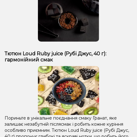
Тютюн Loud Ruby juice (Рубі Джус, 40 г):
гармонійний смак
Пориньте в унікальне поєднання смаку Гранат, яке
залишає незабутній післясмак і робить кожне куріння
особливо приємним. Тютюн Loud Ruby juice (Рубі Джус,
40 г) пропонує глибокі та яскраві нотки, що робить його