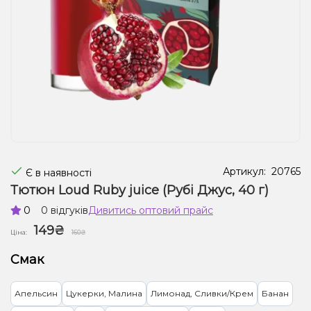
Рідини для електронних сигарет
Подарункові набори
Уцінка
Артикул:
20765
Є в наявності
Тютюн Loud Ruby juice (Рубі Джус, 40 г)
0
0 відгуків
Дивитись оптовий прайс
149₴
Ціна:
160₴
Смак
Апельсин
Цукерки, Малина
Лимонад, Сливки/Крем
Банан