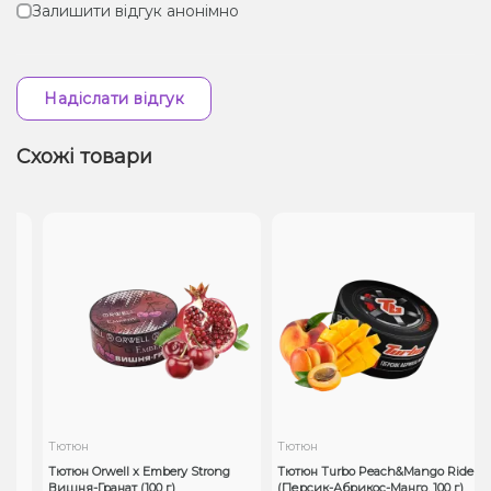
Залишити відгук анонімно
Надіслати відгук
Схожі товари
Тютюн
Тютюн
ні
Тютюн Orwell x Embery Strong
Тютюн Turbo Peach&Mango Ride
Вишня-Гранат (100 г)
(Персик-Абрикос-Манго, 100 г)