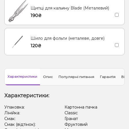
Щипці для кальяну Blade (Металевий)
190₴
Шило для фольги (металеве, довге)
120₴
Характеристики
Опис
Популярні питання
Гарантія
Відг
Характеристики:
Упаковка:
Картонна пачка
Лінійка:
Classic
Смак:
Гранат
Смак (відтінок):
Фруктовий