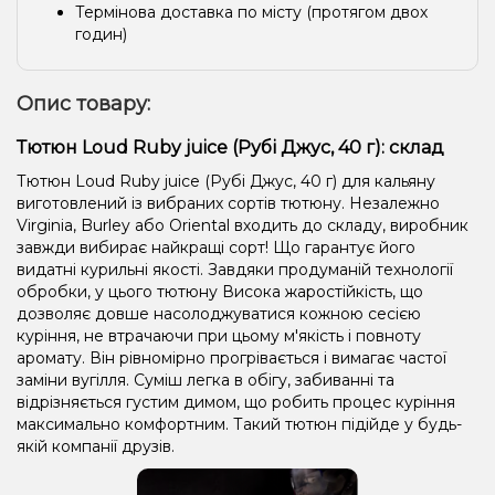
Термінова доставка по місту (протягом двох
годин)
Опис товару:
Тютюн Loud Ruby juice (Рубі Джус, 40 г): склад
Тютюн Loud Ruby juice (Рубі Джус, 40 г) для кальяну
виготовлений із вибраних сортів тютюну. Незалежно
Virginia, Burley або Oriental входить до складу, виробник
завжди вибирає найкращі сорт! Що гарантує його
видатні курильні якості. Завдяки продуманій технології
обробки, у цього тютюну Висока жаростійкість, що
дозволяє довше насолоджуватися кожною сесією
куріння, не втрачаючи при цьому м'якість і повноту
аромату. Він рівномірно прогрівається і вимагає частої
заміни вугілля. Суміш легка в обігу, забиванні та
відрізняється густим димом, що робить процес куріння
максимально комфортним. Такий тютюн підійде у будь-
якій компанії друзів.