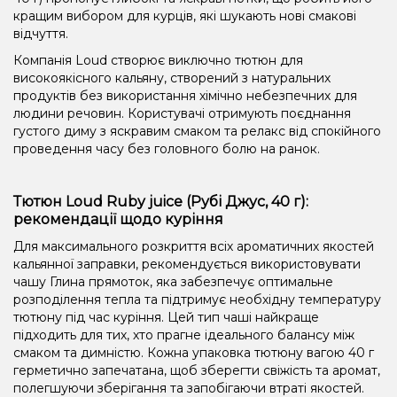
кращим вибором для курців, які шукають нові смакові
відчуття.
Компанія Loud створює виключно тютюн для
високоякісного кальяну, створений з натуральних
продуктів без використання хімічно небезпечних для
людини речовин. Користувачі отримують поєднання
густого диму з яскравим смаком та релакс від спокійного
проведення часу без головного болю на ранок.
Тютюн Loud Ruby juice (Рубі Джус, 40 г):
рекомендації щодо куріння
Для максимального розкриття всіх ароматичних якостей
кальянної заправки, рекомендується використовувати
чашу Глина прямоток, яка забезпечує оптимальне
розподілення тепла та підтримує необхідну температуру
тютюну під час куріння. Цей тип чаші найкраще
підходить для тих, хто прагне ідеального балансу між
смаком та димністю. Кожна упаковка тютюну вагою 40 г
герметично запечатана, щоб зберегти свіжість та аромат,
полегшуючи зберігання та запобігаючи втраті якостей.