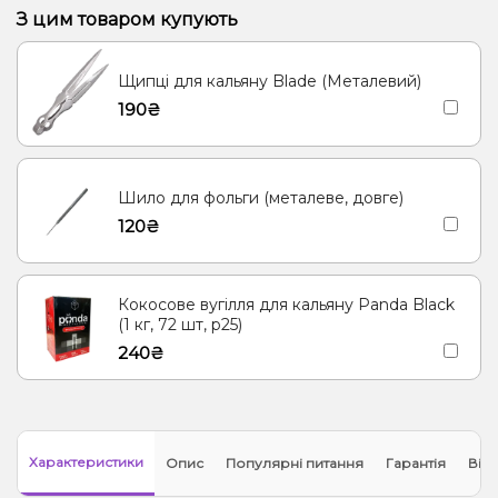
Апельсин, Карамболь, Лайм, Папайя
З цим товаром купують
Лимонад, Помело, Вершки/Крем.
Щипці для кальяну Blade (Металевий)
Апельсин, Малина, Чорниця/Лохина
Полуниця, Кокос, Манго
190₴
Лайм, Персик
Ваніль, Кола
Ментол/Евкаліпт
Манго, Енергетик
Лимонад, Малина
Апельсин, Лікер
Шило для фольги (металеве, довге)
Кукурудза
Цитруси, ягоди
Вино
120₴
Вино, Вишня, Дуб, Малина, Троянда, Сандал, Фіалка
Кокосове вугілля для кальяну Panda Black
(1 кг, 72 шт, р25)
240₴
Характеристики
Опис
Популярні питання
Гарантія
Відг