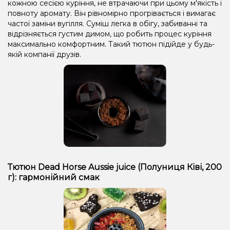
кожною сесією куріння, не втрачаючи при цьому м'якість і
повноту аромату. Він рівномірно прогрівається і вимагає
частої заміни вугілля. Суміш легка в обігу, забиванні та
відрізняється густим димом, що робить процес куріння
максимально комфортним. Такий тютюн підійде у будь-
якій компанії друзів.
Тютюн Dead Horse Aussie juice (Полуниця Ківі, 200
г): гармонійний смак