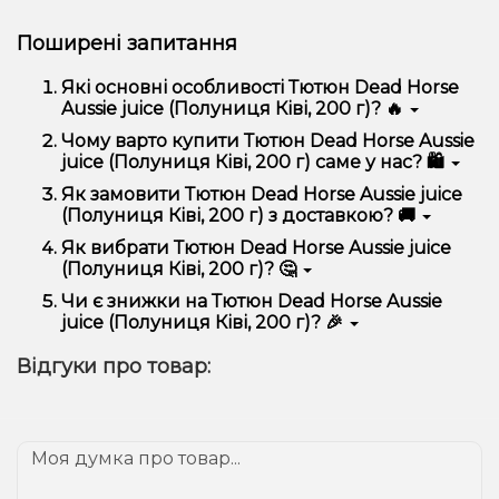
Поширені запитання
Які основні особливості Тютюн Dead Horse
Aussie juice (Полуниця Ківі, 200 г)? 🔥
Тютюн Dead Horse Aussie juice (Полуниця Ківі, 200
Чому варто купити Тютюн Dead Horse Aussie
г) відрізняється високою якістю, зручністю
juice (Полуниця Ківі, 200 г) саме у нас? 🛍️
використання та надійністю.
Ми пропонуємо тільки оригінальну продукцію,
Як замовити Тютюн Dead Horse Aussie juice
широкий асортимент, вигідні ціни та швидку
(Полуниця Ківі, 200 г) з доставкою? 🚚
доставку. Крім того, у нас регулярні акції та знижки
для клієнтів!
Оформити замовлення можна в кілька кліків:
Як вибрати Тютюн Dead Horse Aussie juice
(Полуниця Ківі, 200 г)? 🤔
Додайте Тютюн Dead Horse Aussie juice
(Полуниця Ківі, 200 г) до кошика.
Вибір залежить від ваших уподобань – наприклад,
Чи є знижки на Тютюн Dead Horse Aussie
Перейдіть до оформлення замовлення.
якщо це кальян, враховуйте розмір, матеріал та тип
juice (Полуниця Ківі, 200 г)? 🎉
чаші, якщо вейп – потужність та смак. Наші
Виберіть зручний спосіб оплати та доставки.
менеджери допоможуть підібрати ідеальний
Так! Ми регулярно проводимо акції та пропонуємо
Підтвердіть замовлення – ми швидко
Відгуки про товар:
варіант.
спеціальні пропозиції. Слідкуйте за оновленнями на
надішлемо його вам!
сайті та в нашому телеграм-каналі, щоб не
Доставка доступна по всій Україні, терміни
проґавити вигідні пропозиції!
залежать від вашого розташування.