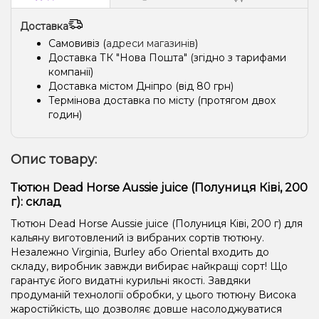
Доставка
Самовивіз (
адреси магазинів
)
Доставка ТК "Нова Пошта" (згідно з тарифами
компанії)
Доставка містом Дніпро (від 80 грн)
Термінова доставка по місту (протягом двох
годин)
Опис товару:
Тютюн Dead Horse Aussie juice (Полуниця Ківі, 200
г): склад
Тютюн Dead Horse Aussie juice (Полуниця Ківі, 200 г) для
кальяну виготовлений із вибраних сортів тютюну.
Незалежно Virginia, Burley або Oriental входить до
складу, виробник завжди вибирає найкращі сорт! Що
гарантує його видатні курильні якості. Завдяки
продуманій технології обробки, у цього тютюну Висока
жаростійкість, що дозволяє довше насолоджуватися