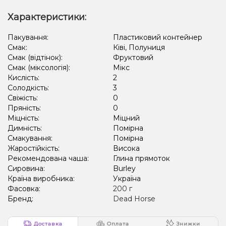
Характеристики:
Пакування:
Пластиковий контейнер
Смак:
Ківі, Полуниця
Смак (відтінок):
Фруктовий
Смак (міксологія):
Мікс
Кислість:
2
Солодкість:
3
Свіжість:
0
Пряність:
0
Міцність:
Міцний
Димність:
Помірна
Смакування:
Помірна
Жаростійкість:
Висока
Рекомендована чаша:
Глина прямоток
Сировина:
Burley
Країна виробника:
Україна
Фасовка:
200 г
Бренд:
Dead Horse
Доставка
Оплата
Знижки