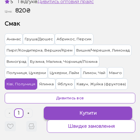
5
1 відгуків
Дивитись оптовий прайс
820₴
Ціна:
Смак
Ананас
Груша/Дюшес
Абрикос, Персик
Пиріг/Кондитерка, Вершки/Крем
Вишня/Черешня, Лимонад
Виноград
Бузина, Малина, Чорниця/Лохина
Полуниця, Цукерки
Цукерки, Лайм
Лимон, Чай
Манго
Ківі, Полуниця
Ялинка
Яблуко
Кавун, Жуйка (фруктова)
Банан
Ягоди
Бузина
Грейпфрут
Ківі
Дивитись все
Апельсин, Кавун, Малина
Асаї, Морозиво
Желейки, Цитруси
Купити
-
+
Лимонад, Мультифрукт
Маракуя
Гранат, Полуниця, Малина
Швидке замовлення
М'ята
Сир
Пиріг/Кондитерка, Ягоди
Лимонад
Кумкват