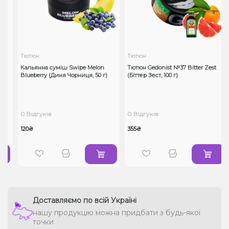
Тютюн
Тютюн
Кальянна суміш Swipe Melon
Тютюн Gedonist №37 Bitter Zest
Blueberry (Диня Чорниця, 50 г)
(Біттер Зест, 100 г)
0 Відгуків
0 Відгуків
120₴
355₴
Доставляємо по всій Україні
нашу продукцію можна придбати з будь-якої
точки