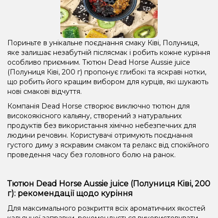
Пориньте в унікальне поєднання смаку Ківі, Полуниця,
яке залишає незабутній післясмак і робить кожне куріння
особливо приємним. Тютюн Dead Horse Aussie juice
(Полуниця Ківі, 200 г) пропонує глибокі та яскраві нотки,
що робить його кращим вибором для курців, які шукають
нові смакові відчуття.
Компанія Dead Horse створює виключно тютюн для
високоякісного кальяну, створений з натуральних
продуктів без використання хімічно небезпечних для
людини речовин. Користувачі отримують поєднання
густого диму з яскравим смаком та релакс від спокійного
проведення часу без головного болю на ранок.
Тютюн Dead Horse Aussie juice (Полуниця Ківі, 200
г): рекомендації щодо куріння
Для максимального розкриття всіх ароматичних якостей
кальянної заправки, рекомендується використовувати