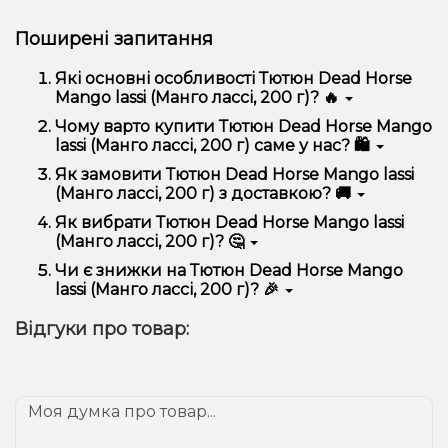
Поширені запитання
Які основні особливості Тютюн Dead Horse
Mango lassi (Манго лассі, 200 г)? 🔥
Тютюн Dead Horse Mango lassi (Манго лассі, 200 г)
Чому варто купити Тютюн Dead Horse Mango
відрізняється високою якістю, зручністю
lassi (Манго лассі, 200 г) саме у нас? 🛍️
використання та надійністю.
Ми пропонуємо тільки оригінальну продукцію,
Як замовити Тютюн Dead Horse Mango lassi
широкий асортимент, вигідні ціни та швидку
(Манго лассі, 200 г) з доставкою? 🚚
доставку. Крім того, у нас регулярні акції та знижки
для клієнтів!
Оформити замовлення можна в кілька кліків:
Як вибрати Тютюн Dead Horse Mango lassi
(Манго лассі, 200 г)? 🤔
Додайте Тютюн Dead Horse Mango lassi
(Манго лассі, 200 г) до кошика.
Вибір залежить від ваших уподобань – наприклад,
Чи є знижки на Тютюн Dead Horse Mango
Перейдіть до оформлення замовлення.
якщо це кальян, враховуйте розмір, матеріал та тип
lassi (Манго лассі, 200 г)? 🎉
чаші, якщо вейп – потужність та смак. Наші
Виберіть зручний спосіб оплати та доставки.
менеджери допоможуть підібрати ідеальний
Так! Ми регулярно проводимо акції та пропонуємо
Підтвердіть замовлення – ми швидко
Відгуки про товар:
варіант.
спеціальні пропозиції. Слідкуйте за оновленнями на
надішлемо його вам!
сайті та в нашому телеграм-каналі, щоб не
Доставка доступна по всій Україні, терміни
проґавити вигідні пропозиції!
залежать від вашого розташування.