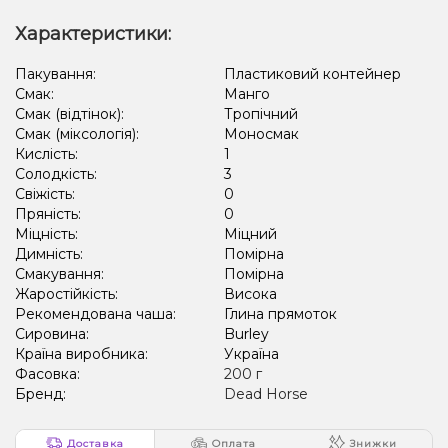
Характеристики:
Пакування:
Пластиковий контейнер
Смак:
Манго
Смак (відтінок):
Тропічний
Смак (міксологія):
Моносмак
Кислість:
1
Солодкість:
3
Свіжість:
0
Пряність:
0
Міцність:
Міцний
Димність:
Помірна
Смакування:
Помірна
Жаростійкість:
Висока
Рекомендована чаша:
Глина прямоток
Сировина:
Burley
Країна виробника:
Україна
Фасовка:
200 г
Бренд:
Dead Horse
Доставка
Оплата
Знижки