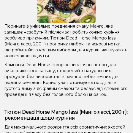
Пориньте в унікальне поєднання смаку Манго, яке
залишає незабутній післясмак і робить кожне куріння
особливо приємним. Тютюн Dead Horse Mango lassi
(Манго лассі, 200 г) пропонує глибокі та яскраві нотки,
що робить його кращим вибором для курців, які шукають
нові смакові відчуття.
Компанія Dead Horse створює виключно тютюн для
високоякісного кальяну, створений з натуральних
продуктів без використання хімічно небезпечних для
людини речовин. Користувачі отримують поєднання
густого диму з яскравим смаком та релакс від спокійного
проведення часу без головного болю на ранок.
Тютюн Dead Horse Mango lassi (Манго лассі, 200 г):
рекомендації щодо куріння
Для максимального розкриття всіх ароматичних якостей
кальянної заправки, рекомендується використовувати