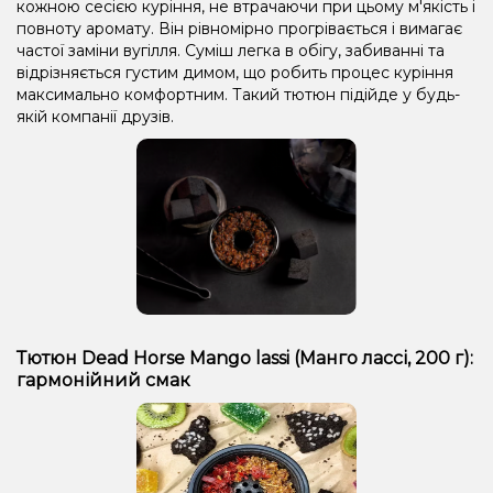
кожною сесією куріння, не втрачаючи при цьому м'якість і
повноту аромату. Він рівномірно прогрівається і вимагає
частої заміни вугілля. Суміш легка в обігу, забиванні та
відрізняється густим димом, що робить процес куріння
максимально комфортним. Такий тютюн підійде у будь-
якій компанії друзів.
Тютюн Dead Horse Mango lassi (Манго лассі, 200 г):
гармонійний смак