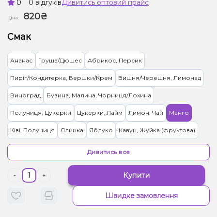
0
0 відгуків
Дивитись оптовий прайс
820₴
Ціна:
Смак
Ананас
Груша/Дюшес
Абрикос, Персик
Пиріг/Кондитерка, Вершки/Крем
Вишня/Черешня, Лимонад
Виноград
Бузина, Малина, Чорниця/Лохина
Полуниця, Цукерки
Цукерки, Лайм
Лимон, Чай
Манго
Ківі, Полуниця
Ялинка
Яблуко
Кавун, Жуйка (фруктова)
Банан
Ягоди
Бузина
Грейпфрут
Ківі
Дивитись все
Апельсин, Кавун, Малина
Асаї, Морозиво
Желейки, Цитруси
Купити
-
+
Лимонад, Мультифрукт
Маракуя
Гранат, Полуниця, Малина
Швидке замовлення
М'ята
Сир
Пиріг/Кондитерка, Ягоди
Лимонад
Кумкват