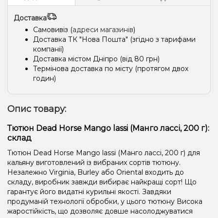
Доставка
Самовивіз (
адреси магазинів
)
Доставка ТК "Нова Пошта" (згідно з тарифами
компанії)
Доставка містом Дніпро (від 80 грн)
Термінова доставка по місту (протягом двох
годин)
Опис товару:
Тютюн Dead Horse Mango lassi (Манго лассі, 200 г):
склад
Тютюн Dead Horse Mango lassi (Манго лассі, 200 г) для
кальяну виготовлений із вибраних сортів тютюну.
Незалежно Virginia, Burley або Oriental входить до
складу, виробник завжди вибирає найкращі сорт! Що
гарантує його видатні курильні якості. Завдяки
продуманій технології обробки, у цього тютюну Висока
жаростійкість, що дозволяє довше насолоджуватися