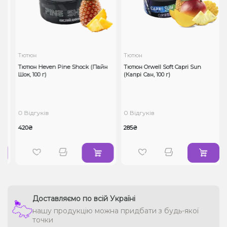
Тютюн
Тютюн
Тютюн Heven Pine Shock (Пайн
Тютюн Orwell Soft Capri Sun
Шок, 100 г)
(Капрі Сан, 100 г)
0 Відгуків
0 Відгуків
420₴
285₴
Доставляємо по всій Україні
нашу продукцію можна придбати з будь-якої
точки