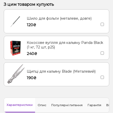
Апельсин, Карамболь, Лайм, Папайя
З цим товаром купують
Лимонад, Помело, Вершки/Крем.
Шило для фольги (металеве, довге)
Апельсин, Малина, Чорниця/Лохина
Полуниця, Кокос, Манго
120₴
Лайм, Персик
Ваніль, Кола
Ментол/Евкаліпт
Манго, Енергетик
Лимонад, Малина
Апельсин, Лікер
Кокосове вугілля для кальяну Panda Black
Кукурудза
Цитруси, ягоди
Вино
(1 кг, 72 шт, р25)
240₴
Вино, Вишня, Дуб, Малина, Троянда, Сандал, Фіалка
Щипці для кальяну Blade (Металевий)
190₴
Характеристики
Опис
Популярні питання
Гарантія
Відг