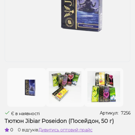
Рідини для електронних сигарет
Подарункові набори
Уцінка
Артикул:
7256
Є в наявності
Тютюн Jibiar Poseidon (Посейдон, 50 г)
0
0 відгуків
Дивитись оптовий прайс