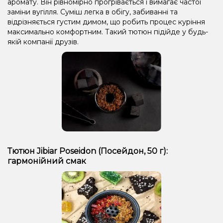
аромату. Він рівномірно прогрівається і вимагає частої
Лід/Холодок, Яблуко
Лід/Холодок
Печиво
Ожина
заміни вугілля. Суміш легка в обігу, забиванні та
Ананас, Диня, Манго, Маракуя, Чорниця/Лохина
відрізняється густим димом, що робить процес куріння
максимально комфортним. Такий тютюн підійде у будь-
Диня, Чорниця/Лохина
Манго, Персик
якій компанії друзів.
Жуйка (м'ята), Кориця
Апельсин, Кола
Лайм
Кавун
Виноград, М'ята
Грейпфрут
Диня, Лід/Холодок
Банан, Полуниця, Лід/Холодок
Апельсин, Кола, Лід/Холодок
Лимон, Пиріг/Кондитерка
М'ята
Апельсин, Шоколад
Апельсин
Прянощі/Спеції
Ананас
Морозиво, Чорниця/Лохина
Тютюн Jibiar Poseidon (Посейдон, 50 г):
гармонійний смак
Малина, Персик, Чорниця/Лохина
Лід/Холодок, Мандарин, Вершки/Крем, Фісташки
Ожина, Малина
Тірамісу
Ваніль, Кава
Кавун, Мигдаль, Помело
Кавун, Маракуя, М'ята