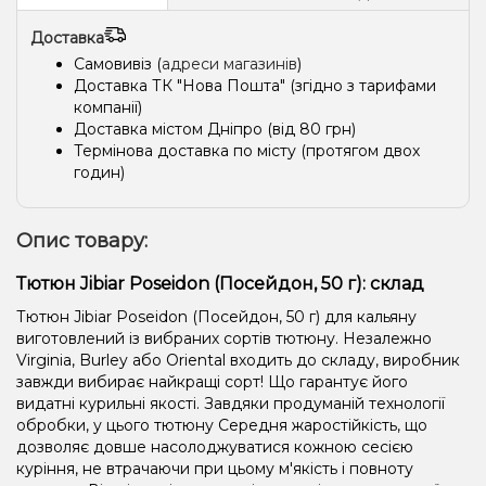
Апельсин, М'ята
Апельсин, Ваніль
Лід/Холодок, Персик, Чай
Доставка
Фісташки
Морозиво
Енергетик
Полуниця
Самовивіз (
адреси магазинів
)
Доставка ТК "Нова Пошта" (згідно з тарифами
Полуниця, Лимонад
Манго
Диня, Полуниця, Маракуя
компанії)
Доставка містом Дніпро (від 80 грн)
Аніс/Подвійне яблуко
Апельсин, Грейпфрут, Лайм
Термінова доставка по місту (протягом двох
годин)
Грейпфрут, Диня, Лимон, Маракуя
Кавун, Мандарин
Ананас, Лід/Холодок
Ананас, Банан, Лід/Холодок
Опис товару:
Виноград, Лід/Холодок, Ягоди
Лимонад, Манго
Тютюн Jibiar Poseidon (Посейдон, 50 г): склад
Жуйка (фруктова)
Цукерки, Лід/Холодок
Диня
Тютюн Jibiar Poseidon (Посейдон, 50 г) для кальяну
Ананас, Маракуя, Морозиво, Персик.
Мохіто
Кола, Лайм
виготовлений із вибраних сортів тютюну. Незалежно
Virginia, Burley або Oriental входить до складу, виробник
Ківі, Лайм, М'ята, Яблуко
Гуава, Малина
завжди вибирає найкращі сорт! Що гарантує його
видатні курильні якості. Завдяки продуманій технології
Гуава, Чорниця/Лохина
Кавун, Лід/Холодок
обробки, у цього тютюну Середня жаростійкість, що
дозволяє довше насолоджуватися кожною сесією
М’ята, Чорниця/Лохина
Лід/Холодок, Малина
куріння, не втрачаючи при цьому м'якість і повноту