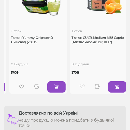
Тютюн
Тютюн
r
Тютюн Yummy Огірковий
Тютюн CULTt Medium M68 Caprio
Лимонад (250 г)
(Апельсиновий сік, 100 г)
0 Відгуків
0 Відгуків
670₴
370₴
Доставляємо по всій Україні
нашу продукцію можна придбати з будь-якої
точки