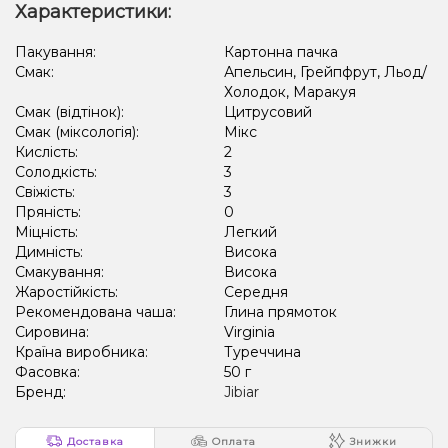
Характеристики:
Лід/Холодок, Манго
Жуйка (м'ятна)
Пакування:
Картонна пачка
Смак:
Апельсин, Грейпфрут, Льод/
Апельсин, Лайм, Лід/Холодок, Лимон
Холодок, Маракуя
Лід/Холодок, Чорниця/Лохина
Кактус, Лід/Холодок
Смак (відтінок):
Цитрусовий
Смак (міксологія):
Мікс
Лід/Холодок, М'ята, Цитруси
Кола, Лід/Холодок
Кислість:
2
Солодкість:
3
Кавун, Диня, Лід/Холодок
Персик , Льод/Холодок
Свіжість:
3
Пряність:
0
Виноград, Лід/Холодок
Лід/Холодок, Лимон
Міцність:
Легкий
Димність:
Висока
Диня, Полуниця, Лід/Холодок
Смакування:
Висока
Лід/Холодок, Персик, Чорниця/Лохина
Жаростійкість:
Середня
Рекомендована чаша:
Глина прямоток
Груша/Дюшес, Лід/Холодок
Лід/Холодок, Мандарин
Сировина:
Virginia
Країна виробника:
Туреччина
Виноград, Чорниця/Лохина
Лимон
Лимон, М'ята
Фасовка:
50 г
Бренд:
Jibiar
Виноград, Лайм
Лайм, Лічі, Чорниця/Лохина
Лайм, Персик
Полуниця, Лайм, Малина
Апельсин, Сливки/Крем
Доставка
Оплата
Знижки