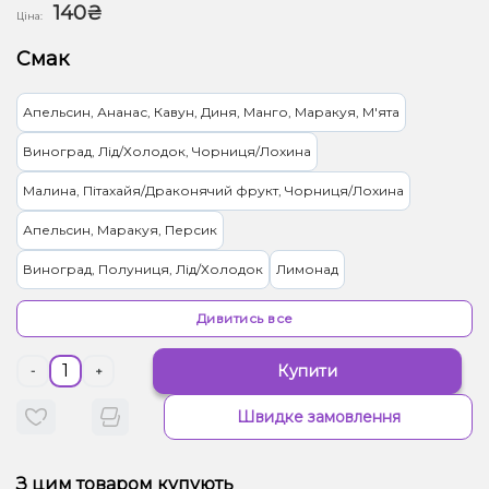
140₴
Ціна:
Смак
Апельсин, Ананас, Кавун, Диня, Манго, Маракуя, М'ята
Виноград, Лід/Холодок, Чорниця/Лохина
Малина, Пітахайя/Драконячий фрукт, Чорниця/Лохина
Апельсин, Маракуя, Персик
Виноград, Полуниця, Лід/Холодок
Лимонад
Лайм, Лід/Холодок
Мультифрукт
Кавун, Ваніль, Диня, Манго
Дивитись все
Ягоди
Ананас, Лід/Холодок, Манго
Купити
-
+
Апельсин, Грейпфрут, Лайм, Лід/Холодок, Лимон, М'ята
Швидке замовлення
Лід/Холодок, Малина, Мандарин
Диня, М'ята
Лід/Холодок, Маракуя, Цитруси
З цим товаром купують