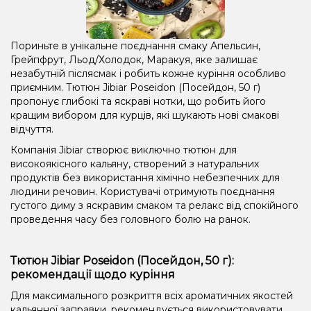
Маракуя, М'ята
Манго, Маракуя
Апельсин, Банан, Вишня/Черешня, М'ята, Персик.
Пориньте в унікальне поєднання смаку Апельсин,
Грейпфрут, Льод/Холодок, Маракуя, яке залишає
Цукерки, Льод/Холодок, М'ята
Кола, Печиво
незабутній післясмак і робить кожне куріння особливо
приємним. Тютюн Jibiar Poseidon (Посейдон, 50 г)
Кокос, Сливки/Крем
Виноград, Ягоди
пропонує глибокі та яскраві нотки, що робить його
кращим вибором для курців, які шукають нові смакові
Аніс/Подвійне яблуко, М'ята
відчуття.
Виноград, Ожина, Персик, Чорниця/Лохина
Компанія Jibiar створює виключно тютюн для
високоякісного кальяну, створений з натуральних
продуктів без використання хімічно небезпечних для
людини речовин. Користувачі отримують поєднання
густого диму з яскравим смаком та релакс від спокійного
проведення часу без головного болю на ранок.
Тютюн Jibiar Poseidon (Посейдон, 50 г):
рекомендації щодо куріння
Для максимального розкриття всіх ароматичних якостей
кальянної заправки, рекомендується використовувати